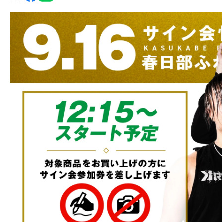
グ・
ノ
ア
公
式
サ
イ
ト