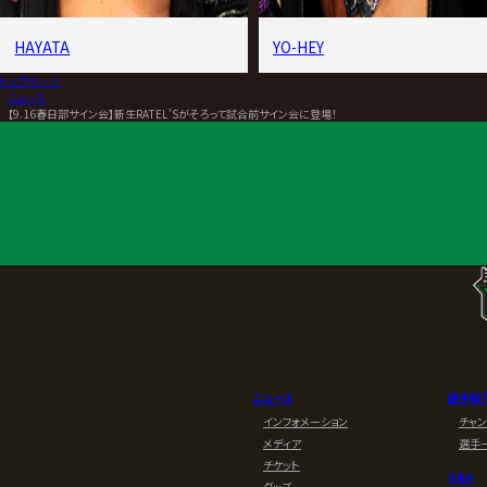
HAYATA
YO-HEY
トップページ
>
ニュース
>
【9.16春日部サイン会】新生RATEL'Sがそろって試合前サイン会に登場！
ニュース
選手紹
インフォメーション
チャ
メディア
選手
チケット
Q&A
グッズ