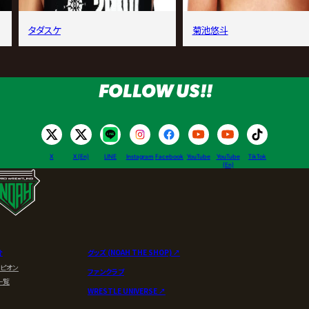
タダスケ
菊池悠斗
FOLLOW US!!
X
X (En)
LINE
Instagram
Facebook
YouTube
YouTube
TikTok
(En)
介
グッズ (NOAH THE SHOP) ↗︎
ンピオン
ファンクラブ
一覧
WRESTLE UNIVERSE ↗︎