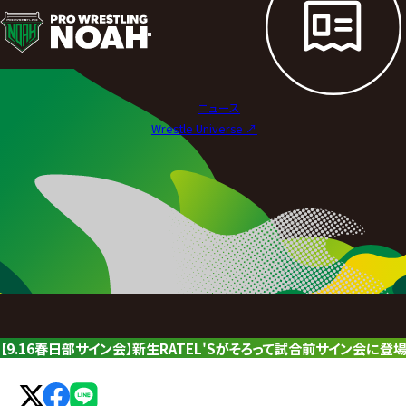
ニ
ュ
ー
ニュース
ス
Wrestle Universe ↗︎
|
プ
ロ
レ
ス
リ
【9.16春日部サイン会】新生RATEL'Sがそろって試合前サイン会に登場
ン