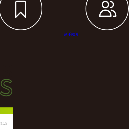
選手紹介
s
s
ース
9.15