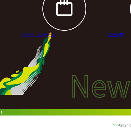
スケジュール/
チケット
試合結果
New
New
ニュ
！
グッズ
2024.0