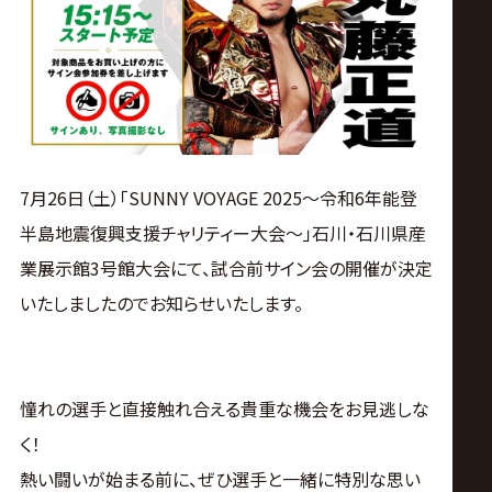
ス
リ
ン
グ・
7月26日（土）「SUNNY VOYAGE 2025〜令和6年能登
半島地震復興支援チャリティー大会〜」石川・石川県産
ノ
業展示館3号館大会にて、試合前サイン会の開催が決定
いたしましたのでお知らせいたします。
ア
公
憧れの選手と直接触れ合える貴重な機会をお見逃しな
式
く！
熱い闘いが始まる前に、ぜひ選手と一緒に特別な思い