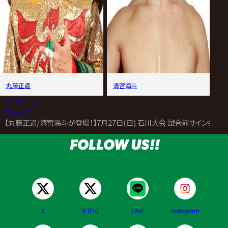
丸藤正道
清宮海斗
トップページ
>
ニュース
>
【丸藤正道/清宮海斗が登場！】7月27日(日) 石川大会 試合前サイン会決
FOLLOW US!!
X
X (En)
LINE
Instagram