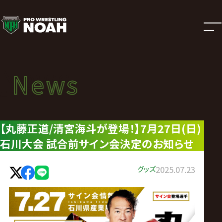
ニ
ュ
ー
News
News
ス
ニュース
|
【丸藤正道/清宮海斗が登場！】7月27日(日)
石川大会 試合前サイン会決定のお知らせ
プ
ロ
グッズ
2025.07.23
レ