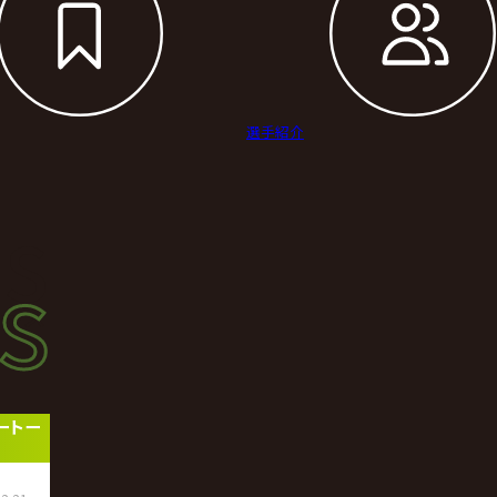
選手紹介
s
s
ース
ートー