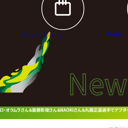
スケジュール/
チケット
試合結果
New
New
ニュ
てヒロ・オクムラさん＆齋藤彰俊さん＆NAOKIさん＆丸藤正道選手でアフタ