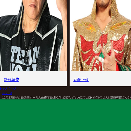
齋藤彰俊
丸藤正道
トップページ
>
ニュース
>
12月23日（火）後楽園ホール大会終了後、NOAH公式YouTubeにてヒロ・オクムラさん＆齋藤彰俊さん