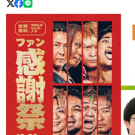
グ・
ノ
ア
公
式
サ
イ
ト