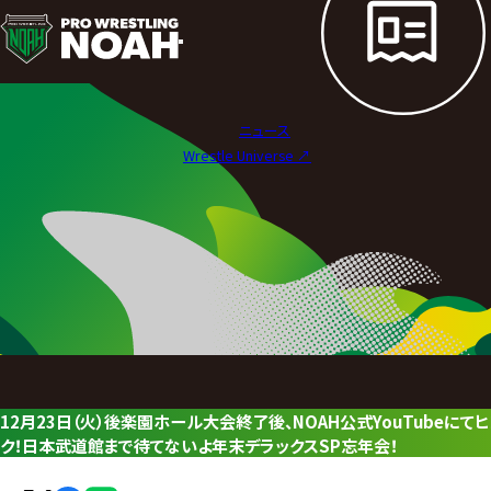
ニ
ュ
ー
ニュース
ス
Wrestle Universe ↗︎
|
プ
ロ
レ
ス
リ
12月23日（火）後楽園ホール大会終了後、NOAH公式YouTubeに
ン
ク！日本武道館まで待てないよ年末デラックスSP忘年会！