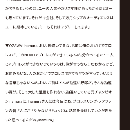
ができるというのは､ユーの人気やカリスマ性があったからだとミー
も思っています｡それだけ会社､そして方舟シップのオーディエンスは
ユーに期待している｡ミーもそれはアグリーしてます｣
▼OZAWA｢Inamura､おい｡勘違いするな｡お前は俺のおかげでプロ
レスが､このNOAHでプロレスができているんだ｡分かってるか? 一人
じゃプロレスができないっていうのは､俺が言うならまだわかるけど､
お前みたいな､人のおかげでプロレスできてるヤツが言っていいよう
な言葉じゃないんだ｡おい､お前はとんだ勘違い野郎だ｡そんな勘違
い野郎｡そして大した話題も作れない､勘違いしている元チャンピオ
ンInamuraに､Inamuraさんには今日はね､プロレスリング･ノアファ
ンの皆さんにささやかながらちょっとね､話題を提供していただきた
いと思ってるんだね｡Inamura｣