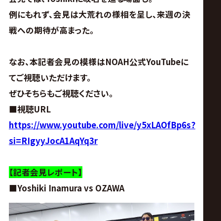
サ
例にもれず、会見は大荒れの様相を呈し、来週の決
イ
戦への期待が高まった。
ト
なお、本記者会見の模様はNOAH公式YouTubeに
てご視聴いただけます。
ぜひそちらもご視聴ください。
■視聴URL
https://www.youtube.com/live/y5xLAOfBp6s?
si=RIgyyJocA1AqYq3r
【記者会見レポート】
■Yoshiki Inamura vs OZAWA