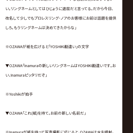
い｡リングネームとしてはひじょうに退屈だと言ってる｡だから今日､
改名して少しでもプロレスリング･ノアのお客様にお前は話題を提供
しろ｡もうリングネームは決めてきたからな｣
※OZAWAが紙を広げると｢YOSHIKI勘違い｣の文字
▼OZAWA｢Inamuraの新しいリングネームはYOSHIKI勘違いです｡お
い､Inamuraピッタリだぞ｣
※Yoshikiが拍手
▼OZAWA｢これ(紙)を持て｡お前の新しい名前だ｣
※Inamuraが紙を持って写真撮影に応じると､OZAWAは水を噴射｡