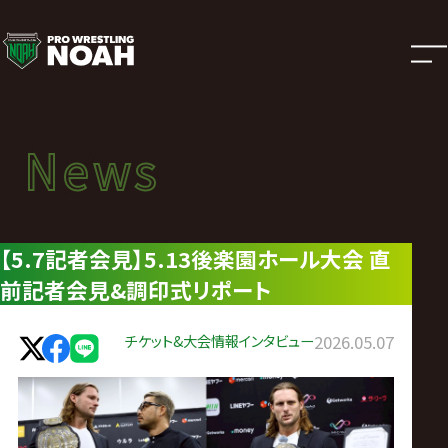
ニ
ュ
ー
News
News
ス
ニュース
|
【5.7記者会見】5.13後楽園ホール大会 直
前記者会見&調印式リポート
プ
ロ
チケット&大会情報
インタビュー
2026.05.07
レ