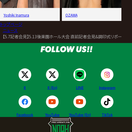
Yoshiki Inamura
OZAWA
トップページ
>
ニュース
>
【5.7記者会見】5.13後楽園ホール大会 直前記者会見&調印式リポート
FOLLOW US!!
X
X (En)
LINE
Instagram
Facebook
YouTube
YouTube (En)
TikTok