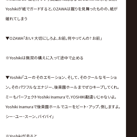
Yoshikiが紙でガードすると､OZAWAは蹴りを見舞ったものの､紙が
破れてしまう
▼OZAWA｢おい! 大切にしろよ､お前｡何やってんの? お前｣
※Yoshikiは無双の構えに入って途中で止める
▼Yoshiki｢ユーのそのエモーション､そして､そのクールなモーショ
ン｡そのパワフルなエナジー､後楽園ホールまでぜひキープしてくれ｡
ミーもパーフェクトYoshiki Inamuraで､YOSHIKI勘違いじゃないよ｡
Yoshiki Inamuraで後楽園ホールでユーをビート･アップ､倒しますよ｡
シー･ユー･スーン､バイバイ｣
※Yoshikiが去ると