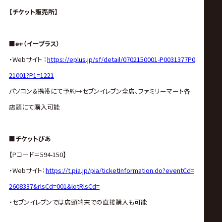
【チケット販売所】
■e+（イープラス）
・Webサイト ：
https://eplus.jp/sf/detail/0702150001-P0031377P0
21001?P1=1221
パソコン＆携帯にて予約→セブンイレブン全店、ファミリーマート各
店頭にて購入可能
■チケットぴあ
【Pコード＝594-150】
・Webサイト：
https://t.pia.jp/pia/ticketInformation.do?eventCd=
2608337&rlsCd=001&lotRlsCd=
・セブンイレブンでは店頭端末での直接購入も可能