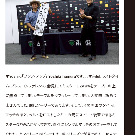
▼Yoshiki｢ワッツ･アップ? Yoshiki Inamuraです｡まず前回､ラストタイ
ム､プレスコンファレンス､会見にてミスターOZAWAをテーブルの上
に無双してしまい､テーブルをクラッシュしてしまい､大変申し訳あり
ませんでした｡誠にソーリーであります｡そして､その両国のタイトル
マッチのあと､ベルトをロストしたミーの元にスイート後輩であるミ
スターOZAWAがやってきて､直々にシングルマッチのオファーをして
くれたこと､ベリーハッピーでした｡断るリーズンが見つかりませんで