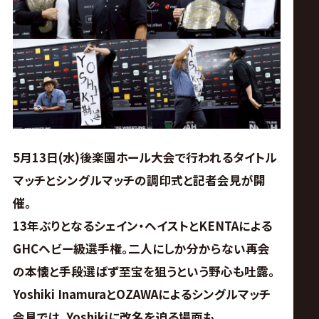
ス
リ
ン
グ・
5月13日(水)後楽園ホール大会で行われるタイトル
ノ
マッチとシングルマッチの調印式と記者会見が開
ア
催。
13年ぶりとなるシェイン・ヘイストとKENTAによる
公
GHCヘビー級選手権。二人にしか分からない再会
の本懐と手段選ばず至宝を狙うという野心も吐露。
式
Yoshiki InamuraとOZAWAによるシングルマッチ
会見では、Yoshikiに改名を迫る場面も。