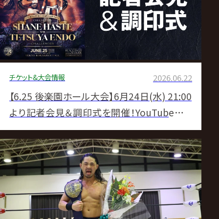
サ
イ
ト
チケット&大会情報
2026.06.22
【6.25 後楽園ホール大会】6月24日(水) 21:00
より記者会見＆調印式を開催！YouTubeにて
無料生中継！