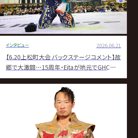
インタビュー
2026.06.21
【6.20上松町大会 バックステージコメント】故
郷で大激闘…15周年・Eitaが地元でGHCジュ
ニア3度目戴冠! HAYATA指名で「まだまだ俺
は動いていく」▼タッグリーグ覇者・征矢が地
元・長野でGHCタッグ挑戦へ弾み Eitaの凱旋
記念興行横取り?▼6・25GHCヘビー挑戦へ遠
藤万全 「獲るタイミングはまさに今しかない」