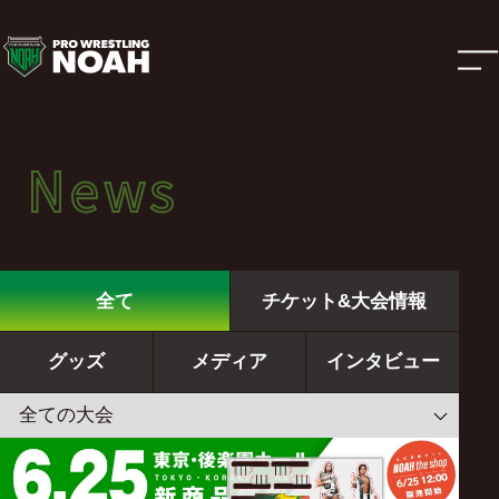
ニ
ュ
ー
News
News
ス
ニュース
|
全て
チケット&大会情報
プ
グッズ
メディア
インタビュー
ロ
レ