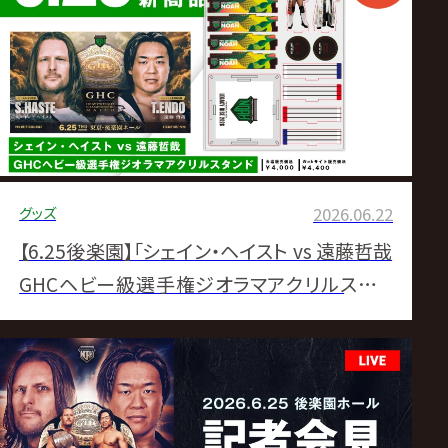
ス
リ
ン
グ・
グッズ
2026.06.22
ノ
【6.25後楽園】「シェイン・ヘイスト vs 遠藤哲哉
ア
GHCヘビー級選手権ジオラマアクリルスタン
ド」発売のお知らせ
公
式