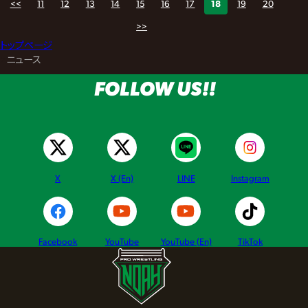
<<
11
12
13
14
15
16
17
18
19
20
>>
トップページ
>
ニュース
FOLLOW US!!
X
X (En)
LINE
Instagram
Facebook
YouTube
YouTube (En)
TikTok