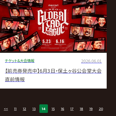
チケット&大会情報
2026.06.01
【前売券発売中】6月3日・保土ヶ谷公会堂大会
直前情報
<<
11
12
13
14
15
16
17
18
19
20