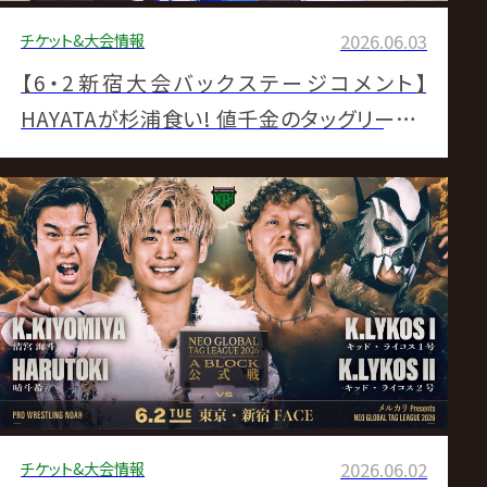
チケット&大会情報
2026.06.03
【6・2新宿大会バックステージコメント】
HAYATAが杉浦食い! 値千金のタッグリーグ2
勝目「階級関係ない、ちょっくら優勝や」▼ライ
コスジムが清宮&晴斗希撃破で会心初白星▼
内藤が“ヒロムが認めた男”小田嶋と初対決
「顔はちゃんと覚えたよ」▼小峠がジュニアタッ
グ前哨戦快勝「俺の強さ、全開に見せてやる」
チケット&大会情報
2026.06.02