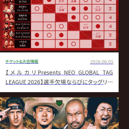
ス
リ
ン
グ・
チケット&大会情報
2026.06.03
ノ
【メルカリPresents NEO GLOBAL TAG
ア
LEAGUE 2026】選手欠場ならびにタッグリー
グ出場選手変更のおしらせ
公
式