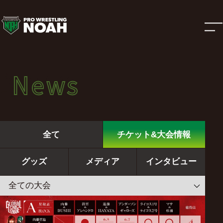
ニ
ュ
ー
News
News
ス
ニュース
|
全て
チケット&大会情報
プ
グッズ
メディア
インタビュー
ロ
レ