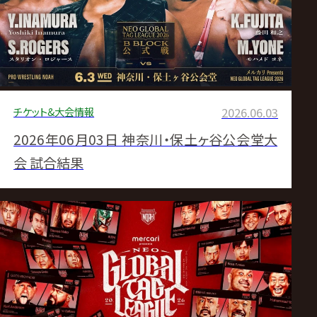
サ
イ
ト
チケット&大会情報
2026.06.03
2026年06月03日 神奈川・保土ヶ谷公会堂大
会 試合結果