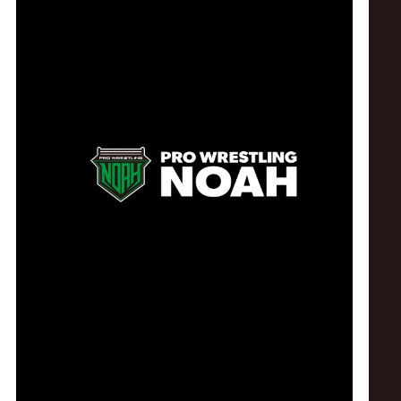
ス
リ
ン
グ・
ノ
ア
公
式