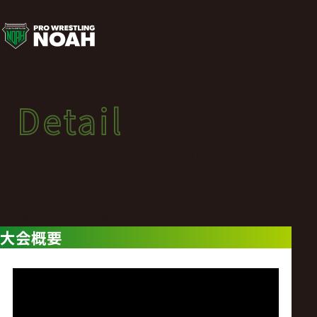
大
会
概
Detail
Detail
要
大会概要
FAL OFFICE PRESENTS
|
LETHAL ODYSSEY TOUR 2026
プ
2026年08月30日（日）FAL OFFICE Presents LETHAL
ODYSSEY TOUR 2026
大会概要
ロ
レ