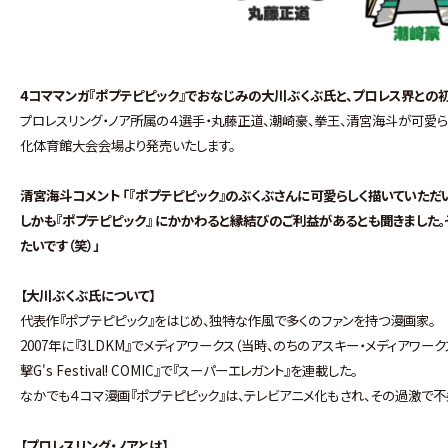
4コママンガ『ポプテピピック』でおなじみの大川ぶくぶ氏と、プロレス界との
プロレスリング・ノア所属の４選手・丸藤正道、潮崎豪、拳王、清宮海斗が可愛ら
化体育館大会会場より発売いたします。
清宮海斗コメント 「『ポプテピピック』のぶくぶさんに可愛らしく描いていただい
しかも『ポプテピピック』 にかかわると縁結びのご利益があるとも聞きました
たいです（笑）」
【大川ぶくぶ氏について】
代表作『ポプテピピック』をはじめ、独特な作風で多くのファンを持つ漫画家。
2007年に『3LDKM』でメディアワークス（当時、のちのアスキー・メディア
撃G's Festival! COMIC』で『スーパーエレガント』を連載した。
なかでも４コマ漫画『ポプテピピック』は、テレビアニメ化もされ、その過激で
【プロレスリング・ノアとは】