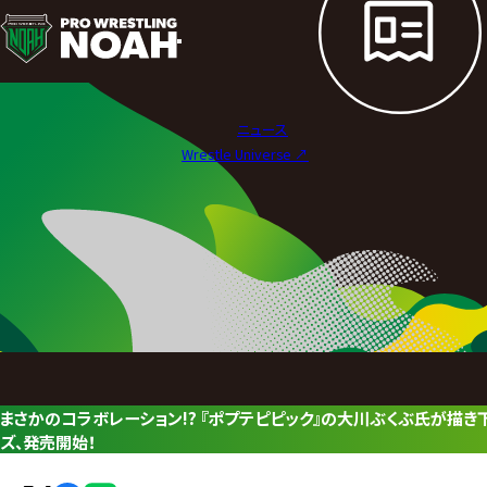
ニ
ュ
ー
ニュース
ス
Wrestle Universe ↗︎
|
プ
ロ
レ
ス
リ
まさかのコラボレーション!? 『ポプテピピック』の大川ぶくぶ氏が描き
ン
ズ、発売開始！