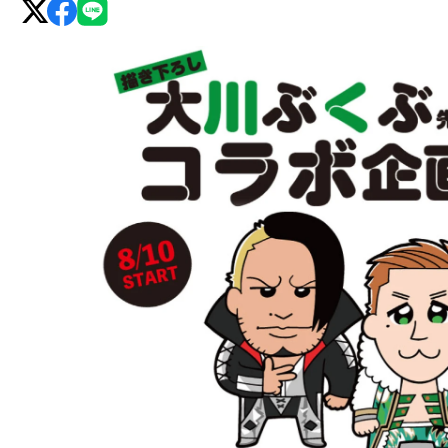
グ・
ノ
ア
公
式
サ
イ
ト