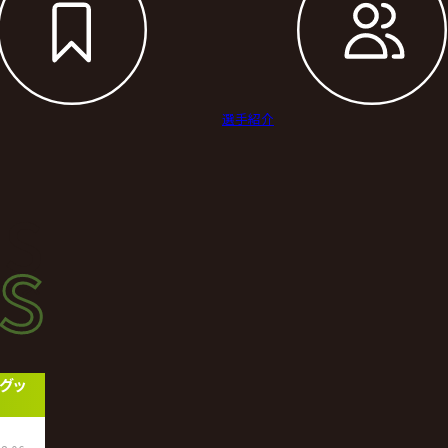
選手紹介
s
s
ース
たグッ