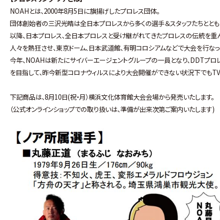
NOAHとは、2000年8月5日に旗揚げしたプロレス団体。
団体創始者の三沢光晴は全日本プロレスから多くの選手＆スタッフたちととも
以降、日本プロレス、全日本プロレスと受け継がれてきたプロレスの伝統を重
人々を熱狂させ、東京ドーム、日本武道館、有明コロシアムなどで大会を行なっ
今年、NOAHは新たにサイバーエージェントグループの一員となり、DDTプ
を目指して、昨今新型コロナウィルスにより大会開催ができない状況下でもT
下記商品は、8月10日(祝・月）横浜文化体育館大会会場から発売いたします。
（公式オンラインショップでの取り扱いは、準備が出来次第ご案内いたします)