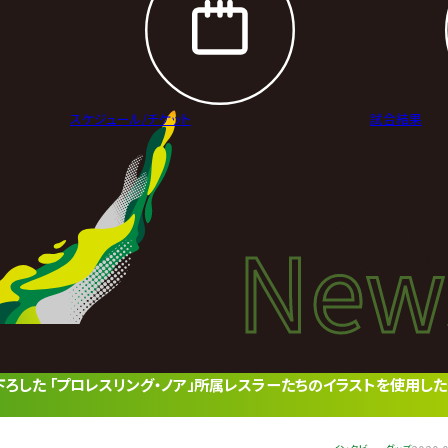
スケジュール/
チケット
試合結果
New
New
ニュ
下ろした 「プロレスリング・ノア」所属レスラーたちのイラストを使用し