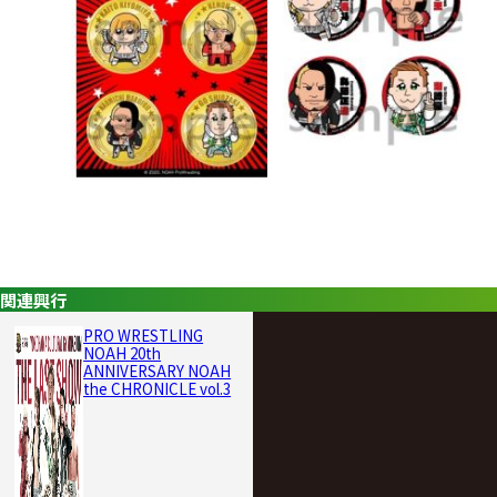
関連興行
PRO WRESTLING
NOAH 20th
ANNIVERSARY NOAH
the CHRONICLE vol.3