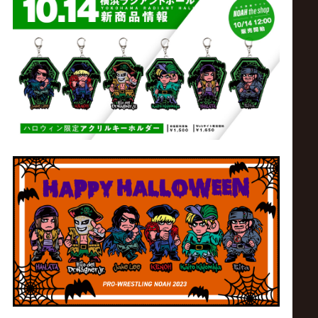
サ
イ
ト