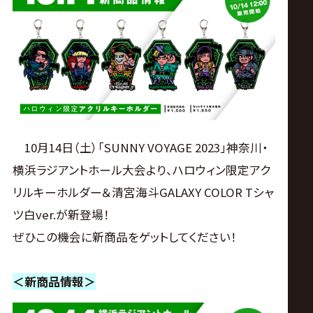
ス
リ
ン
グ・
10月14日（土）「SUNNY VOYAGE 2023」神奈川・
ノ
横浜ラジアントホール大会より、ハロウィン限定アク
リルキーホルダー＆清宮海斗GALAXY COLOR Tシャ
ア
ツ白ver.が新登場！
公
ぜひこの機会に新商品をゲットしてください！
式
＜新商品情報＞