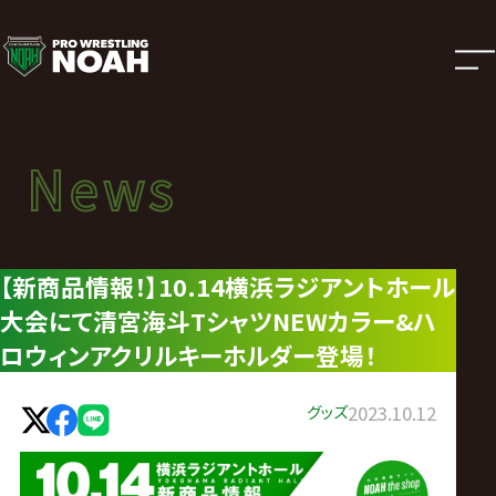
ニ
ュ
ー
News
News
ス
ニュース
|
【新商品情報！】10.14横浜ラジアントホール
大会にて清宮海斗TシャツNEWカラー&ハ
プ
ロウィンアクリルキーホルダー登場！
ロ
グッズ
2023.10.12
レ