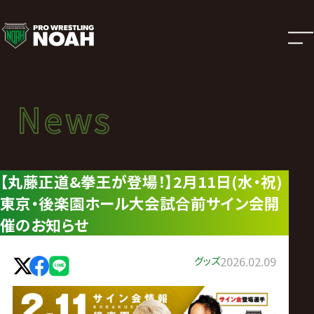
ニ
ュ
ー
News
News
ス
ニュース
|
【丸藤正道&拳王が登場！】2月11日(水・祝)
東京・後楽園ホール大会試合前サイン会開
プ
催のお知らせ
ロ
グッズ
2026.02.09
レ