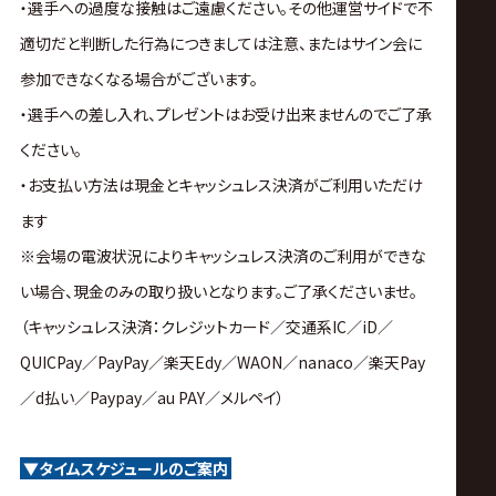
・選手への過度な接触はご遠慮ください。その他運営サイドで不
適切だと判断した行為につきましては注意、またはサイン会に
参加できなくなる場合がございます。
・選手への差し入れ、プレゼントはお受け出来ませんのでご了承
ください。
・お支払い方法は現金とキャッシュレス決済がご利用いただけ
ます
※会場の電波状況によりキャッシュレス決済のご利用ができな
い場合、現金のみの取り扱いとなります。ご了承くださいませ。
（キャッシュレス決済：クレジットカード／交通系IC／iD／
QUICPay／PayPay／楽天Edy／WAON／nanaco／楽天Pay
／d払い／Paypay／au PAY／メルペイ）
▼タイムスケジュールのご案内