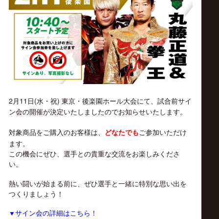
ス
リ
ン
グ・
2月11日(水・祝) 東京・後楽園ホール大会にて、試合前サイ
ノ
ン会の開催が決定いたしましたのでお知らせいたします。
対象商品をご購入のお客様は、
どなたでも
ご参加いただけ
ア
ます。
この機会にぜひ、選手との貴重な交流をお楽しみくださ
公
い。
熱い闘いが始まる前に、ぜひ選手と一緒に特別な思い出を
式
つくりましょう！
▼
サイン会の詳細はこちら！