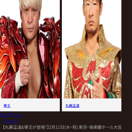
拳王
丸藤正道
トップページ
>
ニュース
>
【丸藤正道&拳王が登場！】2月11日(水・祝) 東京・後楽園ホール大会試