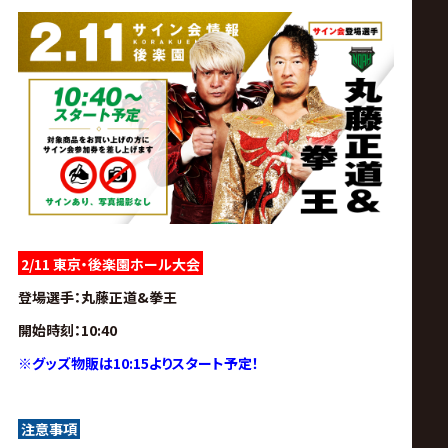
サ
イ
ト
2/11 東京・後楽園ホール大会
登場選手
：丸藤正道&拳王
開始時刻
：10:40
※グッズ物販は10:15よりスタート予定！
注意事項