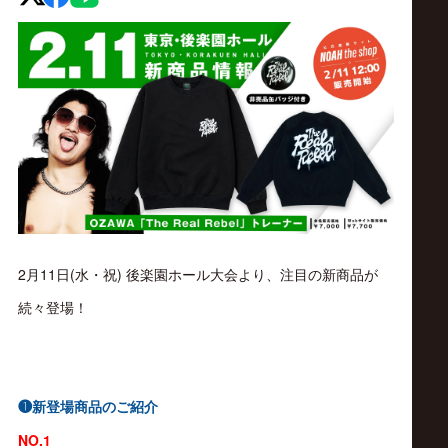
ス
リ
ン
グ・
ノ
2月11日(水・祝) 後楽園ホール大会より、注目の新商品が
ア
続々登場！
公
式
❶新登場商品のご紹介
NO.1