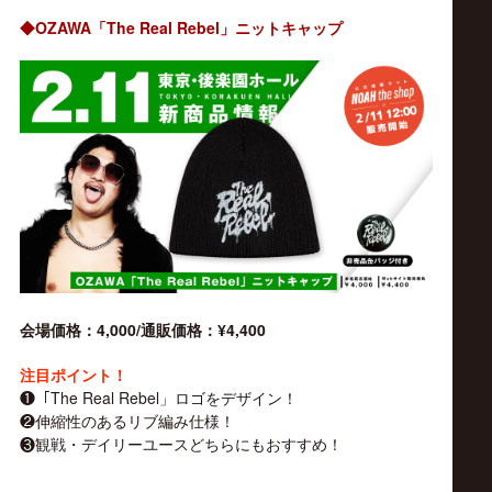
サ
◆
OZAWA
The Real Rebel
「
」ニットキャップ
イ
ト
4,000/
¥4,400
会場価格：
通販価格：
注目ポイント！
❶「The Real Rebel」ロゴをデザイン！
❷伸縮性のあるリブ編み仕様！
❸観戦・デイリーユースどちらにもおすすめ！