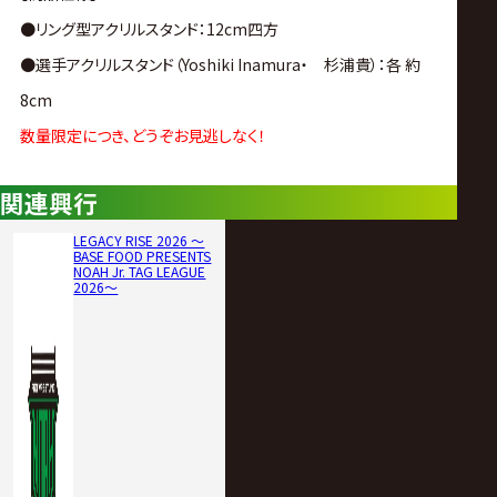
●
リング
型
アクリル
スタンド：
12cm
四方
●
選手
アクリル
スタンド（
Yoshiki Inamura・ 杉浦貴
）：
各
約
8cm
数量
限定
につき、
どうぞ
お
見逃し
なく！
関連興行
LEGACY RISE 2026 ～
BASE FOOD PRESENTS
NOAH Jr. TAG LEAGUE
2026～