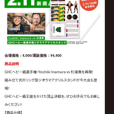
4,000/
¥4,400
会場価格：
通販価格：
商品説明
GHC
ヘビー
級
選手権・
Yoshiki Inamura vs 杉浦貴
を
再現！
組み立て式のリング
型ジオラマ
アクリル
スタンド
が今大会も
登
場！
GHCヘビー級王座をかけた頂上決戦を、
ぜひ
お
手元
でも
お楽し
み
くだ
さい！
【
商品
仕様】