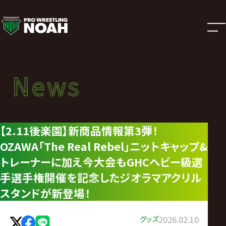
ニ
ュ
ー
News
News
ス
ニュース
|
【2.11後楽園】新商品情報第3弾！
OZAWA「The Real Rebel」ニットキャップ&
プ
トレーナーに加え今大会もGHCヘビー級選
ロ
手選手権開催を記念したジオラマアクリル
スタンドが新登場！
レ
グッズ
2026.02.10