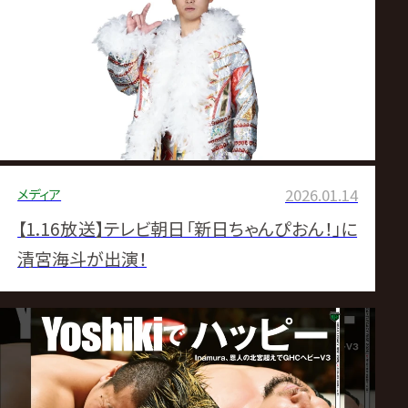
ス
リ
ン
グ・
メディア
2026.01.14
ノ
【1.16放送】テレビ朝日「新日ちゃんぴおん！」に
ア
清宮海斗が出演！
公
式