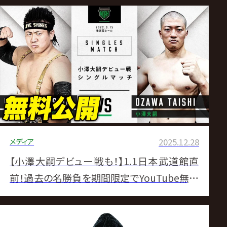
メディア
2025.12.28
【小澤大嗣デビュー戦も！】1.1日本武道館直
前！過去の名勝負を期間限定でYouTube無料
公開！