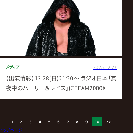
メディア
2025.12.27
【出演情報】12.28(日)21:30〜 ラジオ日本「真
夜中のハーリー＆レイス」にTEAM2000Xのチ
ェアマン降臨！
1
2
3
4
5
6
7
8
9
10
>>
トップページ