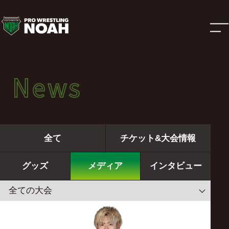
ニ
ュ
ー
News
News
ス
ニュース
|
全て
チケット&大会情報
プ
グッズ
メディア
インタビュー
ロ
レ