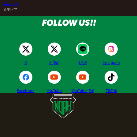
>
ニュース
>
メディア
FOLLOW US!!
X
X (En)
LINE
Instagram
Facebook
YouTube
YouTube (En)
TikTok