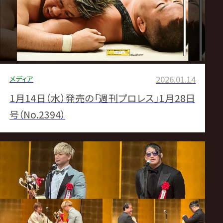
サ
イ
ト
メディア
2026.01.14
1月14日（水）発売の「週刊プロレス」1月28日
号（No.2394）