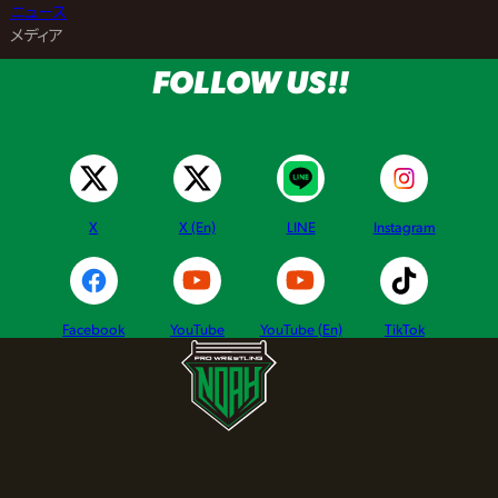
>
ニュース
>
メディア
FOLLOW US!!
X
X (En)
LINE
Instagram
Facebook
YouTube
YouTube (En)
TikTok