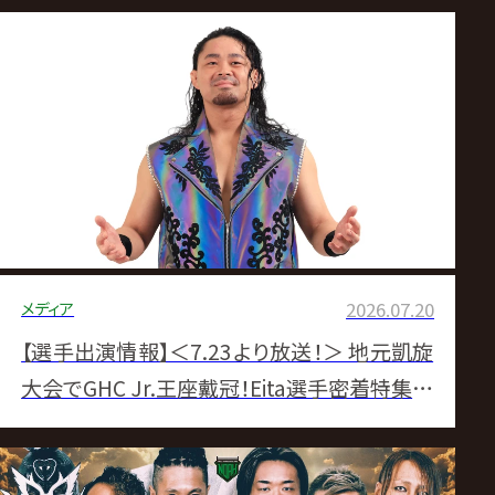
メディア
2026.07.20
【選手出演情報】＜7.23より放送！＞ 地元凱旋
大会でGHC Jr.王座戴冠！Eita選手密着特集番
組の放送が決定！！