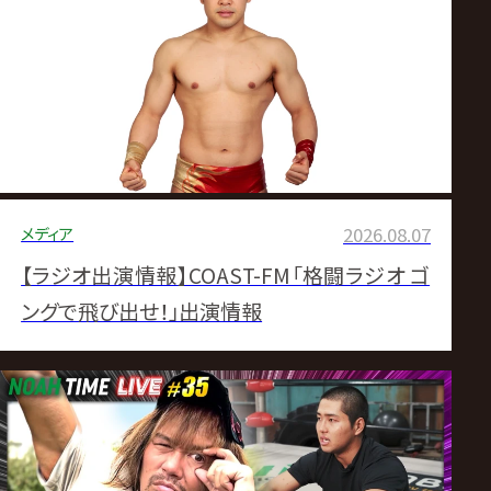
ス
リ
ン
グ・
メディア
2026.08.07
ノ
【ラジオ出演情報】COAST-FM「格闘ラジオ ゴ
ア
ングで飛び出せ！」出演情報
公
式