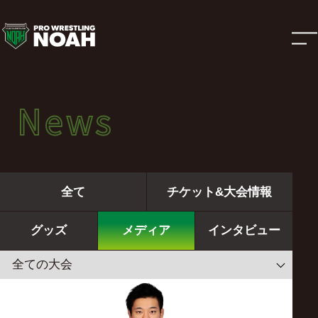
ニ
ュ
ー
News
News
ス
ニュース
|
全て
チケット&大会情報
プ
グッズ
メディア
インタビュー
ロ
レ