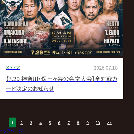
メディア
2026.07.18
【7.29 神奈川・保土ヶ谷公会堂大会】全対戦カ
ード決定のお知らせ
1
2
3
4
5
6
7
8
9
10
>>
トップページ