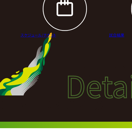
スケジュール/
チケット
試合結果
Deta
Detai
試合
IMIT BREAK EX.