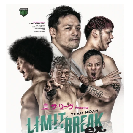
グ・
ノ
ア
公
式
サ
イ
ト