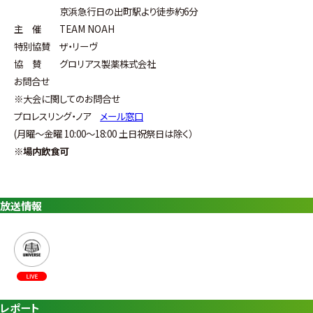
京浜急行日の出町駅より徒歩約6分
主 催
TEAM NOAH
特別協賛 ザ・リーヴ
協 賛 グロリアス製薬株式会社
お問合せ
※大会に関してのお問合せ
プロレスリング・ノア
メール窓口
(
月曜〜金曜
10:00
〜
18:00
土日祝祭日は除く）
※
場内飲食可
放送情報
レポート