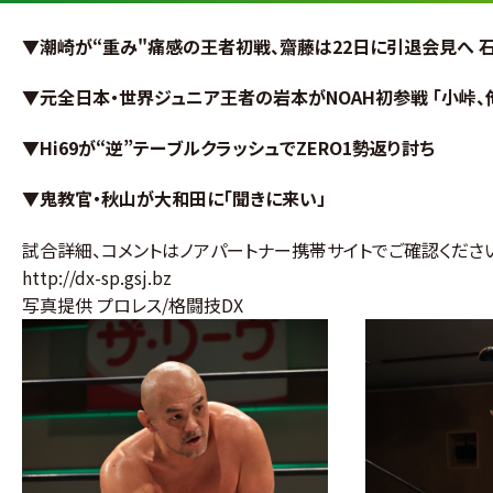
▼
潮崎が“重み"痛感の王者初戦、齋藤は22日に引退会見へ 
▼元全日本・世界ジュニア王者の岩本がNOAH初参戦 「小峠、
▼Hi69が“逆”テーブルクラッシュでZERO1勢返り討ち
▼鬼教官・秋山が大和田に「聞きに来い」
試合詳細、コメントはノアパートナー携帯サイトでご確認くださ
http://dx-sp.gsj.bz
写真提供 プロレス/格闘技DX