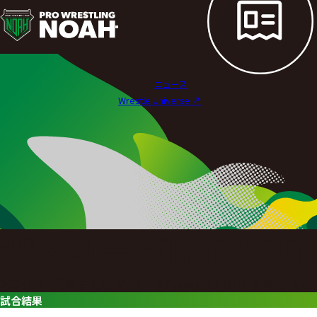
試
合
結
ニュース
果
Wrestle Universe ↗︎
|
プ
ロ
レ
ス
ザ・リーヴPRESENTS L
リ
ン
2024年07月20日（土）ザ・リーヴPresents LIMIT BREAK ex.
試合結果