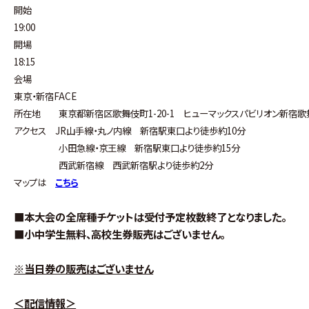
開始
19:00
開場
18:15
会場
東京・新宿FACE
所在地 東京都新宿区歌舞伎町1-20-1 ヒューマックスパビリオン新宿歌
アクセス JR山手線・丸ノ内線 新宿駅東口より徒歩約10分
小田急線・京王線 新宿駅東口より徒歩約15分
西武新宿線 西武新宿駅より徒歩約2分
マップは
こちら
■本大会の全席種チケットは受付予定枚数終了となりました。
■
小中学生無料、高校生券
販売はございません。
※当日券の販売はございません
＜配信情報＞