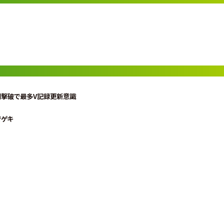
熱闘撃破で最多V記録更新意識
でゲキ