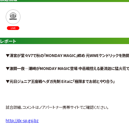
レポート
▼清宮が堂々V7で秋の『MONDAY MAGIC』締め 元WWEケンドリックを
▼激闘一夜…潮崎がMONDAY MAGIC登場 中邑戦控える憂流迦に猛火花
▼元日ジュニア王座戦へダガ先制 Eitaに「極限までお前とやり合う」
試合詳細、コメントはノアパートナー携帯サイトでご確認ください。
http://dx-sp.gsj.bz