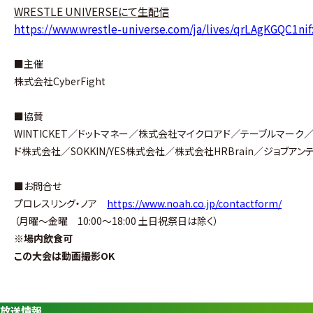
WRESTLE UNIVERSEにて生配信
https://www.wrestle-universe.com/ja/lives/qrLAgKGQC1n
■主催
株式会社CyberFight
■協賛
WINTICKET／ドットマネー／株式会社マイクロアド／テーブルマーク／S
ド株式会社／SOKKIN/YES株式会社／株式会社HRBrain／ジョブアン
■お問合せ
プロレスリング・ノア
https://www.noah.co.jp/contactform/
（月曜〜金曜 10:00〜18:00 土日祝祭日は除く）
※
場内飲食可
この大会は動画撮影OK
放送情報