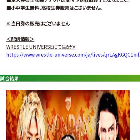
グ・
■
小中学生無料、高校生券
販売はございません。
ノ
ア
※当日券の販売はございません
公
＜配信情報＞
式
WRESTLE UNIVERSEにて生配信
https://www.wrestle-universe.com/ja/lives/qrLAgKGQC1n
サ
イ
試合結果
ト