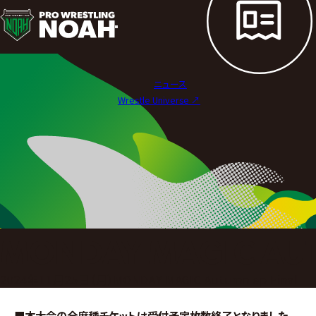
試
合
結
ニュース
果
Wrestle Universe ↗︎
|
プ
ロ
レ
ス
MONDAY MAGIC AUT
リ
2024年11月25日（月）MONDAY MAGIC Autumn ep Final
ン
■本大会の全席種チケットは受付予定枚数終了となりました。