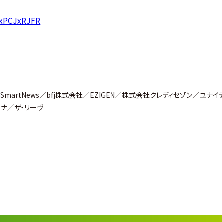
ifxPCJxRJFR
martNews／bfj株式会社／EZIGEN／株式会社クレディセゾン／ユナイ
テナ／ザ・リーヴ