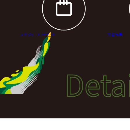
スケジュール/
チケット
試合結果
Deta
Detai
試合
UMN EP FINAL