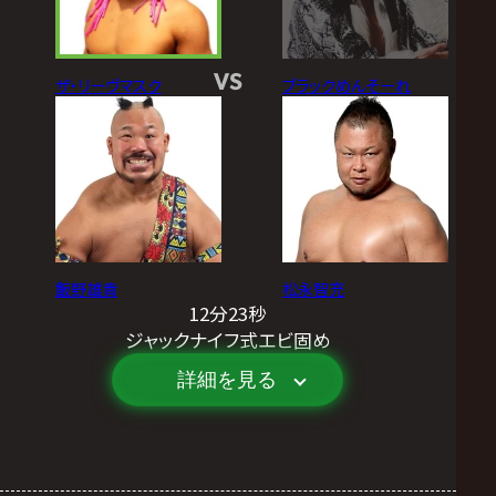
VS
ザ・リーヴマスク
ブラックめんそーれ
飯野雄貴
松永智充
12分23秒
ジャックナイフ式エビ固め
詳細を見る