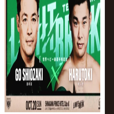
ス
リ
ン
グ・
ノ
ア
公
式