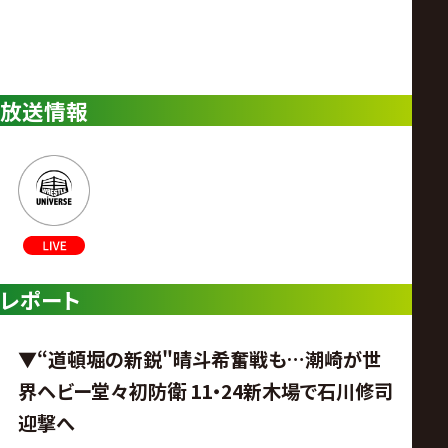
放送情報
レポート
▼“道頓堀の新鋭"晴斗希奮戦も…潮崎が世
界ヘビー堂々初防衛 11・24新木場で石川修司
迎撃へ