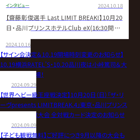
インタビュー
2024.10.18
【齋藤彰俊選手 Last LIMIT BREAK!】10月20
日・品川プリンスホテルClub eX(16:30開始)
大会直前情報
2024.10.16
【サイン会決定＆10.19開場時刻変更のお知らせ】
10.19横浜RATEL’S・10.20品川夜は小峠篤司＆大
原はじめが登場！
2024.09.29
【世界ヘビー級王座戦決定】10月20日（日）「ザ・リ
ーヴpresents LIMITBREAK.4」東京・品川プリンス
ホテルClub eX大会 全対戦カード決定のお知らせ
2024.09.09
【子ども観戦無料】ご好評につき9月以降の大会も