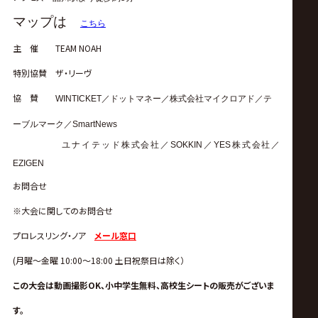
マップは
こちら
主 催 TEAM NOAH
特別協賛 ザ・リーヴ
協 賛
WINTICKET
／ドットマネー／株式会社マイクロアド／テ
ーブルマーク／
SmartNews
ユナイテッド株式会社／
SOKKIN
／
YES
株式会社／
EZIGEN
お問合せ
※大会に関してのお問合せ
プロレスリング・ノア
メール窓口
(月曜〜金曜 10:00〜18:00 土日祝祭日は除く）
この大会は動画撮影OK、小中学生無料、高校生シートの販売がございま
す。