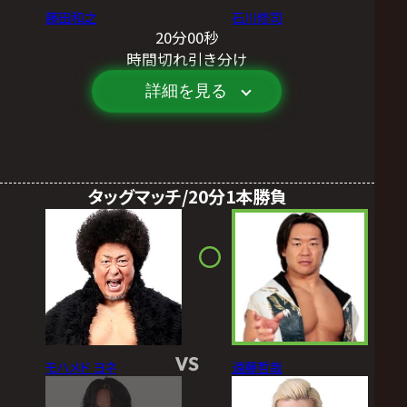
藤田和之
石川修司
20分00秒
時間切れ引き分け
詳細を見る
タッグマッチ/20分1本勝負
VS
モハメド ヨネ
遠藤哲哉