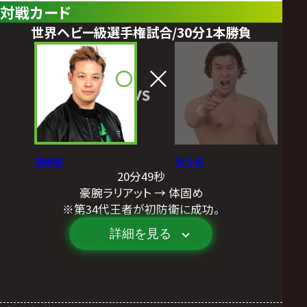
対戦カード
世界ヘビー級選手権試合/30分1本勝負
VS
潮崎豪
晴斗希
20分49秒
豪腕ラリアット → 体固め
※第34代王者が初防衛に成功。
詳細を見る