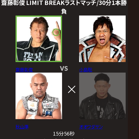
齋藤彰俊 LIMIT BREAKラストマッチ/30分1本勝
負
VS
齋藤彰俊
小島聡
秋山準
オオワダサン
15分56秒