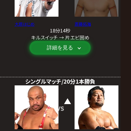
大原はじめ
斎藤拓海
18分14秒
キルスイッチ → 片エビ固め
詳細を見る
シングルマッチ/20分1本勝負
VS