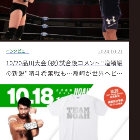
インタビュー
2024.10.21
10/20品川大会（夜）試合後コメント “道頓堀
の新鋭"晴斗希奮戦も…潮崎が世界ヘビー
堂々初防衛 11・24新木場で石川修司迎撃へ