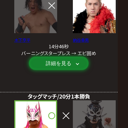
木下亨平
納谷幸男
14分46秒
バーニングスタープレス → エビ固め
詳細を見る
タッグマッチ/20分1本勝負