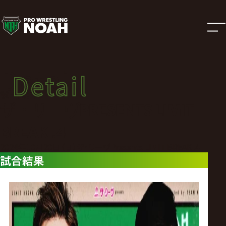
試
合
結
Detail
Detail
果
試合結果
ザ・リーヴPRESENTS LIMIT
|
BREAK .4
プ
2024年10月20日（日）ザ・リーヴPresents LIMIT BREAK .4
試合結果
ロ
レ