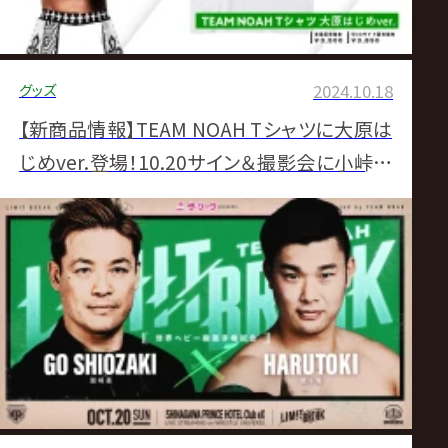
グッズ
2024.10.18
【新商品情報】TEAM NOAH Tシャツに大原は
じめver.登場！10.20サイン＆撮影会に小峠篤
司選手と一緒に登場、この機会にぜひご参加く
ださい！