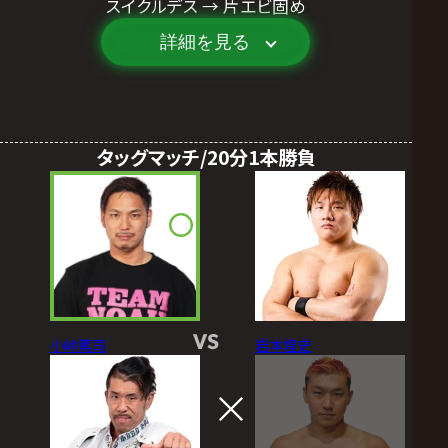
スイクルデス → 片エビ固め
詳細を見る
タッグマッチ/20分1本勝負
VS
小峠篤司
岩本煌史