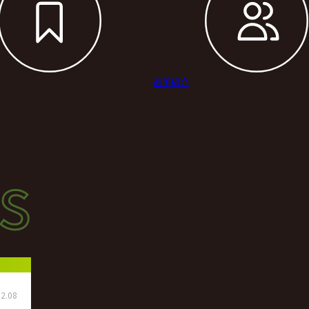
選手紹介
s
s
ース
2.08