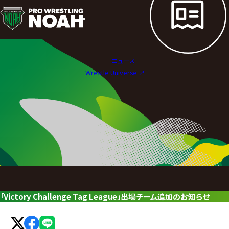
ニ
ュ
ー
ニュース
ス
Wrestle Universe ↗︎
|
プ
ロ
レ
ス
リ
「Victory Challenge Tag League」出場チーム追加のお知らせ
ン