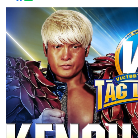
グ・
ノ
ア
公
式
サ
イ
ト