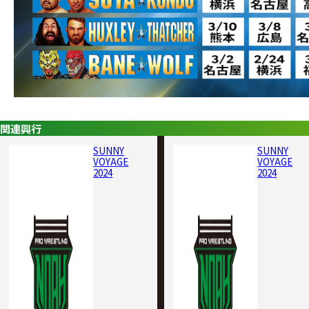
関連興行
SUNNY
SUNNY
VOYAGE
VOYAGE
2024
2024