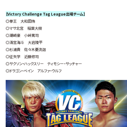
【Victory Challenge Tag League出場チーム】
◎
拳王 大和田侑
◎マサ北宮 稲葉大樹
◎潮崎豪 小峠篤司
◎清宮海斗 大岩陵平
◎杉浦貴 佐々木憂流迦
◎征矢学 近藤修司
◎サクソン・ハックスリー ティモシー・サッチャー
◎ドラゴン・ベイン アルファ・ウルフ