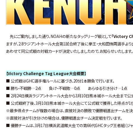
先にご案内しました通り、NOAHの新たなタッグリーグ戦として
「
Victory 
ますが、2.8ラジアントホール大会第1試合終了後に拳王・大和田侑両選手より
あわせて同公式戦の対戦カードが決定いたしましたので、お知らせいたします
【
Victory Challenge Tag League
大会概要】
■ 公式戦はGHC選手権ルールに基づき、20分1本勝負で行います。
■ 勝ち・不戦勝…2点 負け・不戦敗…0点 あらゆる引き分け…1点
■ 2月24日横浜ラジアントホール大会から3月10日熊本城ホール大会まで公
■ 公式戦終了後、3月10日熊本城ホール大会にて公式戦で獲得した得点が1
※最多得点チームが複数の場合は、直接対決の勝敗で優勝戦進出チームを決
※直接対決が引き分けの場合は、優勝戦進出チーム決定戦を行います。
■ 優勝チームは、3月17日横浜武道館大会での第66代GHCタッグ王者組（ジ