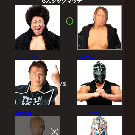
6人タッグマッチ
モハメド ヨネ
HAYATA
VS
齋藤彰俊
ニンジャ・マック