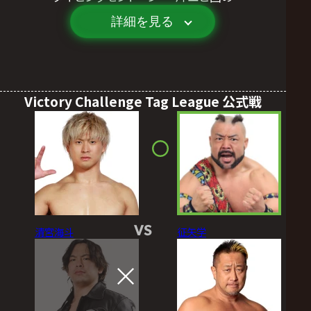
詳細を見る
Victory Challenge Tag League 公式戦
VS
清宮海斗
征矢学