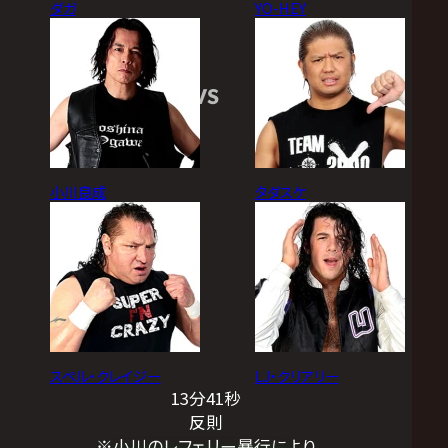
ダガ
YO-HEY
VS
小川良成
タダスケ
スペル・クレイジー
LJ・クリアリー
13分41秒
反則
※小川のレフェリー暴行により