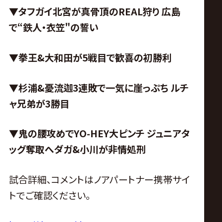
▼タフガイ北宮が真骨頂のREAL狩り 広島
で“鉄人・衣笠
"
の誓い
▼拳王&大和田が5戦目で歓喜の初勝利
▼杉浦&憂流迦3連敗で一気に崖っぷち
ルチ
ャ兄弟が3勝目
▼鬼の腰攻めでYO-HEY大ピンチ
ジュニアタ
ッグ奪取へダガ&小川が非情処刑
試合詳細、コメントはノアパートナー携帯サイ
トでご確認ください。