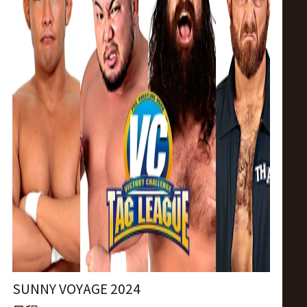
ス
リ
ン
グ・
ノ
ア
公
式
SUNNY VOYAGE 2024