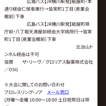
広電バス【JR横川駅発】紙屋町・本
通り経由仁保車庫行→皆実町1丁目（産業会
館前）下車
広島バス【JR横川駅発】紙屋町県
庁前・八丁堀天満屋前経由大学病院行→皆実
町1丁目（産業会館前）下車
比治山ト
ンネル経由は不可
協賛 ザ・リーヴ／グロリアス製薬株式会社
／
OSG
※
大会に関してのお問い合わせ
プロレスリング・ノア
メール窓口
(
月曜〜金曜
10:00
〜
18:00
土日祝祭日は除