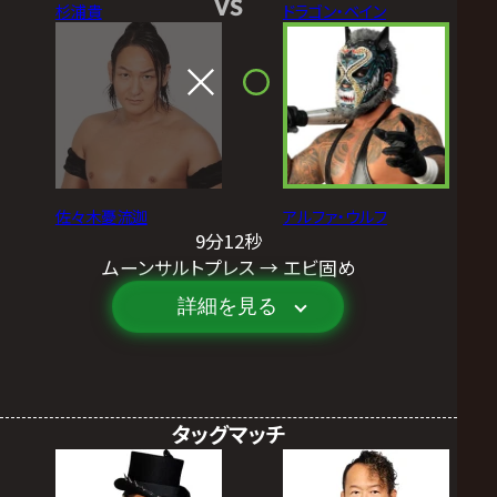
VS
杉浦貴
ドラゴン・ベイン
佐々木憂流迦
アルファ・ウルフ
9分12秒
ムーンサルトプレス → エビ固め
詳細を見る
タッグマッチ