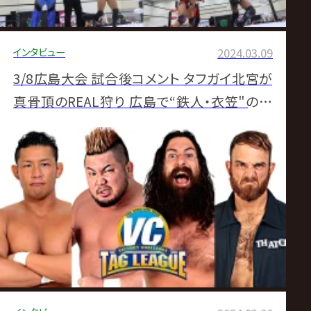
インタビュー
2024.03.09
3/8広島大会 試合後コメント タフガイ北宮が
真骨頂のREAL狩り 広島で“鉄人・衣笠"の誓
い