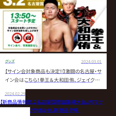
グッズ
2024.03.01
【サイン会対象商品も決定‼】激闘の名古屋・サ
イン会はこちら！拳王＆大和田侑、ジェイク・リ
ー登場！3.2名古屋国際会議場サイン会登場選
2024.02.29
手決定！（3.1追記）
【新商品情報】3.2名古屋国際会議場大会よりマサ
北宮新スポーツタオル他、新商品登場！