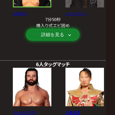
HAYATA
LJ・クリアリー
7分50秒
横入り式エビ固め
詳細を見る
6人タッグマッチ
ジャック・モリス
丸藤正道