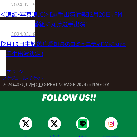
2024.02.19
＜追記・写真追加＞【選手出演情報】2月20日、FM
AICHI お昼の番組に丸藤選手出演！
2024.02.18
【2月19日生放送！】愛知県のコミュニティFMに丸藤
選手生出演決定！
トップページ
>
スケジュール・チケット
>
2024年03月02日（土）GREAT VOYAGE 2024 in NAGOYA
FOLLOW US!!
X
X (En)
LINE
Instagram