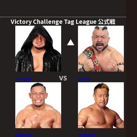
Victory Challenge Tag League 公式戦
VS
マサ北宮
征矢学
稲葉大樹
近藤修司