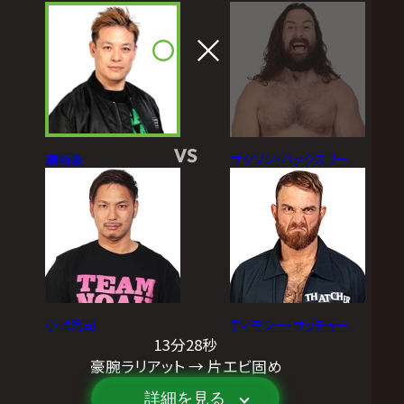
VS
潮崎豪
サクソン・ハックスリー
小峠篤司
ティモシー・サッチャー
13分28秒
豪腕ラリアット → 片エビ固め
詳細を見る