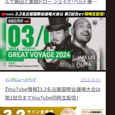
ルで藤田と激闘ドロー ジェイク「ベルト獲った
ら即指名」宣言
インタビュー
メディア
2024.03.01
【YouTube情報】3.2名古屋国際会議場大会は
第2試合までYouTube同時生配信！