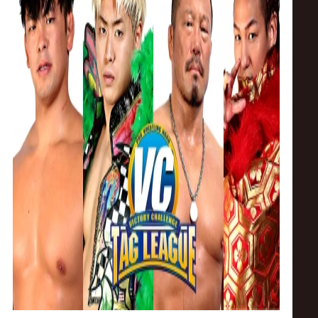
ス
リ
ン
グ・
ノ
ア
公
式