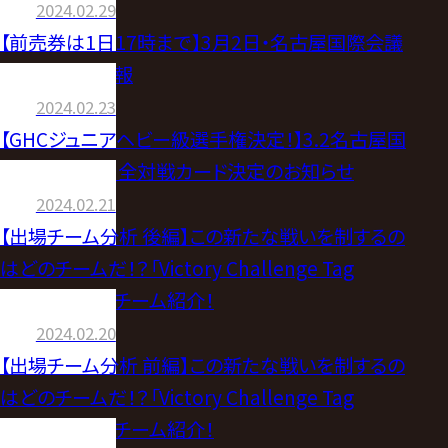
2024.02.29
【前売券は1日17時まで】3月2日・名古屋国際会議
場大会直前情報
2024.02.23
【GHCジュニアヘビー級選手権決定！】3.2名古屋国
際会議場大会 全対戦カード決定のお知らせ
2024.02.21
【出場チーム分析 後編】この新たな戦いを制するの
はどのチームだ！？「Victory Challenge Tag
League」出場チーム紹介！
2024.02.20
【出場チーム分析 前編】この新たな戦いを制するの
はどのチームだ！？「Victory Challenge Tag
League」出場チーム紹介！