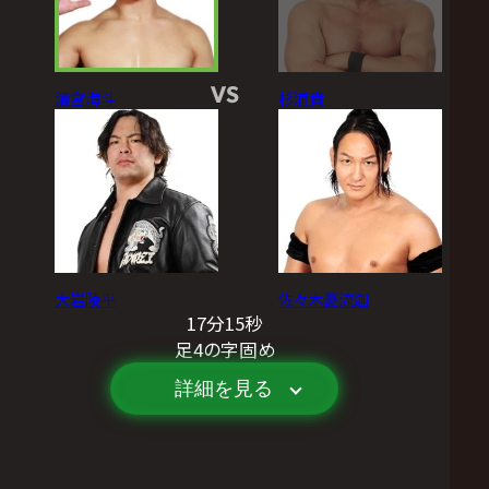
VS
清宮海斗
杉浦貴
大岩陵平
佐々木憂流迦
17分15秒
足4の字固め
詳細を見る