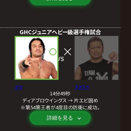
GHCジュニアヘビー級選手権試合
VS
ダガ
タダスケ
14分49秒
ディアブロウイングス → 片エビ固め
※第54第王者が4度目の防衛に成功。
詳細を見る