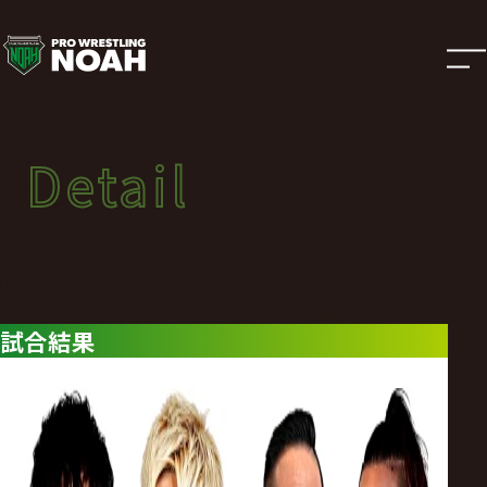
試
合
結
Detail
Detail
果
試合結果
GREAT VOYAGE 2024 IN
|
NAGOYA
プ
2024年03月02日（土）GREAT VOYAGE 2024 in NAGOYA
試合結果
ロ
レ