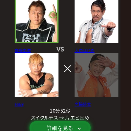
VS
齋藤彰俊
大原はじめ
Hi69
宮脇純太
10分52秒
スイクルデス → 片エビ固め
詳細を見る