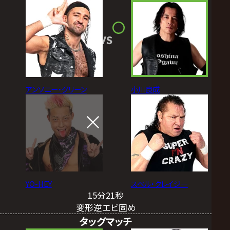
VS
アンソニー・グリーン
小川良成
YO-HEY
スペル・クレイジー
15分21秒
変形逆エビ固め
タッグマッチ