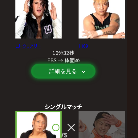
LJ・クリアリー
Hi69
10分32秒
FBS → 体固め
詳細を見る
シングルマッチ
VS