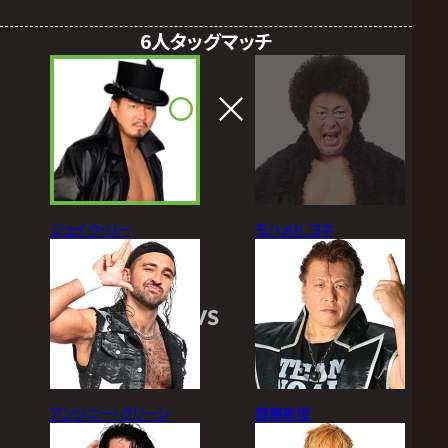
6人タッグマッチ
ジェイク・リー
モハメド ヨネ
VS
アンソニー・グリーン
齋藤彰俊