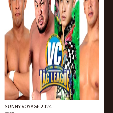
ス
リ
ン
グ・
ノ
ア
公
式
SUNNY VOYAGE 2024