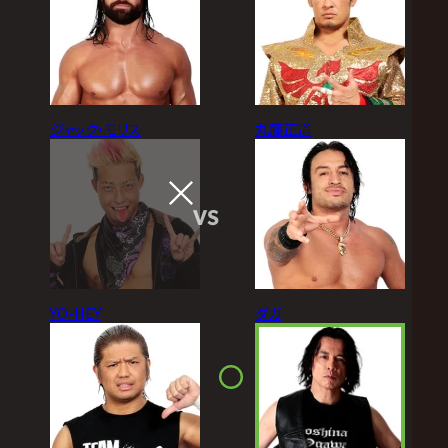
ジャック・モリス
丸藤正道
VS
YO-HEY
ダガ