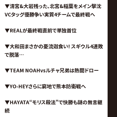
▼清宮&大岩残った、北宮&稲葉をメイン撃沈
VCタッグ優勝争い実質4チームで最終戦へ
▼REALが最終戦直前で単独首位
▼大和田まさかの憂流迦食い! スギウル4連敗
で脱落…
▼TEAM NOAHvsルチャ兄弟は熱闘ドロー
▼YO-HEYさらに窮地で熊本防衛戦へ
▼HAYATA“モリス殺法
"
で快勝も謎の無言継
続