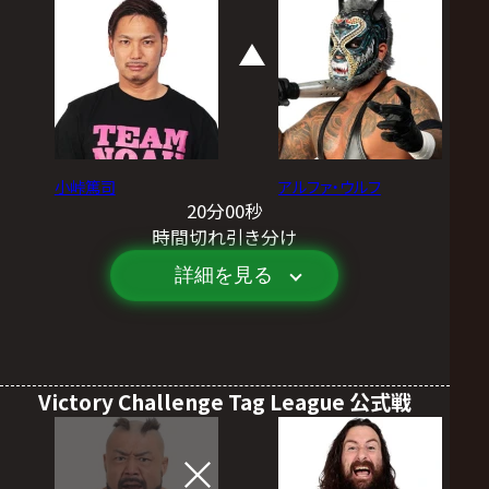
小峠篤司
アルファ・ウルフ
20分00秒
時間切れ引き分け
詳細を見る
Victory Challenge Tag League 公式戦