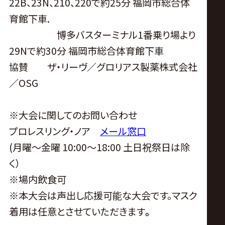
22B、23N、210、220で約25分 福岡市総合体
育館下車.
博多バスターミナル1番乗り場より
29Nで約30分 福岡市総合体育館下車
協賛 ザ・リーヴ／グロリアス製薬株式会社
／
OSG
※
大会に関してのお問い合わせ
プロレスリング・ノア
メール窓口
(
月曜〜金曜
10:00
〜
18:00
土日祝祭日は除
く）
※
場内飲食可
※
本大会は声出し応援可能な大会です。マスク
着用は任意とさせていただきます
。