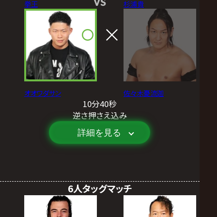
VS
拳王
杉浦貴
オオワダサン
佐々木憂流迦
10分40秒
逆さ押さえ込み
詳細を見る
6人タッグマッチ