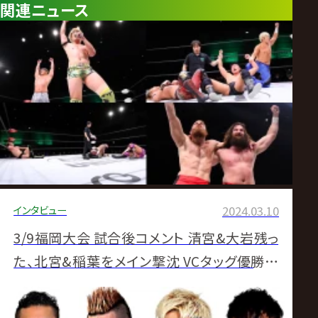
関連ニュース
インタビュー
2024.03.10
3/9福岡大会 試合後コメント 清宮&大岩残っ
た、北宮&稲葉をメイン撃沈 VCタッグ優勝争
い実質4チームで最終戦へ