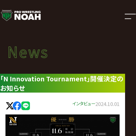
ニ
ュ
ー
News
News
ス
ニュース
|
「N Innovation Tournament」開催決定の
お知らせ
プ
ロ
インタビュー
2024.10.01
レ