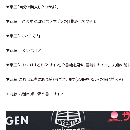
▼拳王｢自分で購入したのかよ?｣
▼丸藤｢当たり前だ｡あとでアマゾンの証拠みせてやるよ
▼拳王｢ホントだな?｣
▼丸藤｢早くサインしろ｣
▼拳王｢これにはするわ(とサインした書籍を見せ､書籍にサインし､丸藤の前に
▼丸藤｢これは本当にありがとうございます(と2冊をベルトの横に並べる)｣
※丸藤､杉浦の順で調印書にサイン