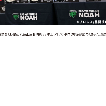
合（王者組）丸藤正道 杉浦貴 VS 拳王 アレハンドロ（挑戦者組）の4選手だ。果