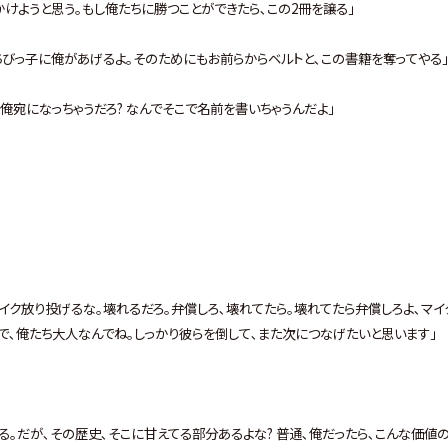
かけようと思う｡もし俺たちに勝つことができたら､この2冊を譲る｣
ちびっ子に俺があげるよ｡そのためにもお前らからベルトと､この書籍を奪ってやる
俺宛になっちゃうだろ? なんでそこで名前を書いちゃうんだよ｣
イク放り投げるな｡壊れるだろ｡弁償しろ､壊れてたら｡壊れてたら弁償しろよ､マイ
んで､俺たち大人なんでね｡しっかり彼らを倒して､また次につなげたいと思います｣
る｡だが､その歴史､そこに甘えてる部分あるよな? 普通､俺だったら､こんな価値