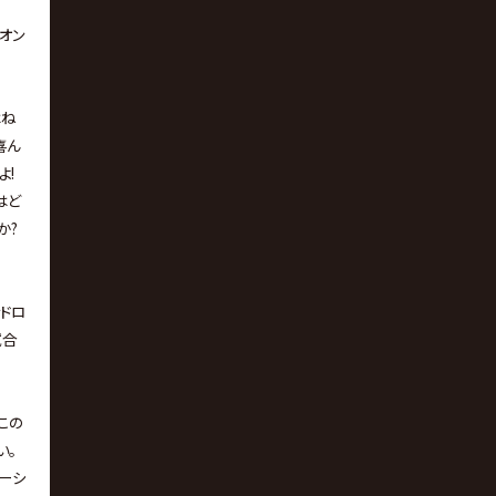
オン
はね
喜ん
よ!
はど
か?
ドロ
試合
この
い｡
ケーシ