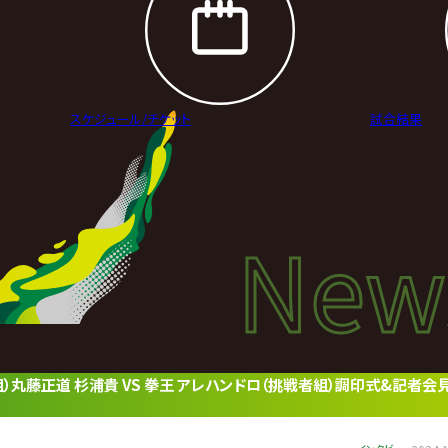
スケジュール/
チケット
試合結果
New
New
ニュ
組）丸藤正道 杉浦貴 VS 拳王 アレハンドロ（挑戦者組）調印式&記者会