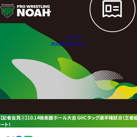
ニ
ュ
ー
ニュース
ス
Wrestle Universe ↗︎
|
プ
ロ
レ
ス
リ
【記者会見②】10.14後楽園ホール大会 GHCタッグ選手権試合（王者
ン
ート！