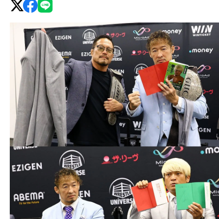
グ・
ノ
ア
公
式
サ
イ
ト