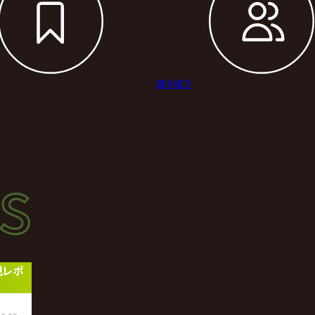
選手紹介
s
s
ース
見レポ