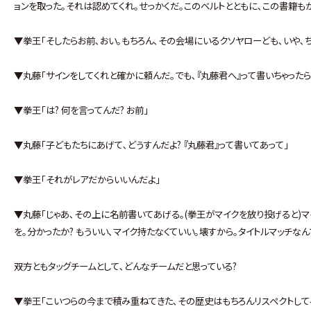
ョンを取った｡それは認めてくれ｡せっかくだ｡このベルトとともに､この書籍も
▼拳王｢そしたらお前､おい｡もちろん､その会場にいるクソヤローども､いや､
▼丸藤｢サインをしてくれと確かに頼んだ｡でも､『丸藤君へ』って書いちゃったら
▼拳王｢は? 何を言ってんだ? お前｣
▼丸藤｢子どもたちにあげて､どうすんだよ? 『丸藤君』って書いてあって｣
▼拳王｢それがレアだからいいんだよ｣
▼丸藤｢じゃあ､その上に名前書いてあげる｡(拳王がマイクを放り投げると)マ
を｡分かったか? もういい､マイク持たなくていい｡壊すから｡タイトルマッチな
――双方ともタッグチームとして､どんなチームだと思っている?
▼拳王｢こいつらの今まで積み重ねてきた､その歴史はもちろんリスペクトして