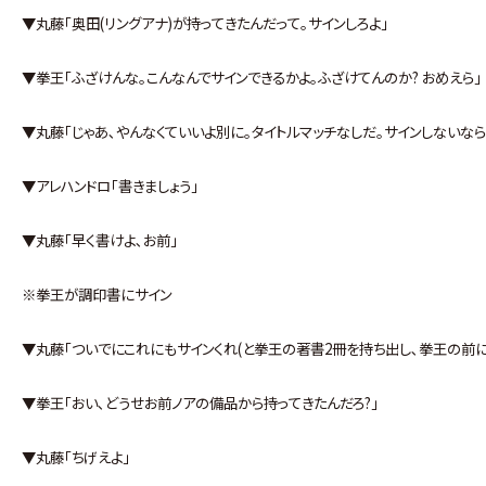
▼丸藤｢奥田(リングアナ)が持ってきたんだって｡サインしろよ｣
▼拳王｢ふざけんな｡こんなんでサインできるかよ｡ふざけてんのか? おめえら｣
▼丸藤｢じゃあ､やんなくていいよ別に｡タイトルマッチなしだ｡サインしないなら
▼アレハンドロ｢書きましょう｣
▼丸藤｢早く書けよ､お前｣
※拳王が調印書にサイン
▼丸藤｢ついでにこれにもサインくれ(と拳王の著書2冊を持ち出し､拳王の前に
▼拳王｢おい､どうせお前ノアの備品から持ってきたんだろ?｣
▼丸藤｢ちげえよ｣