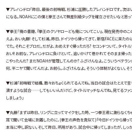
▼アレハンドロ｢昨日､最後の前哨戦､杉浦に圧勝したアレハンドロです｡次はい
になる｡NOAHにこの僕と拳王さんで無差別級タッグを確立させたいなと思っ
▼拳王｢俺の書籍､『拳王のクソヤローども俺についてこい』､現在発売中の
えよ､おい丸藤! そして杉浦｡昨日､ドイツから帰ってきて､新宿FACEに来た
でた｡それこそプロだ｡だがよ､おめえすぐ帰っただろ? セコンドついて､タイト
おい!! お前な､アレハンドロに負けといて､追いかけて巻かれてそのまま帰った
こやったんだ? まだNOAHが管理してんのか? ふざけんなよ｡こういうベテラ
何､半ニヤで聞いてんだよ､お前ら｡ふざけんなよ｡そういう体制がよくない｡そう
▼杉浦｢前哨戦で結構､散々おちょくられてるんでね｡当日の試合はたとえで言
潰すような試合……してもいいんだけど､タイトルマッチなんでね｡見てるファ
しましょう｣
▼丸藤｢まずは昨日､リングに立ってマイクをした時､一つ拳王君に謝らなくちゃ
耳で聞いて会場に到着したのに､(拳王の声色を真似て)『今日ドイツから帰っ
本当に申し訳ない｡そして昨日､所用があり､試合中に帰ってしまったが､しっかり俺