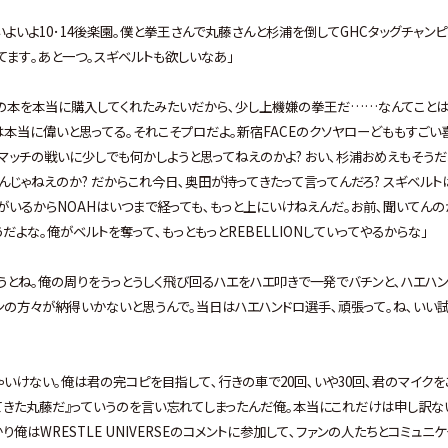
よいよ10･14後楽園｡僕と拳王さんで丸藤さんと杉浦を倒してGHCタッグチャンピ
てます｡あと一つ｡スギベルトも欲しいなあ｣
この本を本当に購入してくれたみたいだから､少し上機嫌の拳王だ……なんてこと
のは本当に偉いと思ってる｡それこそプロだよ｡新宿FACEのクソヤローどももすごい
ルマッチの戦いに少しでも何かしようと思ってねえのかよ? おい､杉浦おめえもそうだ
んじゃねえのか? だからこれ今日､奥田が持ってきたって言ってんだろ? スギベルト
ンがいるからNOAHはいつまで経っても､もっと上にいけねえんだ｡お前､聞いてんの
だよな｡俺がベルトを奪って､もっともっとREBELLIONしていってやるからな｣
うとね｡俺の周りをうっとうしく飛び回るハエをハエ叩きで一発でバチンと､ハエハン
ンの方々が納得いかないと思うんで｡当日はハエハンドロ選手､頑張って｡ね､いい
いけない｡俺は君の完コピを目指して､行きの車で20回､いや30回､君のマイクを
てきた丸藤だ』っていうのを言い忘れてしまったんだ俺｡本当にこれだけは申し訳な
はWRESTLE UNIVERSEのコメントに参加して､ファンの人たちとコミュニ