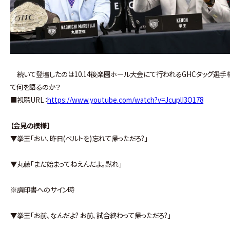
続いて登壇したのは10.14後楽園ホール大会にて行われるGHCタッグ選手権試
て何を語るのか？
■視聴URL：
https://www.youtube.com/watch?v=JcuplI3O178
【会見の模様】
▼拳王｢おい､昨日(ベルトを)忘れて帰っただろ?｣
▼丸藤｢まだ始まってねえんだよ｡黙れ｣
※調印書へのサイン時
▼拳王｢お前､なんだよ? お前､試合終わって帰っただろ?｣