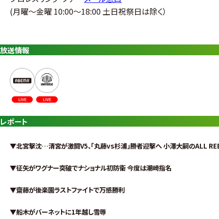
(
月曜〜金曜
10:00
〜
18:00
土日祝祭日は除く）
放送情報
レポート
▼北宮撃沈…清宮が激闘V5、「丸藤vs杉浦」勝者迎撃へ 小澤大嗣のALL REB
▼征矢がワグナー突破でナショナル初防衛 今度は潮崎指名
▼齋藤が後楽園ラストファイトで万感勝利
▼船木がバーネットに1年越し雪辱