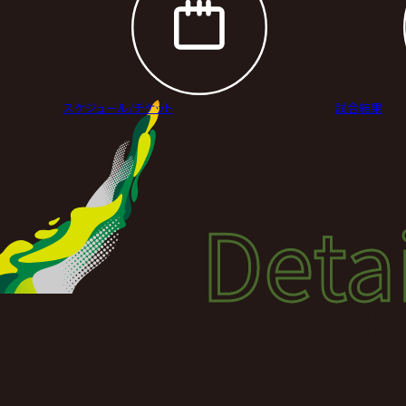
スケジュール/
チケット
試合結果
Deta
Detai
試合
PREMIUM〜AKITOSHI
 LAST KORAKUEN〜