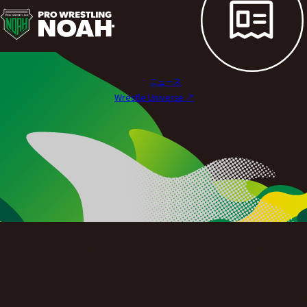
試
合
結
ニュース
果
Wrestle Universe ↗︎
|
プ
ロ
レ
ス
STAR NAVIGATION 
リ
ン
SAITO RIDGE ROAD