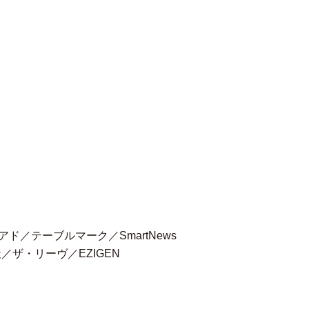
アド／テーブルマーク／
SmartNews
社／ザ・リーヴ／
EZIGEN