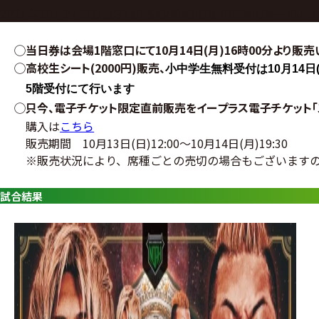
グ・
2024年10月14日（月）STAR NAVIGATION PREMIUM〜Akitoshi
ノ
◯
当日券は会場1階窓口にて10月14日(月)16時00分より販
ア
◯高校生シート(2000円)販売、
小中学生無料受付は10
月14日
公
5階受付にて行います
式
◯只今、
電子チケット限定直前販売をイープラス電子チケット「
購入は
こちら
サ
販売期間 10月13日(日)12:00～10月14日(月)19:30
※販売状況により、席種ごとの
売切の場合もございます
イ
ト
試合結果