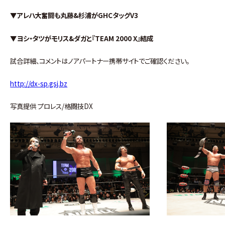
▼アレハ大奮闘も丸藤&杉浦がGHCタッグV3
▼ヨシ・タツがモリス&ダガと『TEAM 2000 X』結成
試合詳細、コメントはノアパートナー携帯サイトでご確認ください。
http://dx-sp.gsj.bz
写真提供 プロレス/格闘技DX