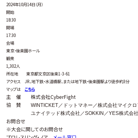
2024年10月14日（月）
開始
18:30
開場
17:30
会場
東京・後楽園ホール
観衆
1,302人
所在地 東京都文京区後楽1-3-61
アクセス JR、地下鉄・水道橋駅、または地下鉄・後楽園駅より徒歩約3分
マップは
こちら
主 催 株式会社
CyberFight
協 賛
WINTICKET
／ドットマネー／株式会社マイクロ
ユナイテッド株式会社／
SOKKIN
／
YES
株式会
お問合せ
※大会に関してのお問合せ
プロレスリング・ノア
メール窓口