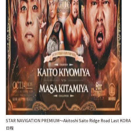
STAR NAVIGATION PREMIUM〜Akitoshi Saito Ridge Road Last KO
日程