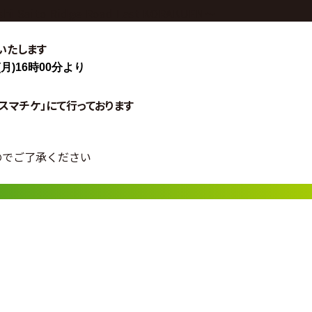
 Saito Ridge Road Last KORAKUEN〜
売いたします
(月)16時00分
より
スマチケ」にて行っております
のでご了承ください