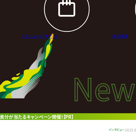
スケジュール/
チケット
試合結果
New
New
ニュ
5食分が当たるキャンペーン開催！【PR】
インタビュー
2025.0