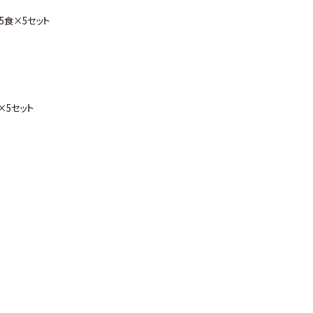
5食×5セット
×5セット