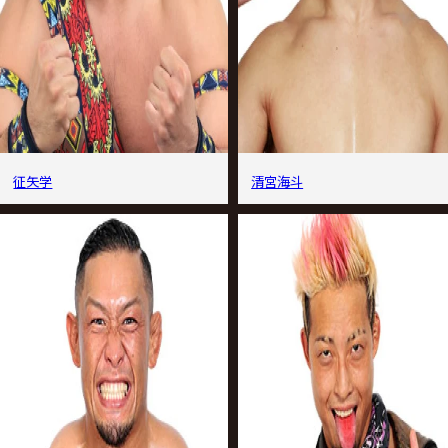
征矢学
清宮海斗