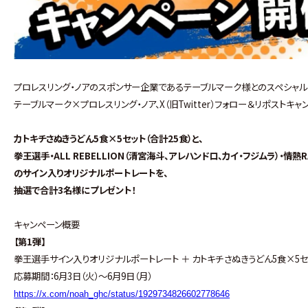
プロレスリング・ノアのスポンサー企業であるテーブルマーク様とのスペシャル
テーブルマーク×プロレスリング・ノア、X（旧Twitter）フォロー＆リポストキ
カトキチさぬきうどん5食×5セット（合計25食）と、
拳王選手・ALL REBELLION（清宮海斗、アレハンドロ、カイ・フジムラ）・情熱R
のサイン入りオリジナルポートレートを、
抽選で合計3名様にプレゼント！
キャンペーン概要
【第1弾】
拳王選手サイン入りオリジナルポートレート ＋ カトキチさぬきうどん5食×5セ
応募期間：6月3日（火）～6月9日（月）
https://x.com/noah_ghc/status/1929734826602778646