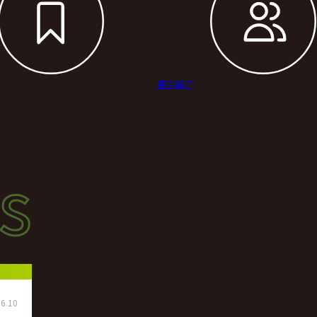
選手紹介
s
s
ース
6.10