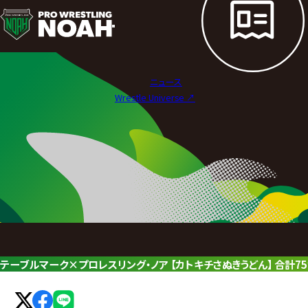
ニ
ュ
ー
ニュース
ス
Wrestle Universe ↗︎
|
プ
ロ
レ
ス
リ
テーブルマーク×プロレスリング・ノア 【カトキチさぬきうどん】 合計7
ン