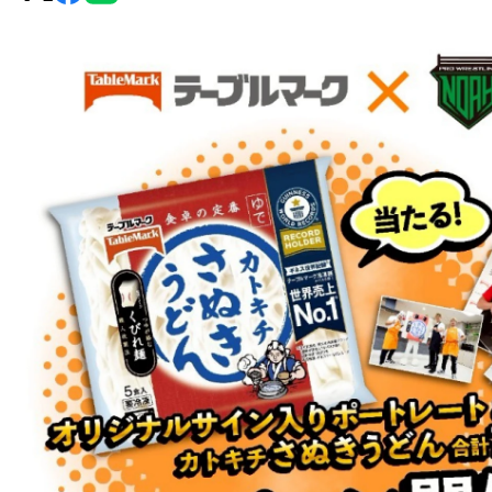
グ・
ノ
ア
公
式
サ
イ
ト