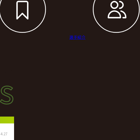
選手紹介
s
s
ース
4.27