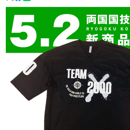
グ・
ノ
ア
公
式
サ
イ
ト