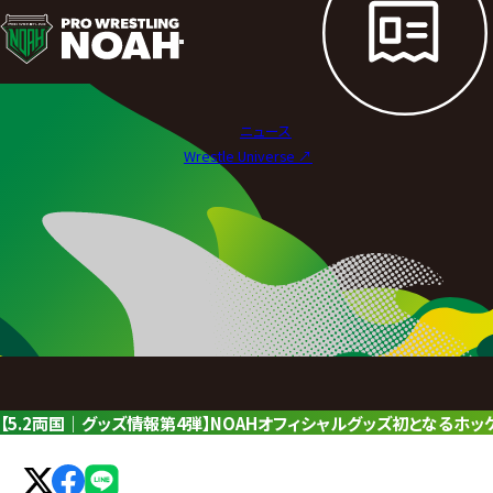
ニ
ュ
ー
ニュース
ス
Wrestle Universe ↗︎
|
プ
ロ
レ
ス
リ
【5.2両国｜グッズ情報第4弾】NOAHオフィシャルグッズ初となるホ
ン