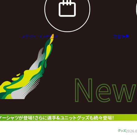
スケジュール/
チケット
試合結果
New
New
ニュ
ッケーシャツが登場！さらに選手&ユニットグッズも続々登場！
グッズ
2026.0