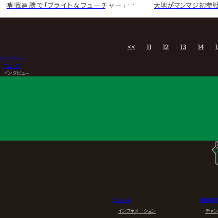
哨戦連勝で「ブライトなフューチャー」公約
大地がマンマジ初参戦
KENTAも「吹き替え口調」で応戦
子”コンビ実現 拳王と猛
<<
11
12
13
14
トップページ
>
ニュース
>
インタビュー
ニュース
選手紹
インフォメーション
チャ