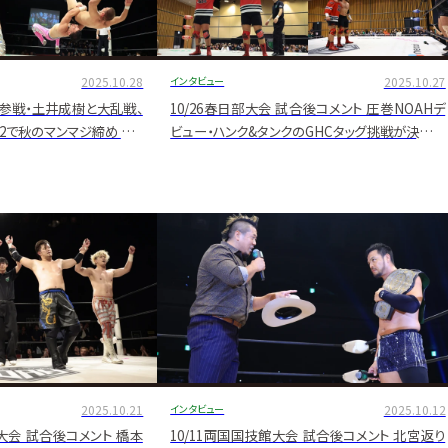
2025.10.28
インタビュー
2025.10.27
IN初参戦・土井成樹と大乱戦、
10/26春日部大会 試合後コメント 圧巻NOAHデ
V2で秋のマンマジ締め タイ
ビュー・ハンク&タンクのGHCタッグ挑戦が決定的
後コメント
に 王者・北宮が「選手会長権限」で11・8後楽園を
指定
2025.10.21
インタビュー
2025.10.12
NG大会 試合後コメント 橋本
10/11両国国技館大会 試合後コメント 北宮返り