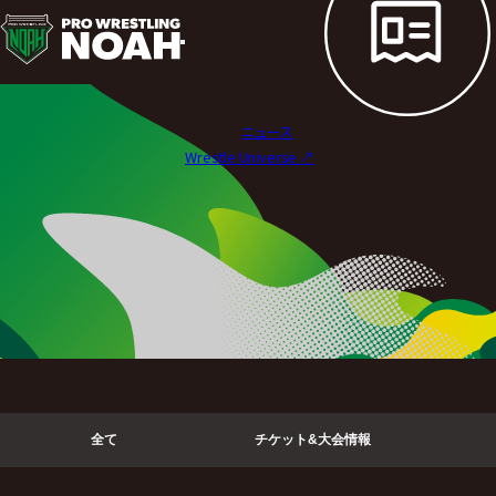
ニ
ュ
ー
ニュース
ス
Wrestle Universe ↗︎
|
プ
ロ
レ
ス
リ
全て
チケット&大会情報
ン