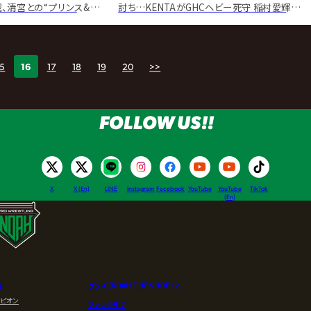
、清宮との“プリンス&王
討ち…KENTAがGHCヘビー死守 稲村愛輝改め
烈“蹴撃”戦
「Yoshiki Inamura」と激突へ
15
16
17
18
19
20
>>
FOLLOW US!!
X
X (En)
LINE
Instagram
Facebook
YouTube
YouTube
TikTok
(En)
介
グッズ (NOAH THE SHOP) ↗︎
ンピオン
ファンクラブ