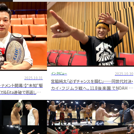
インタビュー
2025.10.30
2025.10.31
宮脇純太「必ずチャンスを掴む」──同世代対決・
トーナメント開幕！】“未知"駆
カイ・フジムラ戦へ。11.8後楽園でNOAH Jr.
&Eita連破で恩返しVの
GRAND PRIX開幕！【独占インタビュー】
へ小田嶋大樹インタビュー