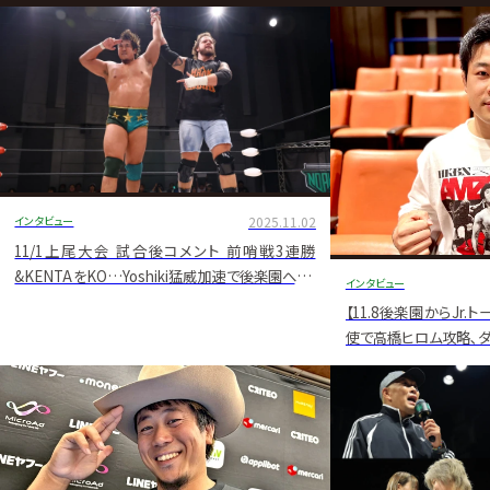
グ・
ノ
ア
公
式
サ
インタビュー
2025.11.02
イ
11/1上尾大会 試合後コメント 前哨戦3連勝
&KENTAをKO…Yoshiki猛威加速で後楽園へ「ミ
インタビュー
ト
ーはキャン・ノット・ストップ自分自身です!」
【11.8後楽園からJr.
使で高橋ヒロム攻略､ダガ
青写真も ジュニアGP