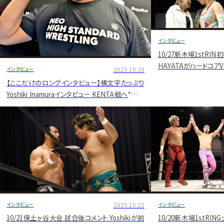
インタビュー
10/27新木場1stR
HAYATAがハードコア
インタビュー
2025.10.28
タス迎撃へG大会 試合
【ここだけのロングインタビュー】横文字たっぷり
Yoshiki Inamuraインタビュー KENTA戦へ“感謝
の完全粉砕"宣言 OZAWA､清宮にも言及【11.8
後楽園ホール】
インタビュー
2025.10.22
インタビュー
10/21保土ヶ谷大会 試合後コメント Yoshikiが前
10/20新木場1stRI