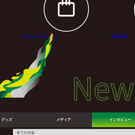
スケジュール/
チケット
試合結果
New
New
ニュ
グッズ
メディア
インタビュー