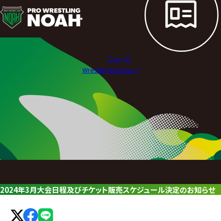
ニ
ュ
ー
ニュース
ス
Wrestle Universe ↗︎
|
プ
ロ
レ
ス
リ
2024年3月大会日程及びチケット販売スケジュール決定のお知らせ
ン