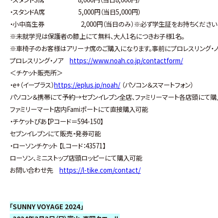
・スタンドA席 5,000円（当日5,000円）
・小中高生券 2,000円（当日のみ）※必ず学生証をお持ちください
※未就学児は保護者の膝上にて無料、大人1名につきお子様1名。
※車椅子のお客様はアリーナ席のご購入になります。事前にプロレスリング・
プロレスリング・ノア
https://www.noah.co.jp/contactform/
＜チケット販売所＞
・e+（イープラス）
https://eplus.jp/noah/
（パソコン＆スマートフォン）
パソコン＆携帯にて予約→セブンイレブン全店、ファミリーマート各店頭にて
ファミリーマート店内Famiポートにて直接購入可能
・チケットぴあ【Pコード＝594-150】
セブンイレブンにて販売・発券可能
・ローソンチケット 【Lコード：43571】
ローソン、ミニストップ店頭ロッピーにて購入可能
お問い合わせ先
https://l-tike.com/contact/
「SUNNY VOYAGE 2024」