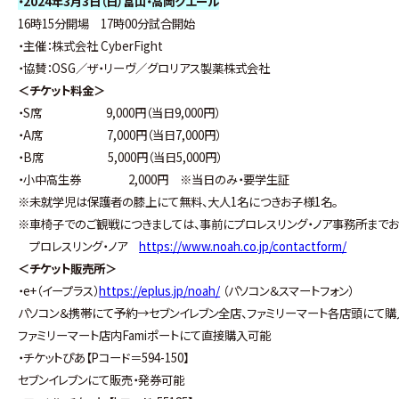
・2024年3月3日（日）富山・高岡クエール
16時15分開場 17時00分試合開始
・主催：株式会社 CyberFight
・協賛：OSG／ザ・リーヴ／グロリアス製薬株式会社
＜チケット料金＞
・S席 9,000円（当日9,000円）
・A席 7,000円（当日7,000円）
・B席 5,000円（当日5,000円）
・小中高生券 2,000円 ※当日のみ・要学生証
※未就学児は保護者の膝上にて無料、大人1名につきお子様1名。
※車椅子でのご観戦につきましては、事前にプロレスリング・ノア事務所までお
プロレスリング・ノア
https://www.noah.co.jp/contactform/
＜チケット販売所＞
・e+（イープラス）
https://eplus.jp/noah/
（パソコン＆スマートフォン）
パソコン＆携帯にて予約→セブンイレブン全店、ファミリーマート各店頭にて
ファミリーマート店内Famiポートにて直接購入可能
・チケットぴあ【Pコード＝594-150】
セブンイレブンにて販売・発券可能