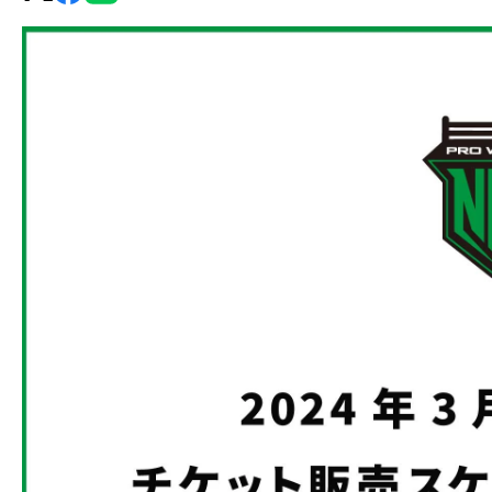
グ・
ノ
ア
公
式
サ
イ
ト