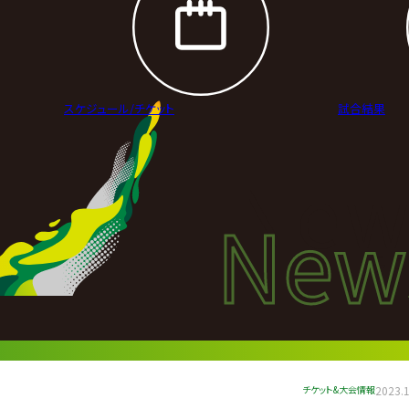
スケジュール/
チケット
試合結果
New
New
ニュ
チケット&大会情報
2023.1