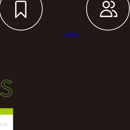
選手紹介
s
s
ース
2.23