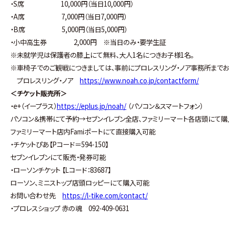
・S席 10,000円（当日10,000円）
・A席 7,000円（当日7,000円）
・B席 5,000円（当日5,000円）
・小中高生券 2,000円 ※当日のみ・要学生証
※未就学児は保護者の膝上にて無料、大人1名につきお子様1名。
※車椅子でのご観戦につきましては、事前にプロレスリング・ノア事務所までお
プロレスリング・ノア
https://www.noah.co.jp/contactform/
＜チケット販売所＞
・e+（イープラス）
https://eplus.jp/noah/
（パソコン＆スマートフォン）
パソコン＆携帯にて予約→セブンイレブン全店、ファミリーマート各店頭にて
ファミリーマート店内Famiポートにて直接購入可能
・チケットぴあ【Pコード＝594-150】
セブンイレブンにて販売・発券可能
・ローソンチケット 【Lコード：83687】
ローソン、ミニストップ店頭ロッピーにて購入可能
お問い合わせ先
https://l-tike.com/contact/
・プロレスショップ 赤の魂 092-409-0631