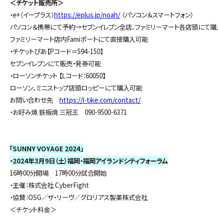
＜チケット販売所＞
・e+（イープラス）
https://eplus.jp/noah/
（パソコン＆スマートフォン）
パソコン＆携帯にて予約→セブンイレブン全店、ファミリーマート各店頭にて
ファミリーマート店内Famiポートにて直接購入可能
・チケットぴあ【Pコード＝594-150】
セブンイレブンにて販売・発券可能
・ローソンチケット 【Lコード：60050】
ローソン、ミニストップ店頭ロッピーにて購入可能
お問い合わせ先
https://l-tike.com/contact/
・お好み焼 鉄板焼 三冠王 090-9500-6371
「SUNNY VOYAGE 2024」
・2024年3月9日（土）福岡・福岡アイランドシティフォーラム
16時00分開場 17時00分試合開始
・主催：株式会社 CyberFight
・協賛：OSG／ザ・リーヴ／グロリアス製薬株式会社
＜チケット料金＞