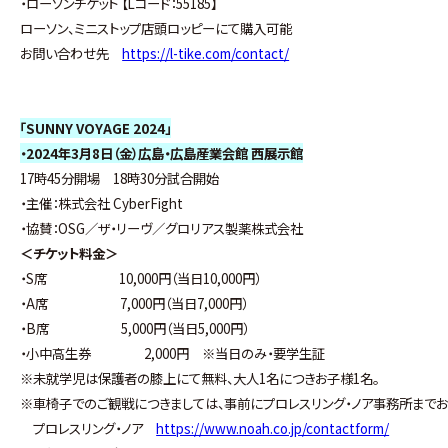
・ローソンチケット 【Lコード：55185】
ローソン、ミニストップ店頭ロッピーにて購入可能
お問い合わせ先
https://l-tike.com/contact/
「SUNNY VOYAGE 2024」
・2024年3月8日（金）広島・広島産業会館 西展示館
17時45分開場 18時30分試合開始
・主催：株式会社 CyberFight
・協賛：OSG／ザ・リーヴ／グロリアス製薬株式会社
＜チケット料金＞
・S席 10,000円（当日10,000円）
・A席 7,000円（当日7,000円）
・B席 5,000円（当日5,000円）
・小中高生券 2,000円 ※当日のみ・要学生証
※未就学児は保護者の膝上にて無料、大人1名につきお子様1名。
※車椅子でのご観戦につきましては、事前にプロレスリング・ノア事務所までお
プロレスリング・ノア
https://www.noah.co.jp/contactform/