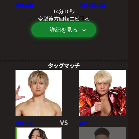
丸藤正道
佐々木憂流迦
14分10秒
変型後方回転エビ固め
詳細を見る
タッグマッチ
VS
清宮海斗
拳王