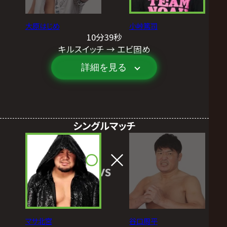
大原はじめ
小峠篤司
10分39秒
キルスイッチ → エビ固め
詳細を見る
シングルマッチ
VS
マサ北宮
谷口周平