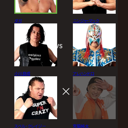
ダガ
ニンジャ・マック
VS
小川良成
アレハンドロ
スペル・クレイジー
宮脇純太