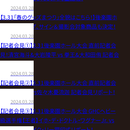
2024.03.28
【3.31「春のグッズまつり」全貌はこちら！】後楽園ホ
ール場内マップ、サイン＆撮影会対象商品も決定！
2024.03.28
【記者会見①】3.31後楽園ホール大会 直前記者会
見！清宮海斗&大岩陵平 vs 拳王&大和田侑 記者会
見リポート！
2024.03.28
【記者会見②】3.31後楽園ホール大会 直前記者会
見！丸藤正道 vs佐々木憂流迦 記者会見リポート！
2024.03.28
【記者会見③】3.31後楽園ホール大会 GHCヘビー
級選手権【王者】イホ・デ・ドクトル・ワグナーJr. vs
【挑戦者】ジェイク・リー調印式リポート！