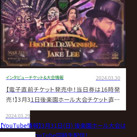
インタビュー
チケット&大会情報
2024.03.30
【電子直前チケット発売中！当日券は16時発
売！】3月31日後楽園ホール大会チケット直前
情報
2024.03.29
【YouTube情報】3月31日(日) 後楽園ホール大会は
第3試合までYouTube同時生配信！