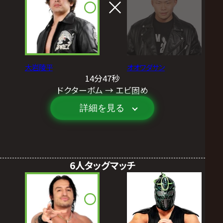
大岩陵平
オオワダサン
14分47秒
ドクターボム → エビ固め
詳細を見る
6人タッグマッチ