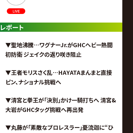
レポート
▼聖地沸騰…ワグナーJr.がGHCヘビー熱闘
初防衛 ジェイクの返り咲き阻止
▼王者モリスさく乱…HAYATAまんまと直接
ピン、ナショナル挑戦へ
▼清宮と拳王が「決別」かけ一騎打ちへ 清宮&
大岩がGHCタッグ挑戦へ再出発
▼丸藤が「素敵なプロレスラー」憂流迦に“ひ