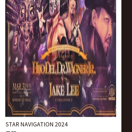
ス
リ
ン
グ・
ノ
ア
公
式
STAR NAVIGATION 2024