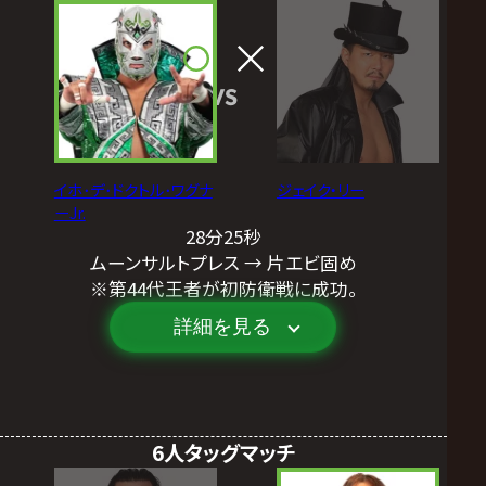
VS
イホ･デ･ドクトル･ワグナ
ジェイク・リー
ーJr.
28分25秒
ムーンサルトプレス → 片エビ固め
※第44代王者が初防衛戦に成功。
詳細を見る
6人タッグマッチ