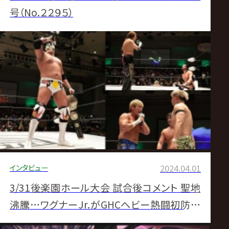
号（No.２２９５）
インタビュー
2024.04.01
3/31後楽園ホール大会 試合後コメント 聖地
沸騰…ワグナーJr.がGHCヘビー熱闘初防衛
ジェイクの返り咲き阻止