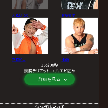
大原はじめ
齋藤彰俊
宮脇純太
Hi69
16分08秒
豪腕ラリアット → 片エビ固め
詳細を見る
シングルマッチ