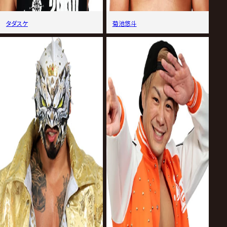
タダスケ
菊池悠斗