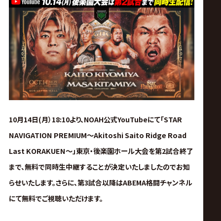
ス
リ
ン
グ・
ノ
STAR
10月14日(月）18:10より、NOAH公式YouTubeにて「
NAVIGATION PREMIUM〜Akitoshi Saito Ridge Road
ア
Last KORAKUEN〜
東京・後楽園ホール大会を
」
第2試合終了
公
まで、無料で同時生中継することが決定いたしましたのでお知
らせいたします。さらに、第3試合以降はABEMA格闘チャンネル
式
にて無料でご視聴いただけます。