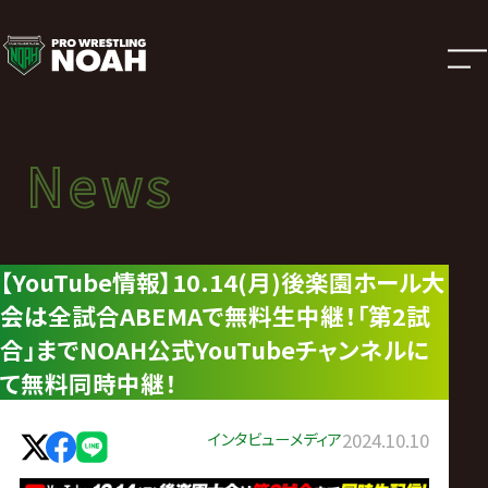
ニ
ュ
ー
News
News
ス
ニュース
|
【YouTube情報】10.14(月)後楽園ホール大
会は全試合ABEMAで無料生中継！「第2試
プ
合」までNOAH公式YouTubeチャンネルに
ロ
て無料同時中継！
レ
インタビュー
メディア
2024.10.10