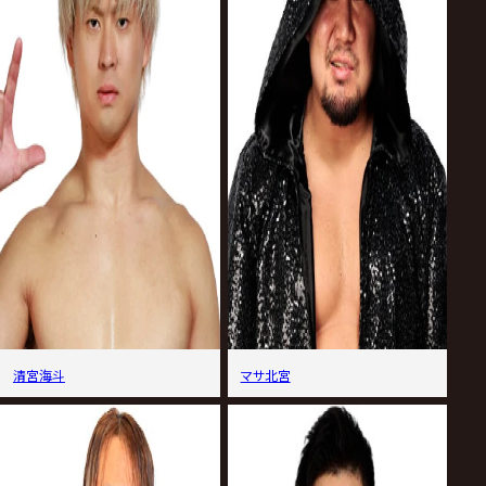
清宮海斗
マサ北宮