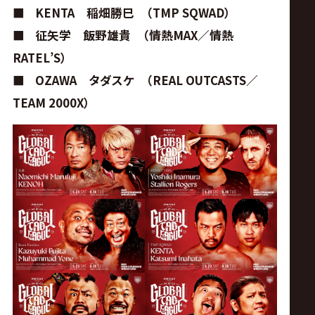
■
KENTA 稲畑勝巳 （TMP SQWAD）
■
征矢学 飯野雄貴 （情熱MAX／情熱
RATEL’S）
■
OZAWA タダスケ （REAL OUTCASTS／
TEAM 2000X）