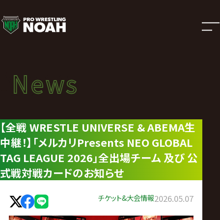
ニ
ュ
ー
News
News
ス
ニュース
|
【全戦 WRESTLE UNIVERSE & ABEMA生
中継！】「メルカリPresents NEO GLOBAL
プ
TAG LEAGUE 2026」全出場チーム 及び 公
ロ
式戦対戦カードのお知らせ
レ
チケット&大会情報
2026.05.07