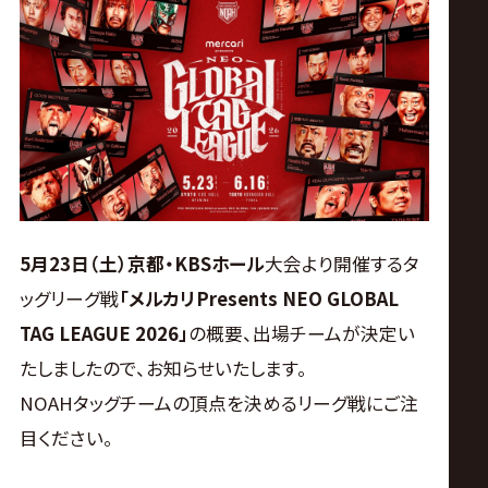
ス
リ
ン
グ・
ノ
5月23日（土）京都・KBSホール
大会より開催するタ
ッグリーグ戦
「メルカリPresents NEO GLOBAL
ア
TAG LEAGUE 2026」
の概要、出場チームが決定い
公
たしましたので、お知らせいたします。
NOAHタッグチームの頂点を決めるリーグ戦にご注
式
目ください。