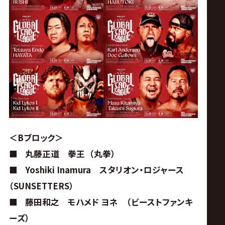
＜Bブロック＞
■
丸藤正道 拳王
（丸拳）
■
Yoshiki Inamura スタリオン・ロジャース
（SUNSETTERS）
■
藤田和之 モハメド ヨネ （ビーストファンキ
ーズ）