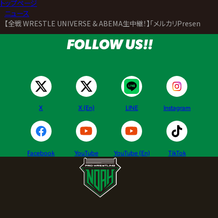
トップページ
>
ニュース
>
【全戦 WRESTLE UNIVERSE & ABEMA生中継！】「メルカリPresent
FOLLOW US!!
X
X (En)
LINE
Instagram
Facebook
YouTube
YouTube (En)
TikTok