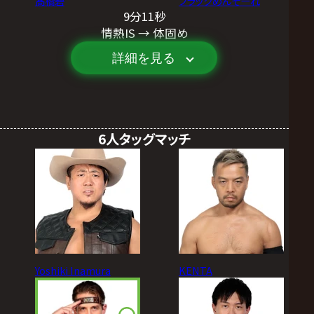
髙橋碧
ブラックめんそーれ
9分11秒
情熱IS → 体固め
詳細を見る
6人タッグマッチ
Yoshiki Inamura
KENTA