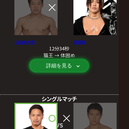
小田嶋大樹
政岡純
12分34秒
猫王 → 体固め
詳細を見る
シングルマッチ
VS