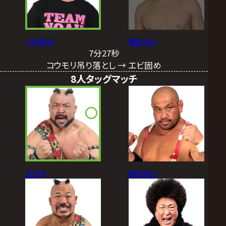
小峠篤司
鶴屋浩斗
7分27秒
コウモリ吊り落とし → エビ固め
8人タッグマッチ
征矢学
藤田和之