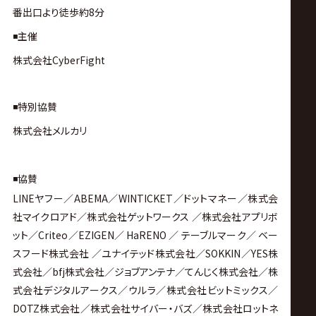
番出口より徒歩約8分
◾️主催
株式会社CyberFight
◾️特別協賛
株式会社メルカリ
◾️協賛
LINE
ヤフー
／
ABEMA
／
WINTICKET
／ドットマネー／株式会
社マイクロアド／株式会社ゲットワークス ／株式会社アプリボ
ット／
Criteo
／
EZIGEN
／
HaRENO
／ テーブルマーク／ ベー
スフード株式会社 ／ユナイテッド株式会社／
SOKKIN
／
YES
株
式会社／
bfj
株式会社／ジョブアンテナ／てんじく株式会社／株
式会社デジタルアークス／ウルラ／株式会社ビットミックス／
DOTZ
株式会社／
株式会社サイバー・バズ／株式会社ロットネ