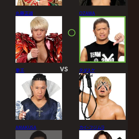
丸藤正道
OZAWA
VS
拳王
タダスケ
AMAKUSA
カイ・フジムラ