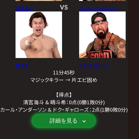
VS
清宮海斗
カール・アンダーソン
晴斗希
ドク・ギャローズ
11分45秒
マジックキラー → 片エビ固め
【得点】
清宮海斗 & 晴斗希：0点(0勝1敗0分)
カール・アンダーソン & ドク・ギャローズ：2点(1勝0敗0分)
詳細を見る