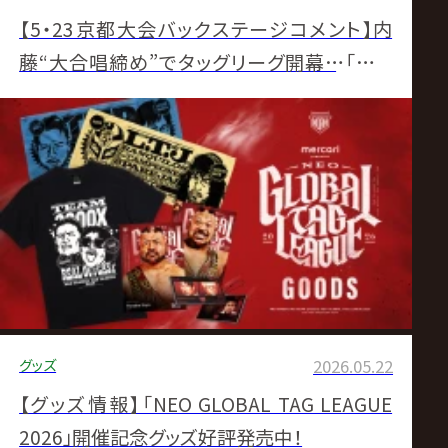
【5・23京都大会バックステージコメント】内
藤“大合唱締め”でタッグリーグ開幕…「俺と
BUSHIを目一杯楽しませ、悔しがらせてくれ
よ」▼グッドブラザーズがタッグリーグ完勝発
進 「世界一」強調でGHCタッグ獲り宣言▼ライ
コスジムを熱闘撃破、遠藤&HAYATAがタッグ
リーグ先陣マッチ制す「ちょっくら優勝や」
グッズ
2026.05.22
【グッズ情報】「NEO GLOBAL TAG LEAGUE
2026」開催記念グッズ好評発売中！