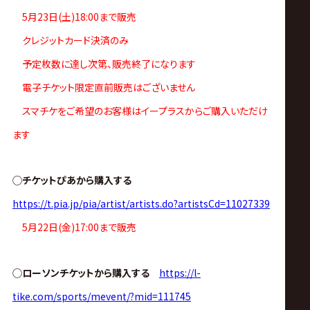
ス
5月23日(土)18:00まで販売
リ
クレジットカード決済のみ
予定枚数に達し次第、販売終了になります
ン
電子チケット限定直前販売はございません
スマチケをご希望のお客様はイープラスからご購入いただけ
グ・
ます
ノ
◯チケットぴあから購入する
ア
https://t.pia.jp/pia/artist/artists.do?artistsCd=11027339
5月22日(金)17:00まで販売
公
式
◯ローソンチケットから購入する
https://l-
tike.com/sports/mevent/?mid=111745