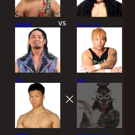
VS
飯野雄貴
モハメド ヨネ
Eita
Hi69