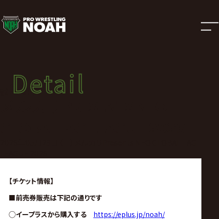
試
合
結
Detail
Detail
果
試合結果
メルカリPRESENTS NEO
|
GLOBAL TAG LEAGUE 2026
プ
2026年05月23日（土）メルカリPresents NEO GLOBAL TAG
LEAGUE 2026
ロ
【チケット情報】
レ
■前売券販売は下記の通りです
◯イープラスから購入する
https://eplus.jp/noah/