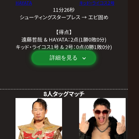
HAYATA
キッド・ライコス2号
11分26秒
シューティングスタープレス → エビ固め
【得点】
遠藤哲哉 & HAYATA：2点(1勝0敗0分)
キッド・ライコス1号 & 2号：0点(0勝1敗0分)
詳細を見る
8人タッグマッチ