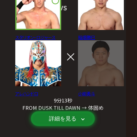
VS
スタリオン・ロジャース
稲畑勝巳
アレハンドロ
小柳勇斗
9分13秒
FROM DUSK TILL DAWN → 体固め
詳細を見る