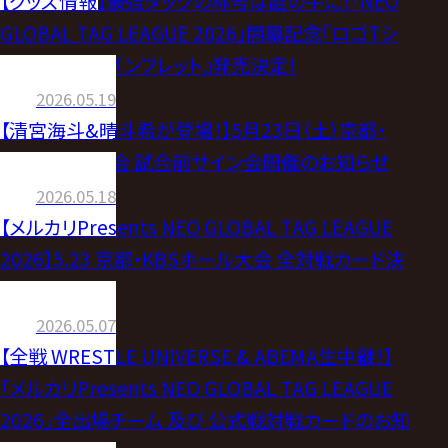
【グッズ情報】最強タッグの称号は誰の手に！「NEO
GLOBAL TAG LEAGUE 2026」開幕記念『ロゴTシ
ャツ』＆『公式パンフレット』発売決定！
2026.05.19
【清宮海斗&晴斗希が登場！】5月23日（土）京都・
KBSホール大会 試合前サイン会開催のお知らせ
2026.05.18
【メルカリPresents NEO GLOBAL TAG LEAGUE
2026】5.23 京都・KBSホール大会 全対戦カード決
定！
2026.05.07
【全戦 WRESTLE UNIVERSE & ABEMA生中継！】
「メルカリPresents NEO GLOBAL TAG LEAGUE
2026」全出場チーム 及び 公式戦対戦カードのお知