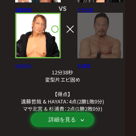
VS
遠藤哲哉
マサ北宮
HAYATA
杉浦貴
12分38秒
変型片エビ固め
【得点】
遠藤哲哉 & HAYATA：4点(2勝1敗0分)
マサ北宮 & 杉浦貴：2点(1勝2敗0分)
詳細を見る