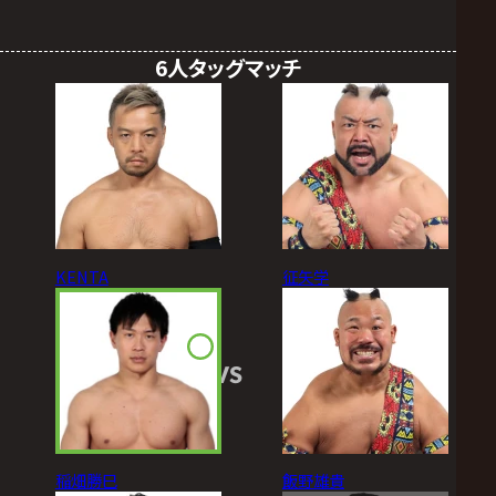
6人タッグマッチ
KENTA
征矢学
VS
稲畑勝巳
飯野雄貴