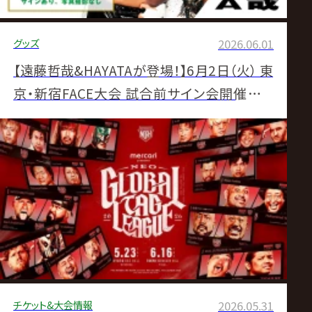
グッズ
2026.06.01
【遠藤哲哉&HAYATAが登場！】6月2日（火） 東
京・新宿FACE大会 試合前サイン会開催のお
知らせ
チケット&大会情報
2026.05.31