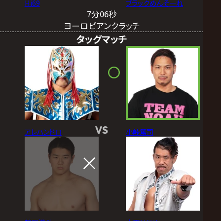
Hi69
ブラックめんそーれ
7分06秒
ヨーロピアンクラッチ
タッグマッチ
VS
アレハンドロ
小峠篤司