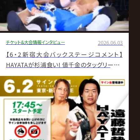
チケット&大会情報
インタビュー
2026.06.03
【6・2新宿大会バックステージコメント】
HAYATAが杉浦食い! 値千金のタッグリーグ2
勝目「階級関係ない、ちょっくら優勝や」▼ライ
コスジムが清宮&晴斗希撃破で会心初白星▼
内藤が“ヒロムが認めた男”小田嶋と初対決
「顔はちゃんと覚えたよ」▼小峠がジュニアタッ
グ前哨戦快勝「俺の強さ、全開に見せてやる」