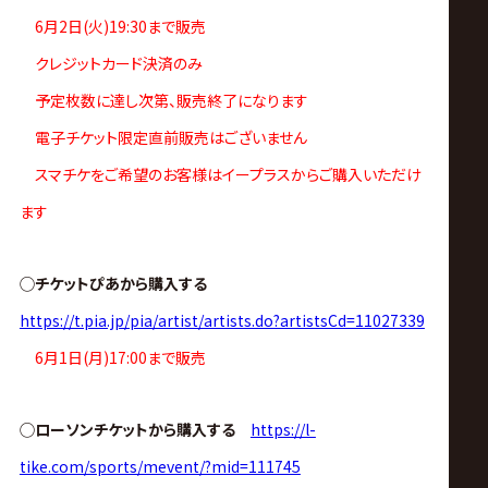
ス
6月2日(火)19:30まで販売
リ
クレジットカード決済のみ
予定枚数に達し次第、販売終了になります
ン
電子チケット限定直前販売はございません
スマチケをご希望のお客様はイープラスからご購入いただけ
グ・
ます
ノ
◯チケットぴあから購入する
ア
https://t.pia.jp/pia/artist/artists.do?artistsCd=11027339
6月1日(月)17:00まで販売
公
式
◯ローソンチケットから購入する
https://l-
tike.com/sports/mevent/?mid=111745