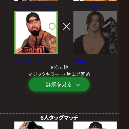
カール・アンダーソン
カイ・フジムラ
ドク・ギャローズ
政岡純
8分51秒
マジックキラー → 片エビ固め
詳細を見る
6人タッグマッチ