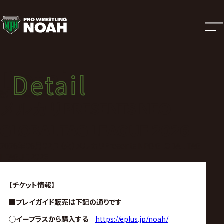
試
合
結
Detail
Detail
果
試合結果
メルカリPRESENTS NEO
|
GLOBAL TAG LEAGUE 2026
プ
2026年06月02日（火）メルカリPresents NEO GLOBAL TAG
LEAGUE 2026
ロ
【チケット情報】
レ
■プレイガイド販売は下記の通りです
◯イープラスから購入する
https://eplus.jp/noah/