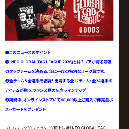
ス
リ
ン
グ・
■このニュースのポイント
❶「NEO GLOBAL TAG LEAGUE 2026」とは？ ノアが誇る最強
ノ
のタッグチームを決める、年に一度の特別なリーグ戦です。
ア
❷全チーム＆全選手を網羅！ 出場する全12チーム・全24選手の
アイテムが揃う、ファン必見の記念ラインナップ。
公
❸期間中、オンラインストアにて¥8,000以上ご購入で非売品ポ
ストカードをプレゼント。
式
プロレスリング・ノアのタッグ頂上決戦「NEO GLOBAL TAG