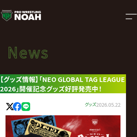
ニ
ュ
ー
News
News
ス
ニュース
|
【グッズ情報】「NEO GLOBAL TAG LEAGUE
2026」開催記念グッズ好評発売中！
プ
ロ
グッズ
2026.05.22
レ