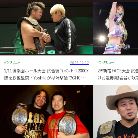
グ・
ノ
ア
公
式
サ
インタビュー
2026.02.12
インタビュー
イ
2/11後楽園ホール大会 試合後コメント T2000X
2/9新宿FACE大会 
勢を鉄檻監禁…Yoshikiが杉浦撃破でGHCヘビ
け式逆毒霧!岩谷が咲夜
ト
ーV4、3・8横浜で拳王と激突へ
「RISING SUN SEAS