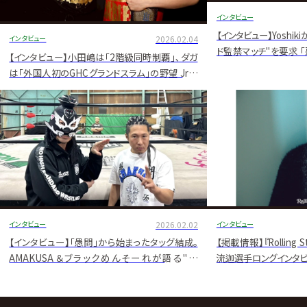
インタビュー
【インタビュー】Yoshik
インタビュー
2026.02.04
ド監禁マッチ"を要求 
【インタビュー】小田嶋は｢2階級同時制覇｣､ダガ
でも1on1でやりたい｣
は｢外国人初のGHCグランドスラム｣の野望 Jr.タ
防衛戦！】
ッグリーグへダガ&小田嶋インタビュー【2.6後楽園
から開幕！】
インタビュー
2026.02.02
インタビュー
【インタビュー】「愚問」から始まったタッグ結成。
【掲載情報】『Rolling 
AMAKUSA＆ブラックめんそーれが語る"情
流迦選手ロングインタ
熱"と“ぱいかじ”――目指すはジュニアタッグリーグ覇
シャーーーッ!!!【2.6後楽園より開幕！】