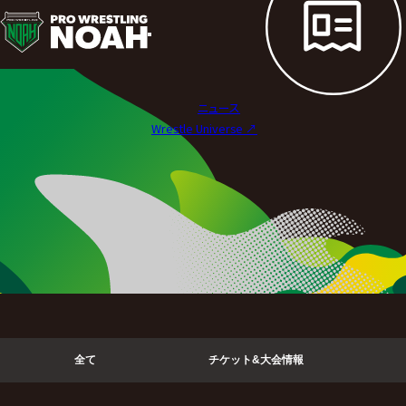
ニ
ュ
ー
ニュース
ス
Wrestle Universe ↗︎
|
プ
ロ
レ
ス
リ
全て
チケット&大会情報
ン