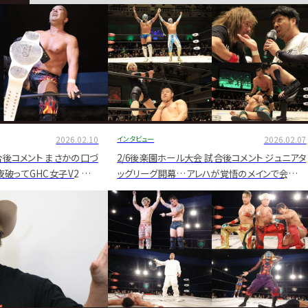
2026.02.10
インタビュー
2026.02.07
試合後コメント まさかの口づ
2/6後楽園ホール大会 試合後コメント ジュニアタ
破ってGHC女子V2 堂々
ッグリーグ開幕…アレハが覚悟のメインで会心の
ON」締め
白星発進 「Vamos!」唱和でV宣言