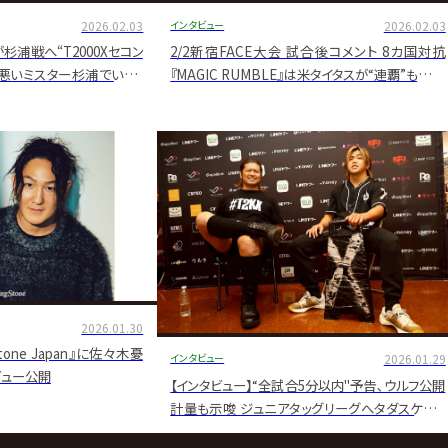
2026.02.03
インタビュー
2026.02.03
iが杉浦戦へ“T2000Xセコン
2/2新宿FACE大会 試合後コメント 8カ国対抗
｢悪いミスター杉浦でいい､
『MAGIC RUMBLE』は米タイタスが“連覇”も…田
【2.11後楽園でGHCヘビー
中将斗がGHCハードコア挑戦表明
2026.01.30
Stone Japan』に佐々木憂
インタビュー
2026.01.29
ビュー公開
【インタビュー】“全試合5分以内"予告､ウルフ公開
計量も示唆 ジュニアタッグリーグへタダスケ&政
岡インタビュー【2/6後楽園より開幕！】