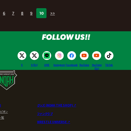
6
7
8
9
10
>>
FOLLOW US!!
X
X (En)
LINE
Instagram
Facebook
YouTube
YouTube
TikTok
(En)
介
グッズ (NOAH THE SHOP) ↗︎
ンピオン
ファンクラブ
一覧
WRESTLE UNIVERSE ↗︎