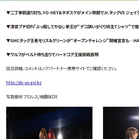
▼二丁拳銃返り討ち、YO-HEY&タダスケがメイン熱闘でJr.タッグV5 ジェ
▼清宮ブチ切れ「ぶっ殺してやる!」 拳王が“デコ狭いがぐり坊主Tシャツ"で
▼GHCタッグ王者モリス&グリーンが“オープンチャレンジ"開催宣言も…HA
▼ウルフがベルト持ち去りでハードコア王座挑戦表明
試合詳細、コメントはノアパートナー携帯サイトでご確認ください。
http://dx-sp.gsj.bz
写真提供 プロレス/格闘技DX