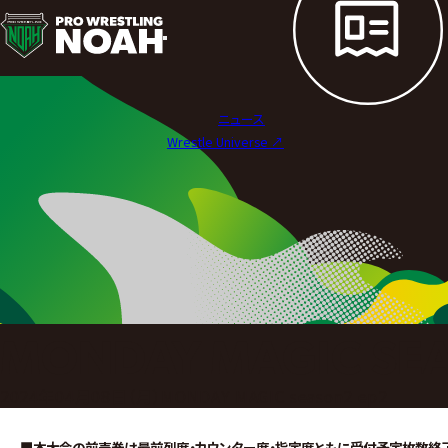
試
合
結
ニュース
果
Wrestle Universe ↗︎
|
プ
ロ
レ
ス
MONDAY MAGIC SEA
リ
2024年04月08日（月）MONDAY MAGIC season2 ep2
ン
■本大会の前売券は最前列席・カウンター席・指定席ともに受付予定枚数終了