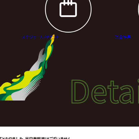
スケジュール/
チケット
試合結果
Deta
Detai
試合
SON2 EP2
となりました。当日券販売はございません。