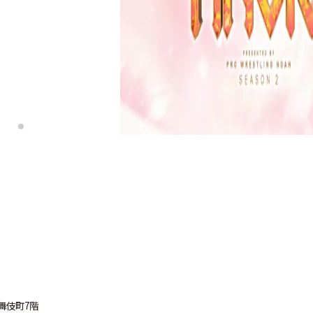
舞伎町7階