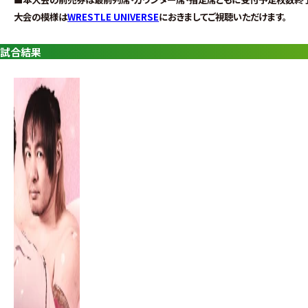
グ・
大会の模様は
WRESTLE UNIVERSE
におきましてご視聴いただけます。
ノ
ア
試合結果
公
式
サ
イ
ト