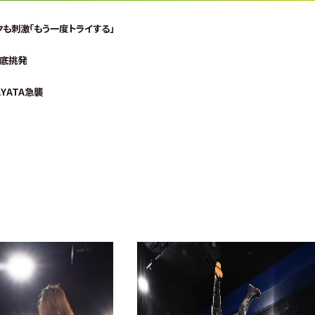
イクも刺激「もう一度トライする」
徹底挑発
YATA急襲