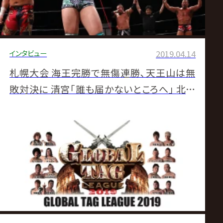
インタビュー
2019.04.14
札幌大会 海王完勝で無傷連勝､天王山は無
敗対決に 清宮｢誰も届かないところへ｣ 北海
道・札幌マルスジム大会試合後コメント