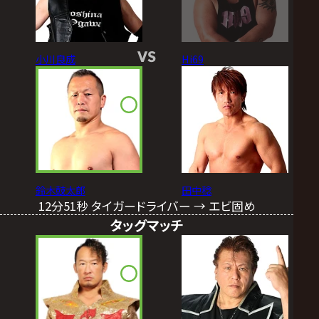
VS
小川良成
Hi69
鈴木鼓太郎
田中稔
12分51秒 タイガードライバー → エビ固め
タッグマッチ