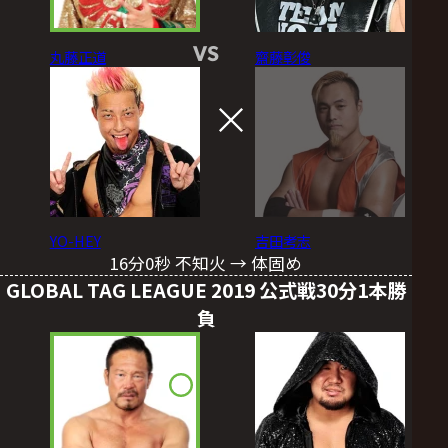
VS
丸藤正道
齋藤彰俊
YO-HEY
吉田考志
16分0秒 不知火 → 体固め
GLOBAL TAG LEAGUE 2019 公式戦30分1本勝
負