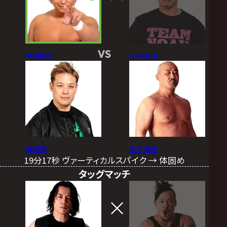
VS
中嶋勝彦
小峠篤司
潮崎豪
長井満也
19分17秒 ヴァーティカルスパイク → 体固め
タッグマッチ