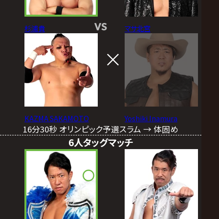
VS
杉浦貴
マサ北宮
KAZMA SAKAMOTO
Yoshiki Inamura
16分30秒 オリンピック予選スラム → 体固め
6人タッグマッチ