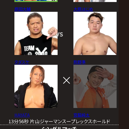
原田大輔
大原はじめ
VS
タダスケ
熊野準
HAYATA
宮脇純太
13分56秒 片山ジャーマンスープレックスホールド