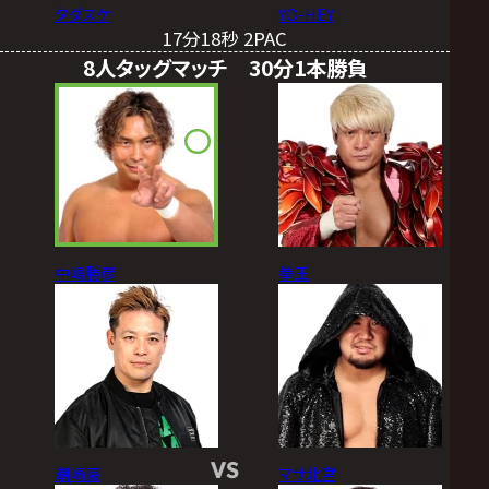
タダスケ
YO-HEY
17分18秒 2PAC
8人タッグマッチ 30分1本勝負
中嶋勝彦
拳王
VS
潮崎豪
マサ北宮