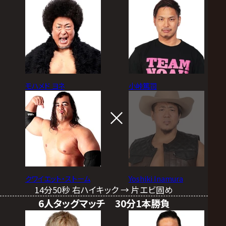
モハメド ヨネ
小峠篤司
クワイエット・ストーム
Yoshiki Inamura
14分50秒 右ハイキック → 片エビ固め
6人タッグマッチ 30分1本勝負