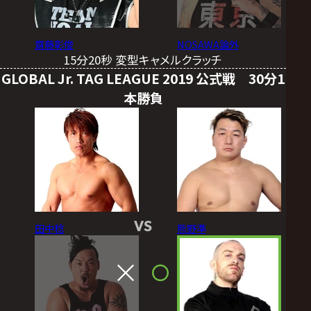
齋藤彰俊
NOSAWA論外
15分20秒 変型キャメルクラッチ
GLOBAL Jr. TAG LEAGUE 2019 公式戦 30分1
本勝負
VS
田中稔
熊野準