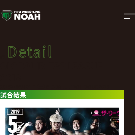
試
合
結
Detail
Detail
果
試合結果
GLOBAL JR. TAG LEAGUE
|
2019
プ
2019年06月01日（土）GLOBAL Jr. TAG LEAGUE 2019
試合結果
ロ
レ