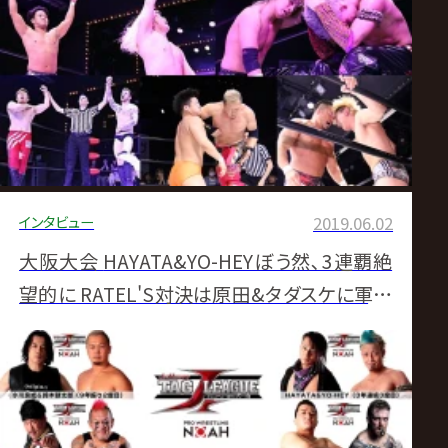
インタビュー
2019.06.02
大阪大会 HAYATA&YO-HEYぼう然､3連覇絶
望的に RATEL'S対決は原田&タダスケに軍配
大阪・世界館大会試合後コメント