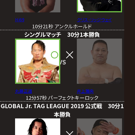
Hi69
クリス･リッジウェイ
10分21秒 アンクルホールド
シングルマッチ 30分1本勝負
VS
丸藤正道
井上雅央
12分57秒 パーフェクトキーロック
GLOBAL Jr. TAG LEAGUE 2019 公式戦 30分1
本勝負