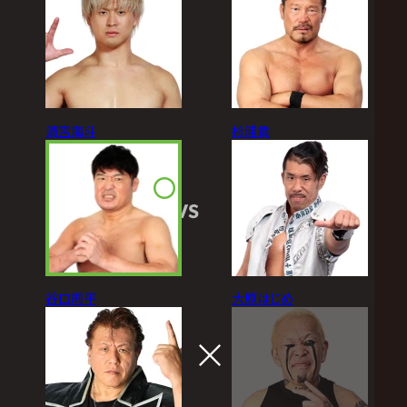
清宮海斗
杉浦貴
VS
谷口周平
大原はじめ