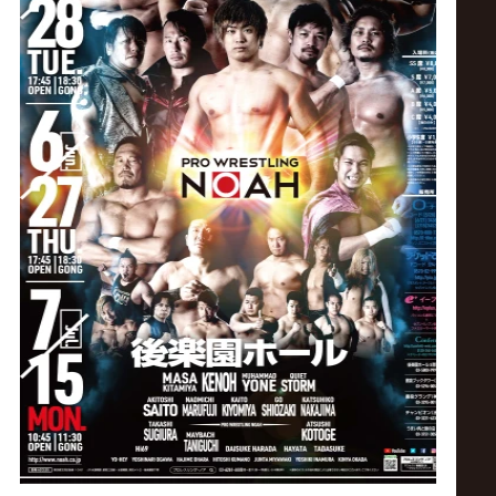
ス
リ
ン
グ・
ノ
ア
公
式