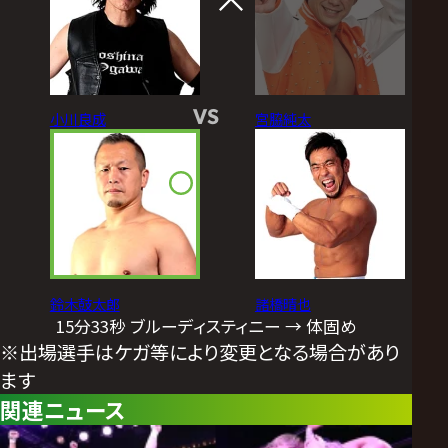
VS
小川良成
宮脇純太
鈴木鼓太郎
諸橋晴也
15分33秒 ブルーディスティニー → 体固め
※出場選手はケガ等により変更となる場合があり
ます
関連ニュース