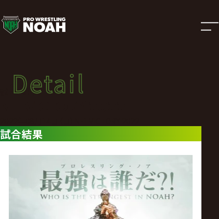
試
合
結
Detail
Detail
果
試合結果
N-1 VICTORY 2022
|
2022年08月14日（日）N-1 VICTORY 2022
試合結果
プ
ロ
レ