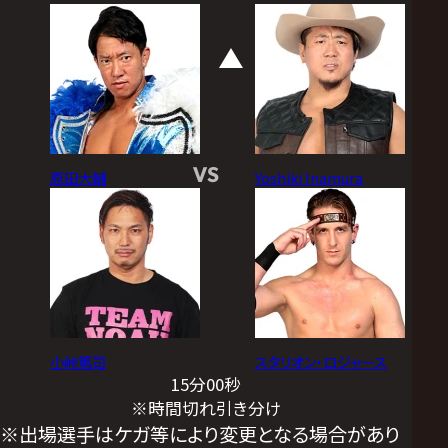
VS
原田大輔
Yoshiki Inamura
小峠篤司
スタリオン・ロジャース
15分00秒
※時間切れ引き分け
※出場選手はケガ等により変更となる場合があり