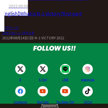
2022.08.09
【English】What is N-1 Victory?first part
トップページ
>
スケジュール・チケット
>
2022年08月14日（日）N-1 VICTORY 2022
FOLLOW US!!
X
X (En)
LINE
Instagram
Facebook
YouTube
YouTube (En)
TikTok