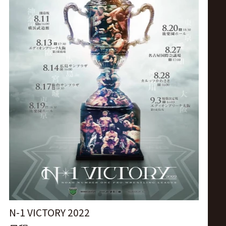
ス
リ
ン
グ・
ノ
ア
公
式
N-1 VICTORY 2022