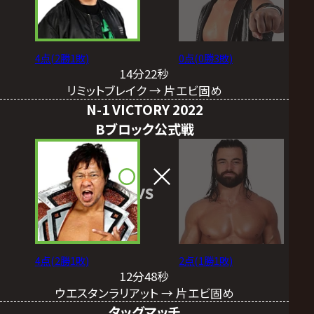
4点(2勝1敗)
0点(0勝3敗)
14分22秒
リミットブレイク → 片エビ固め
N-1 VICTORY 2022
Bブロック公式戦
VS
4点(2勝1敗)
2点(1勝1敗)
12分48秒
ウエスタンラリアット → 片エビ固め
タッグマッチ