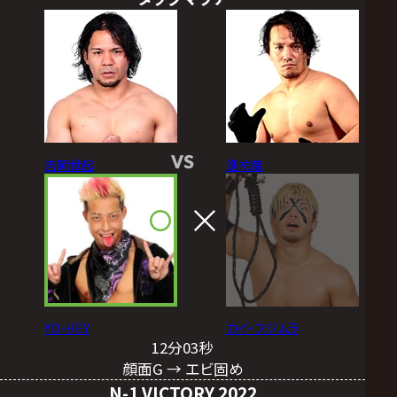
VS
吉岡世起
進祐哉
YO-HEY
カイ・フジムラ
12分03秒
顔面G → エビ固め
N-1 VICTORY 2022