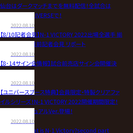
仙台はダークマッチまでを無料配信！全試合は
WRESTLE UNIVERSEで！
2022.08.10
【8/10記者会見】N-1 VICTORY 2022出場全選手 揃
い踏み！開幕直前記者会見 リポート
2022.08.10
【8･14サイン会情報】試合前売店サイン会開催決
定!!
2022.08.10
【ユニバースブース特典】会員限定・特製クリアファ
イルシリーズ！N-1 VICTORY 2022開催期間限定！
全16選手ビジュアルVer.登場！
2022.08.10
【English】What is N-1 Victory?second part