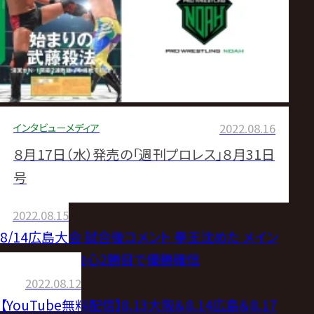
インタビュー
メディア
2022.08.16
８月17日（水）発売の「週刊プロレス」８月31日
号
2022.08.15
8/14広島大会 試合後コメント 拳王沈めた メイン
激勝・田中が会心2勝目で優勝確信
2022.08.12
【YouTube無料配信】8.13大阪＆8.14広島＆8.17