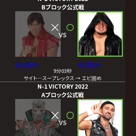
Bブロック公式戦
VS
4点(2勝1敗)
4点(2勝1敗)
9分03秒
サイト―スープレックス → エビ固め
N-1 VICTORY 2022
Aブロック公式戦
VS