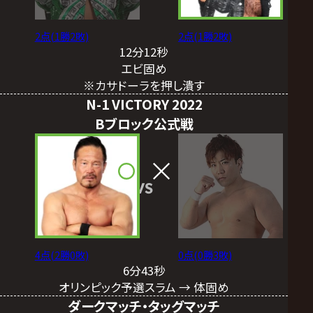
2点(1勝2敗)
2点(1勝2敗)
12分12秒
エビ固め
※カサドーラを押し潰す
N-1 VICTORY 2022
Bブロック公式戦
VS
4点(2勝0敗)
0点(0勝3敗)
6分43秒
オリンピック予選スラム → 体固め
ダークマッチ・タッグマッチ