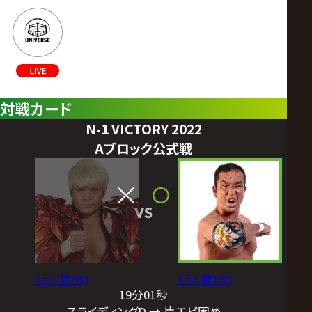
対戦カード
N-1 VICTORY 2022
Aブロック公式戦
VS
4点(2勝1敗)
4点(2勝1敗)
19分01秒
スライディングD → 片エビ固め