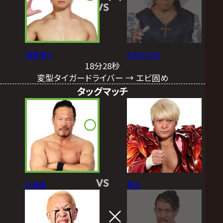
VS
清宮海斗
AMAKUSA
18分28秒
変型タイガードライバー → エビ固め
タッグマッチ
VS
杉浦貴
拳王