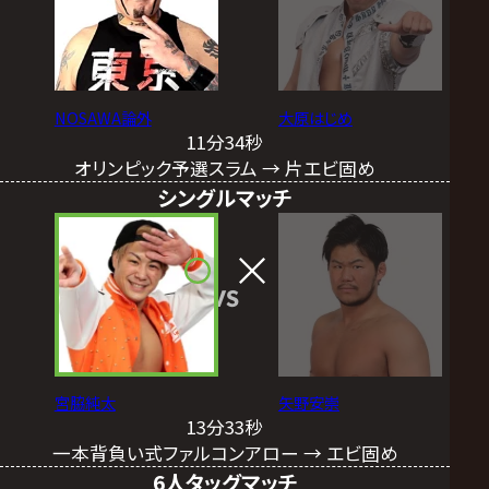
NOSAWA論外
大原はじめ
11分34秒
オリンピック予選スラム → 片エビ固め
シングルマッチ
VS
宮脇純太
矢野安崇
13分33秒
一本背負い式ファルコンアロー → エビ固め
6人タッグマッチ