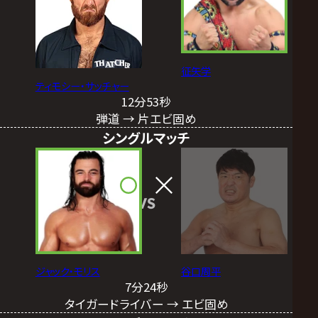
征矢学
ティモシー・サッチャー
12分53秒
弾道 → 片エビ固め
シングルマッチ
VS
ジャック・モリス
谷口周平
7分24秒
タイガードライバー → エビ固め