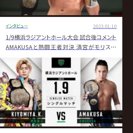
インタビュー
2023.01.10
1/9横浜ラジアントホール大会 試合後コメント
AMAKUSAと熱闘王者対決 清宮がモリス迎
撃、オカダ戦へ決意あらた