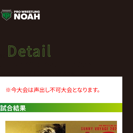
試
合
結
Detail
Detail
果
試合結果
SUNNY VOYAGE 2023
|
2023年01月09日（月）SUNNY VOYAGE 2023
プ
※今大会は声出し不可大会となります。
ロ
試合結果
レ