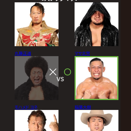
丸藤正道
マサ北宮
VS
モハメド ヨネ
稲葉大樹