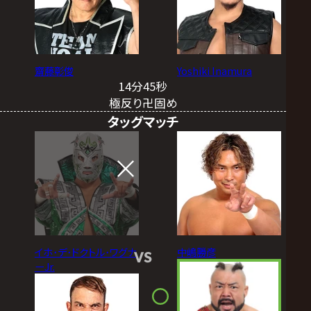
齋藤彰俊
Yoshiki Inamura
14分45秒
極反り卍固め
タッグマッチ
イホ･デ･ドクトル･ワグナ
中嶋勝彦
VS
ーJr.