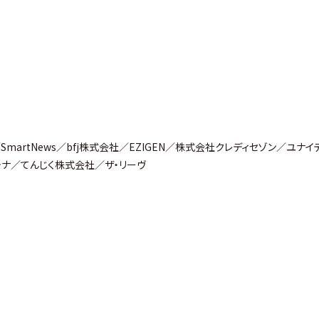
martNews／bfj株式会社／EZIGEN／株式会社クレディセゾン／ユナイ
ンテナ／てんじく株式会社／ザ・リーヴ