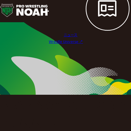
試
合
結
ニュース
果
Wrestle Universe ↗︎
|
プ
ロ
レ
ス
STAR NAVIGATION 
リ
ン
SUMMIT〜