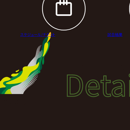
スケジュール/
チケット
試合結果
Deta
Detai
試合
2024〜TRIPLE