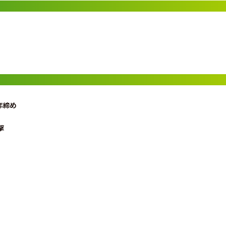
年締め
撃