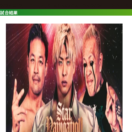
グ・
2024年12月19日（木）STAR NAVIGATION 2024〜TRIPLE S
ノ
試合結果
ア
公
式
サ
イ
ト