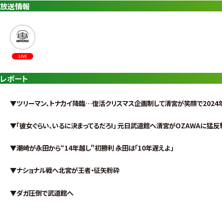
放送情報
レポート
▼ツリーマン、トナカイ降臨…復活クリスマス企画制して清宮が笑顔で2024
▼「彼女ぐらい、いるに決まってるだろ!」 元日武道館へ清宮がOZAWAに猛反
▼潮崎が永田から“14年越し"初勝利 永田は「10年遅えよ」
▼ナショナル戦へ北宮が王者・征矢粉砕
▼ダガ圧倒で武道館へ