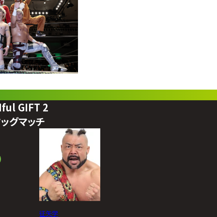
ful GIFT 2
タッグマッチ
征矢学