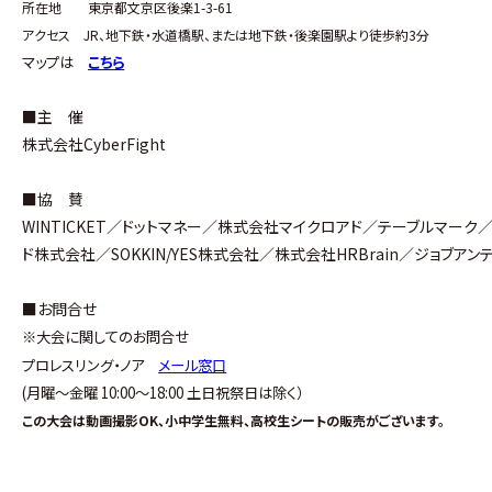
所在地 東京都文京区後楽1-3-61
アクセス JR、地下鉄・水道橋駅、または地下鉄・後楽園駅より徒歩約3分
マップは
こちら
■主 催
株式会社CyberFight
■協 賛
WINTICKET／ドットマネー／株式会社マイクロアド／テーブルマーク／S
ド株式会社／SOKKIN/YES株式会社／株式会社HRBrain／ジョブア
■お問合せ
※大会に関してのお問合せ
プロレスリング・ノア
メール窓口
(
月曜〜金曜
10:00
〜
18:00
土日祝祭日は除く）
この大会は動画撮影OK、小中学生無料、高校生シートの販売がございます。