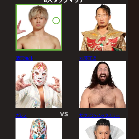
清宮海斗
丸藤正道
VS
ガレノ
サクソン・ハックスリー