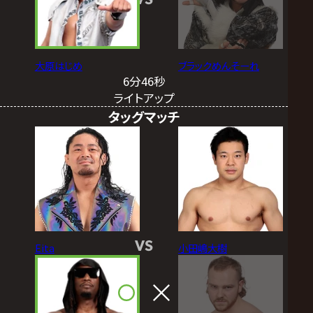
大原はじめ
ブラックめんそーれ
6分46秒
ライトアップ
タッグマッチ
VS
Eita
小田嶋大樹