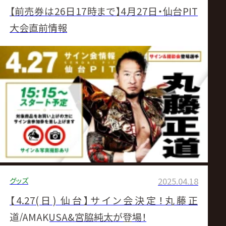
【前売券は26日17時まで】4月27日・仙台PIT
大会直前情報
グッズ
2025.04.18
【4.27(日) 仙台】サイン会決定！丸藤正
道/AMAKUSA&宮脇純太が登場！