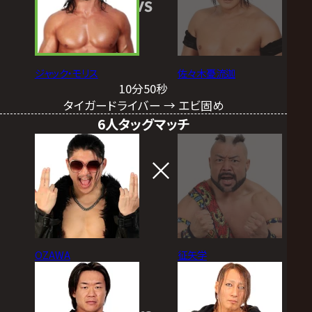
VS
ジャック・モリス
佐々木憂流迦
10分50秒
タイガードライバー → エビ固め
6人タッグマッチ
OZAWA
征矢学