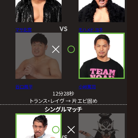
VS
マサ北宮
モハメド ヨネ
谷口周平
小峠篤司
12分28秒
トランス・レイヴ → 片エビ固め
シングルマッチ
VS