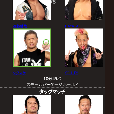
VS
遠藤哲哉
HAYATA
タダスケ
YO-HEY
10分49秒
スモールパッケージホールド
タッグマッチ