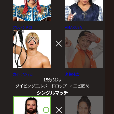
アレハンドロ
AMAKUSA
カイ・フジムラ
宮脇純太
15分31秒
ダイビングエルボードロップ → エビ固め
シングルマッチ