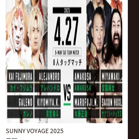
ス
リ
ン
グ・
ノ
ア
公
式
SUNNY VOYAGE 2025