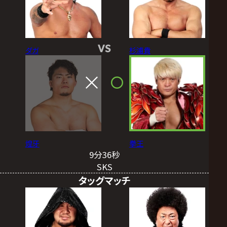
VS
ダガ
杉浦貴
煌牙
拳王
9分36秒
SKS
タッグマッチ