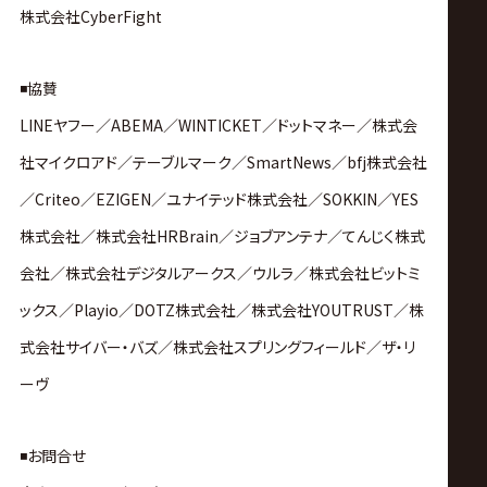
株式会社CyberFight
◾️協賛
LINEヤフー
／
ABEMA
／
WINTICKET／ドットマネー／株式会
社マイクロアド／テーブルマーク／SmartNews／bfj株式会社
／Criteo／EZIGEN／ユナイテッド株式会社／SOKKIN／YES
株式会社／株式会社HRBrain／ジョブアンテナ／てんじく株式
会社／株式会社デジタルアークス／ウルラ／株式会社ビットミ
ックス／Playio／DOTZ株式会社／株式会社YOUTRUST／株
式会社サイバー・バズ／株式会社スプリングフィールド
／
ザ・リ
ーヴ
◾️お問合せ