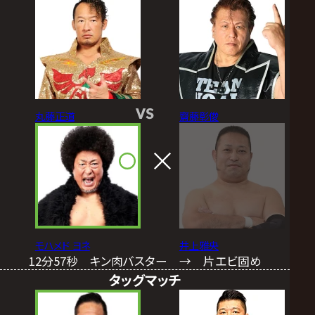
VS
丸藤正道
齋藤彰俊
モハメド ヨネ
井上雅央
12分57秒 キン肉バスター → 片エビ固め
タッグマッチ