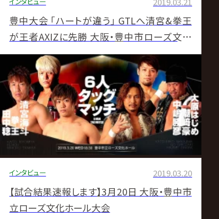
インタビュー
2019.03.21
豊中大会 ｢ハートが違う｣ GTLへ清宮&拳王
が王者AXIZに先勝 大阪・豊中市ローズ文化
ホール大会試合後コメント
インタビュー
2019.03.20
【試合結果速報します】3月20日 大阪・豊中市
立ローズ文化ホール大会