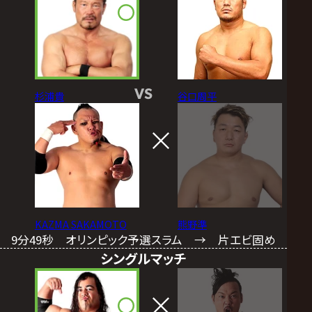
VS
杉浦貴
谷口周平
KAZMA SAKAMOTO
熊野準
9分49秒 オリンピック予選スラム → 片エビ固め
シングルマッチ