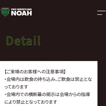
試
合
結
Detail
Detail
果
試合結果
SPRING NAVIG. 2019
|
2019年03月20日（水）Spring Navig. 2019
プ
【ご来場のお客様への注意事項】
・会場内は飲食の持ち込み、ご飲食は禁止とな
ロ
っております
・会場内での横断幕の掲示は会場からの指導
レ
により禁止となっております