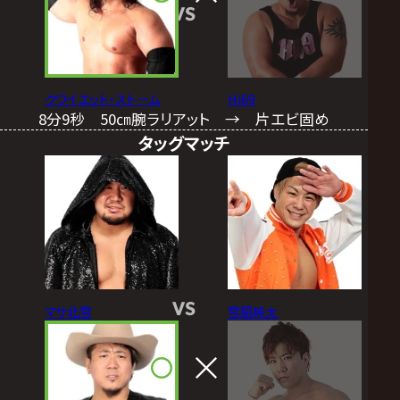
VS
クワイエット・ストーム
Hi69
8分9秒 50㎝腕ラリアット → 片エビ固め
タッグマッチ
VS
マサ北宮
宮脇純太