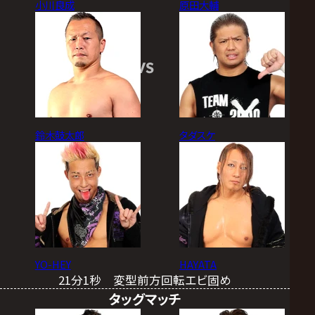
小川良成
原田大輔
VS
鈴木鼓太郎
タダスケ
YO-HEY
HAYATA
21分1秒 変型前方回転エビ固め
タッグマッチ