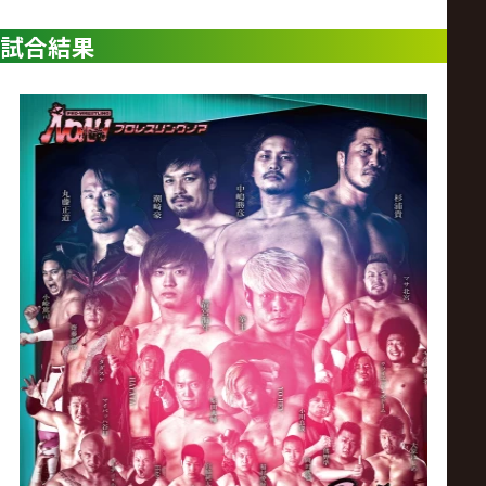
ス
試合結果
リ
ン
グ・
ノ
ア
公
式