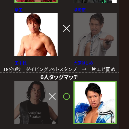
拳王
潮崎豪
田中稔
大原はじめ
18分0秒 ダイビングフットスタンプ → 片エビ固め
6人タッグマッチ