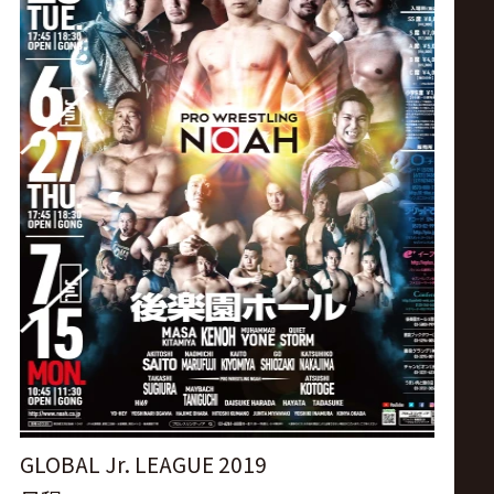
ス
リ
ン
グ・
ノ
ア
公
式
GLOBAL Jr. LEAGUE 2019