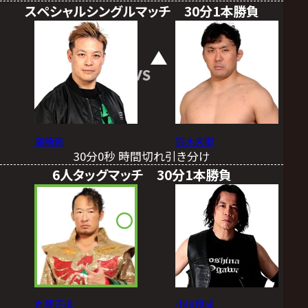
スペシャルシングルマッチ 30分1本勝負
VS
潮崎豪
鈴木秀樹
30分0秒 時間切れ引き分け
6人タッグマッチ 30分1本勝負
丸藤正道
小川良成