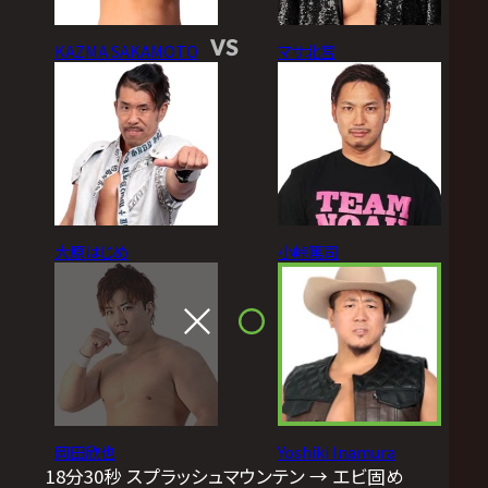
VS
KAZMA SAKAMOTO
マサ北宮
大原はじめ
小峠篤司
岡田欣也
Yoshiki Inamura
18分30秒 スプラッシュマウンテン → エビ固め