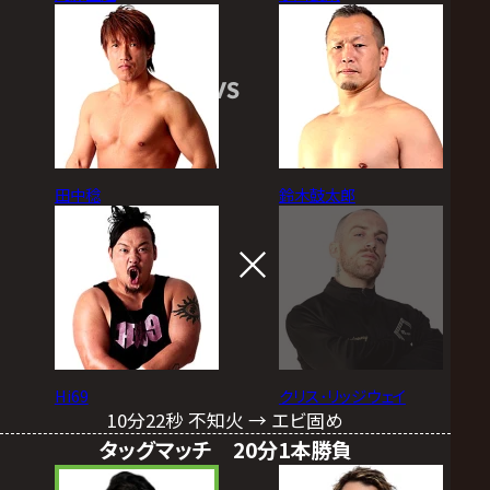
VS
田中稔
鈴木鼓太郎
Hi69
クリス･リッジウェイ
10分22秒 不知火 → エビ固め
タッグマッチ 20分1本勝負