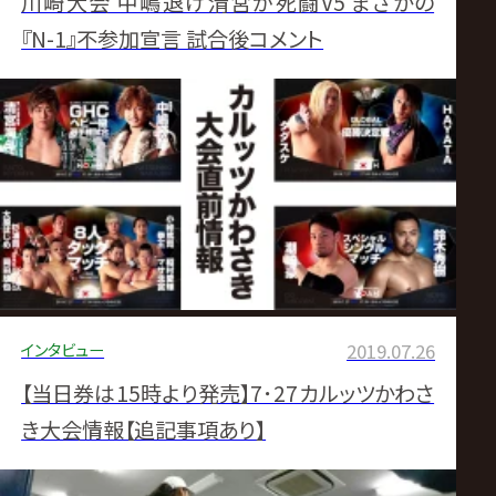
川崎大会 中嶋退け清宮が死闘V5 まさかの
『N-1』不参加宣言 試合後コメント
インタビュー
2019.07.26
【当日券は15時より発売】7･27カルッツかわさ
き大会情報【追記事項あり】