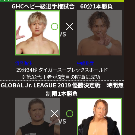
GHCヘビー級選手権試合 60分1本勝負
VS
清宮海斗
中嶋勝彦
29分34秒 タイガースープレックスホールド
※第32代王者が5度目の防衛に成功。
GLOBAL Jr. LEAGUE 2019 優勝決定戦 時間無
制限1本勝負
VS