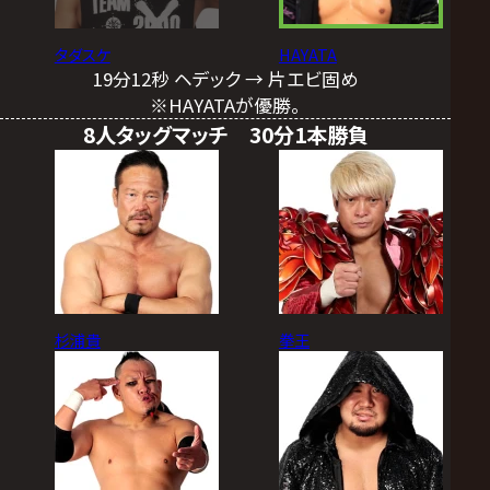
タダスケ
HAYATA
19分12秒 ヘデック → 片エビ固め
※HAYATAが優勝。
8人タッグマッチ 30分1本勝負
杉浦貴
拳王