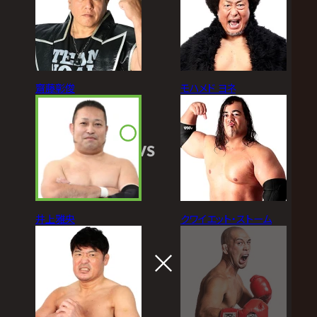
齋藤彰俊
モハメド ヨネ
VS
井上雅央
クワイエット・ストーム