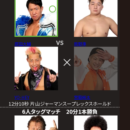
VS
原田大輔
熊野準
YO-HEY
宮脇純太
12分10秒 片山ジャーマンスープレックスホールド
6人タッグマッチ 20分1本勝負