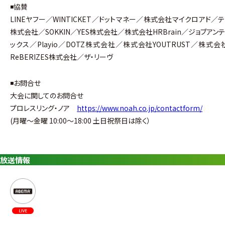
◾️協賛
LINEヤフー／
WINTICKET／ドットマネー／株式会社マイクロアド／テーブ
株式会社／SOKKIN／YES株式会社／株式会社HRBrain／ジョブ
ックス／Playio／DOTZ株式会社／株式会社YOUTRUST／
ReBERIZES株式会社／ザ・リーヴ
◾️お問合せ
大会に関してのお問合せ
プロレスリング・ノア
https://www.noah.co.jp/contactform/
(月曜〜金曜 10:00〜18:00 土日祝祭日は除く）
放送情報