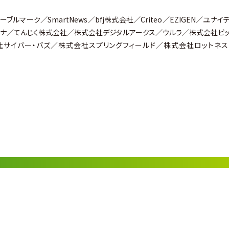
ルマーク／SmartNews／bfj株式会社／Criteo／EZIGEN／ユナイ
アンテナ／てんじく株式会社／株式会社デジタルアークス／ウルラ／株式会社ビ
株式会社サイバー・バズ／株式会社スプリングフィールド／株式会社ロットネス