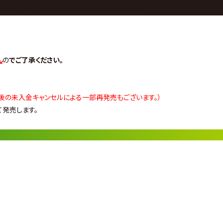
5周年記念大会 NEW DEPARTURE day1
ん
の
でご了承ください。
後の未入金キャンセルによる一部再発売もございます。）
にて発売
します。