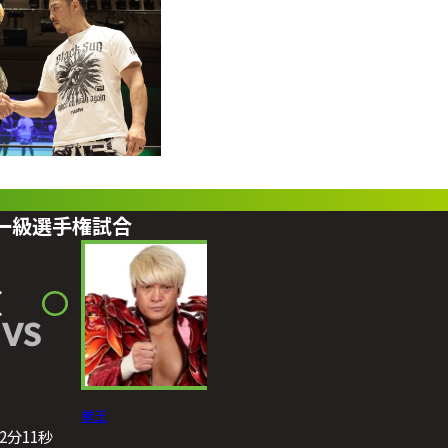
ビー級選手権試合
VS
拳王
22分11秒