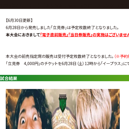
グ・
2025年07月19日（土）ABEMA presentsプロレスリング・ノア2
ノ
ア
【6月30日更新】
6月28日から発売しました「立見券」は予定枚数終了となりました。
公
本大会におきまして
「電子直前販売」
「当日券販売」の実施はございませ
式
サ
本大会の
前売指定席の販売は受付予定枚数終了
となりました。
（※予約
「立見券 4,000円」のチケットを6月28日（土）12時から「イープラス」
イ
ト
試合結果