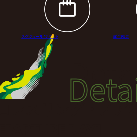
スケジュール/
チケット
試合結果
Deta
Detai
試合
TSプロレスリング・ノア2
ARTURE DAY1