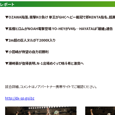
レポート
▼OZAWA陥落、衝撃KO負け 拳王がGHCヘビー戴冠で即KENTA指名、
▼高橋ヒロムがNOAH電撃登場 YO-HEYがV4も…HAYATAは「離婚」通告
▼2m超の巨人ヌルがT2000X入り
▼小田嶋が待望の自力初勝利
▼潮崎豪が復帰表明、N-1出場めぐって晴斗希と激突へ
試合詳細、コメントはノアパートナー携帯サイトでご確認ください。
http://dx-sp.gsj.bz