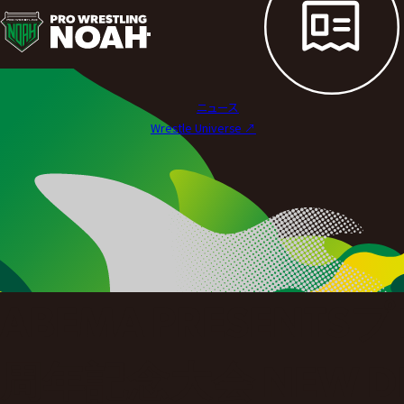
試
合
結
ニュース
果
Wrestle Universe ↗︎
|
プ
ロ
レ
ス
ABEMA PRESEN
リ
ン
周年記念大会 NEW DEP