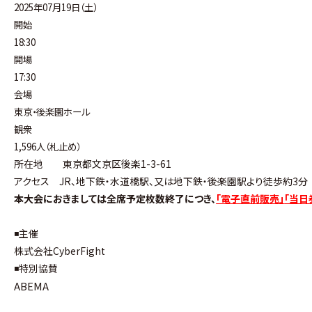
2025年07月19日（土）
開始
18:30
開場
17:30
会場
東京・後楽園ホール
観衆
1,596人（札止め）
所在地
東京都文京区後楽
1-3-61
アクセス
JR
、地下鉄・水道橋駅、又は地下鉄・後楽園駅より徒歩約
3
分
本大会におきましては全席予定枚数終了につき、
「電子直前販売」
「当日
◾️主催
株式会社CyberFight
◾️特別協賛
ABEMA