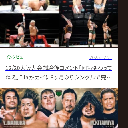
インタビュー
2025.12.21
12/20大阪大会 試合後コメント「何も変わって
ねえ」Eitaがカイに8ヶ月ぶりシングルで完勝
元日3WAY戦へ“眼中なし”宣告