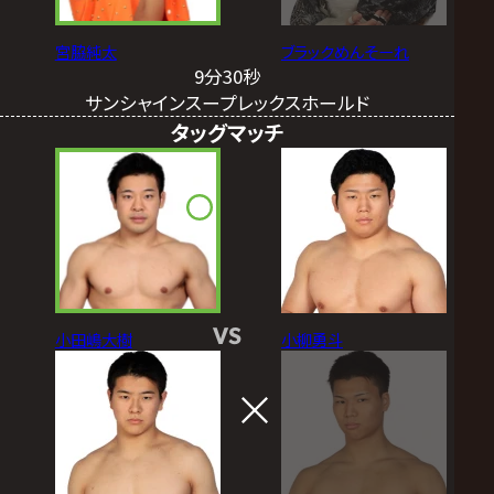
宮脇純太
ブラックめんそーれ
9分30秒
サンシャインスープレックスホールド
タッグマッチ
VS
小田嶋大樹
小柳勇斗