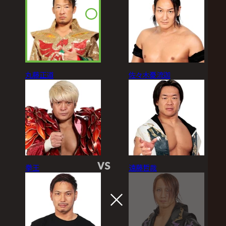
丸藤正道
佐々木憂流迦
VS
拳王
遠藤哲哉