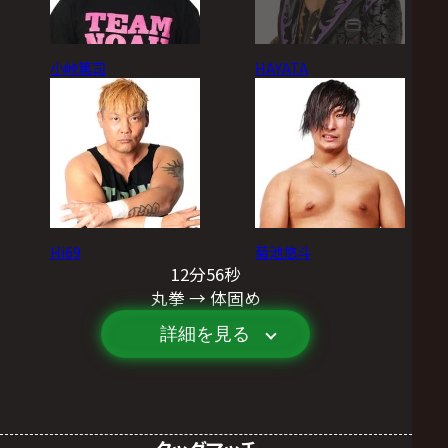
小峠篤司
HAYATA
Hi69
菊池悠斗
12分56秒
丸拳 → 体固め
詳細を見る