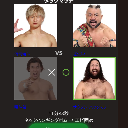
タッグマッチ
VS
清宮海斗
征矢学
晴斗希
サクソン・ハックスリー
11分43秒
ネックハンギングボム → エビ固め