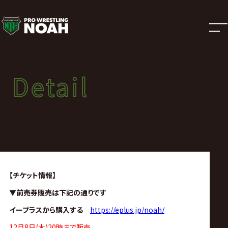
試
合
結
Detail
Detail
果
試合結果
SUNNY VOYAGE 2025 IN
|
OSAKA 176
プ
2025年12月20日（土）SUNNY VOYAGE 2025 in OSAKA 176
ロ
【チケット情報】
▼前売券販売は下記の通りです
レ
イープラスから購入する
https://eplus.jp/noah/
12月8日(木)20時まで販売