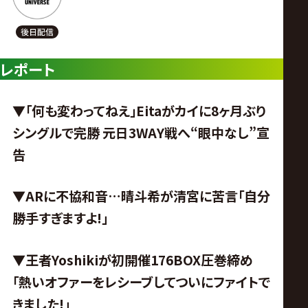
レポート
▼「何も変わってねえ」Eitaがカイに8ヶ月ぶり
シングルで完勝 元日3WAY戦へ“眼中なし”宣
告
▼ARに不協和音…晴斗希が清宮に苦言「自分
勝手すぎますよ!」
▼王者Yoshikiが初開催176BOX圧巻締め
「熱いオファーをレシーブしてついにファイトで
きました!」