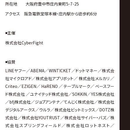
所在地 大阪府豊中市庄内東町5-7-25
アクセス 阪急電鉄宝塚本線・庄内駅から徒歩約6分
◾️主催
株式会社CyberFight
◾️協賛
LINEヤフー／ABEMA／WINTICKET／ドットマネー／株式会
社マイクロアド／株式会社アプリボット／ 株式会社メルカリ ／
Criteo／EZIGEN／ HaRENO ／ テーブルマーク／ ベースフー
ド株式会社 ／ユナイテッド株式会社／SOKKIN／YES株式会社
／bfj株式会社／ジョブアンテナ／てんじく株式会社／株式会社
デジタルアークス／ウルラ／株式会社ビットミックス／DOTZ株
式会社／株式会社YOUTRUST／株式会社サイバー・バズ／株
式会社スプリングフィールド／株式会社ロットネスト／