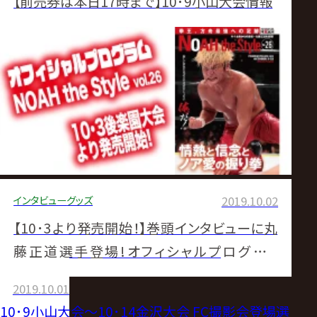
【前売券は本日17時まで】10･9小山大会情報
インタビュー
グッズ
2019.10.02
【10･3より発売開始！】巻頭インタビューに丸
藤正道選手登場!オフィシャルプログラム
『NOAH the Style』Vol.26
2019.10.01
10･9小山大会〜10･14金沢大会 FC撮影会登場選