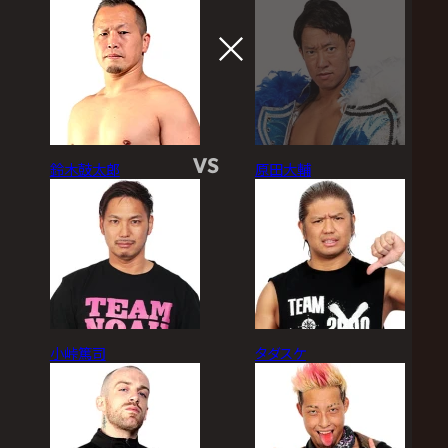
VS
鈴木鼓太郎
原田大輔
小峠篤司
タダスケ