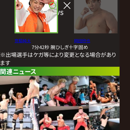
VS
宮脇純太
岡田欣也
7分42秒 腕ひしぎ十字固め
※出場選手はケガ等により変更となる場合があり
ます
関連ニュース