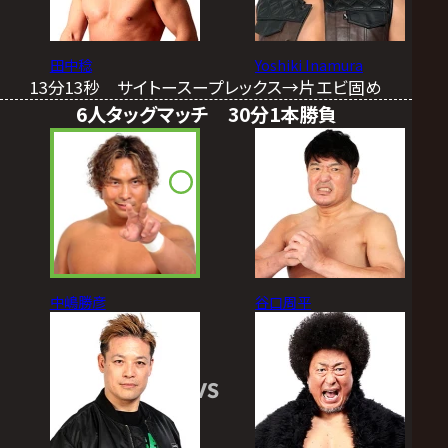
田中稔
Yoshiki Inamura
13分13秒 サイトースープレックス→片エビ固め
6人タッグマッチ 30分1本勝負
中嶋勝彦
谷口周平
VS