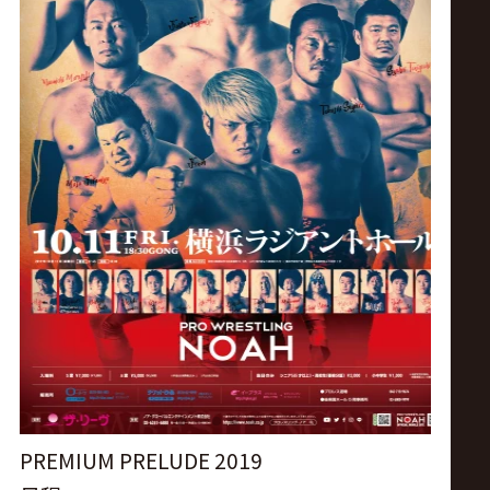
ス
リ
ン
グ・
ノ
ア
公
式
PREMIUM PRELUDE 2019