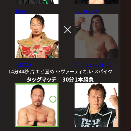
潮崎豪
モハメド ヨネ
丸藤正道
クワイエット・ストーム
14分44秒 片エビ固め ※ヴァーティカル・スパイク
タッグマッチ 30分1本勝負