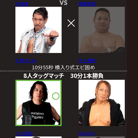
VS
杉浦貴
齋藤彰俊
大原はじめ
井上雅央
10分55秒 横入り式エビ固め
8人タッグマッチ 30分1本勝負
小川良成
HAYATA