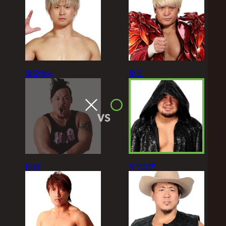
清宮海斗
拳王
VS
Hi69
マサ北宮