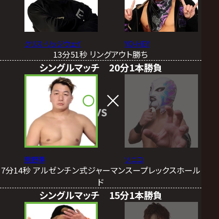
クリス･リッジウェイ
YO-HEY
13分51秒 リングアウト勝ち
シングルマッチ 20分1本勝負
VS
熊野準
ソニコ
7分14秒 アルゼンチン式ジャーマンスープレックスホール
ド
シングルマッチ 15分1本勝負