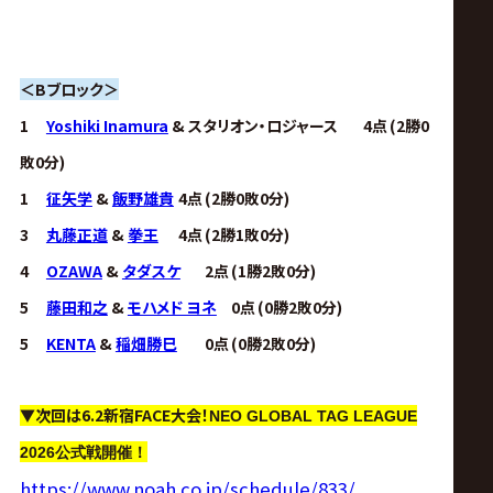
＜Bブロック＞
1
Yoshiki Inamura
& スタリオン・ロジャース
4点
(2勝0
敗0分)
1
征矢学
&
飯野雄貴
4点
(2勝0敗0分)
3
丸藤正道
&
拳王
4点
(2勝1敗0分)
4
OZAWA
&
タダスケ
2点
(1勝2敗0分)
5
藤田和之
&
モハメド ヨネ
0点
(0勝2敗0分)
5
KENTA
&
稲畑勝巳
0点
(0勝2敗0分)
▼次回は6.2新宿FACE大会！
NEO GLOBAL TAG LEAGUE
2026公式戦開催！
https://www.noah.co.jp/schedule/833/