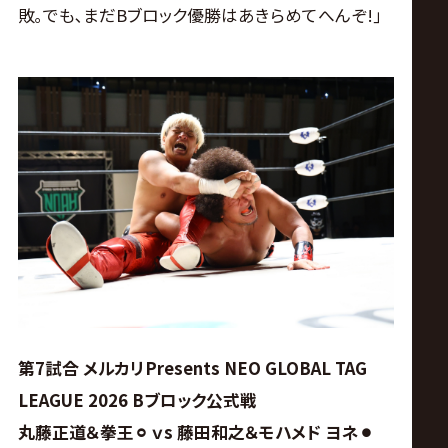
敗｡でも､まだBブロック優勝はあきらめてへんぞ!｣
第7試合 メルカリPresents NEO GLOBAL TAG
LEAGUE 2026 Bブロック公式戦
丸藤正道＆拳王⚪︎ ｖs 藤田和之＆モハメド ヨネ⚫︎