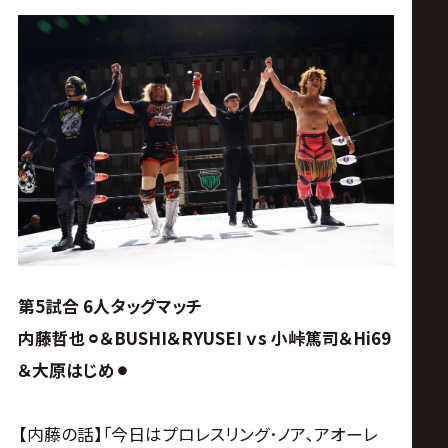
第5試合 6人タッグマッチ
内藤哲也⚪︎＆BUSHI＆RYUSEI ｖs 小峠篤司＆Hi69
＆大原はじめ⚫︎
【内藤の話】｢今日はプロレスリング･ノア､アオーレ