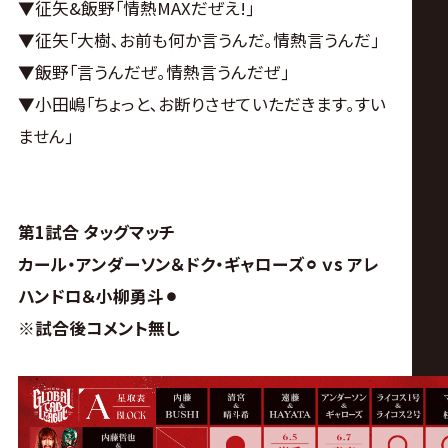
▼征矢&飯野｢情熱MAXだぜえ!｣
▼征矢｢大樹､お前も何か言うんだ｡情熱言うんだ｣
▼飯野｢言うんだぜ｡情熱言うんだぜ｣
▼小田嶋｢ちょっと､お断りさせていただきます｡すい
ません｣
第1試合 タッグマッチ
カール・アンダーソン＆ドク・ギャローズ
⚪︎
ｖs アレ
ハンドロ＆小柳勇斗
⚫︎
※試合後コメント無し