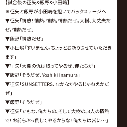
【試合後の征矢&飯野&小田嶋】
※征矢と飯野が小田嶋を担いでバックステージへ
▼征矢｢情熱! 情熱､情熱｡情熱だぜ｡大樹､大丈夫だ
ぜ｡情熱だぜ｣
▼飯野｢情熱だぜ｣
▼小田嶋｢すいません｡ちょっとお断りさせていただき
ます｣
▼征矢｢大樹の仇は取ってやるぜ､俺たちが｣
▼飯野｢そうだぜ､Yoshiki Inamura｣
▼征矢｢SUNSETTERS､なかなかやるじゃねえかだ
ぜ｣
▼飯野｢そうだぜ｣
▼征矢｢でもな､俺たちの､そして大樹の､3人の情熱
で! お前らぶっ倒してやるからな! 俺たちは常に…｣