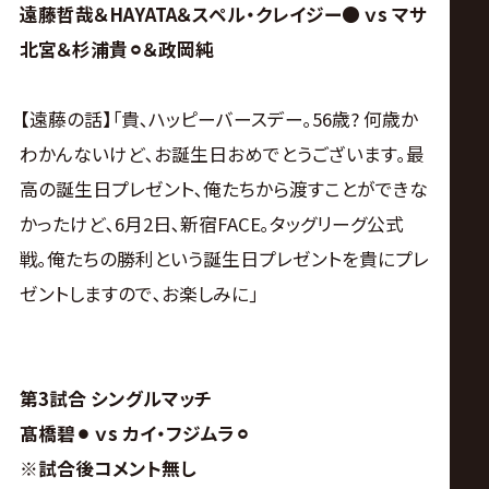
遠藤哲哉＆HAYATA＆スペル・クレイジー● ｖs マサ
北宮＆杉浦貴
⚪︎
＆政岡純
【遠藤の話】｢貴､ハッピーバースデー｡56歳? 何歳か
わかんないけど､お誕生日おめでとうございます｡最
高の誕生日プレゼント､俺たちから渡すことができな
かったけど､6月2日､新宿FACE｡タッグリーグ公式
戦｡俺たちの勝利という誕生日プレゼントを貴にプレ
ゼントしますので､お楽しみに｣
第3試合 シングルマッチ
髙橋碧
⚫︎
ｖs カイ・フジムラ
⚪︎
※試合後コメント無し