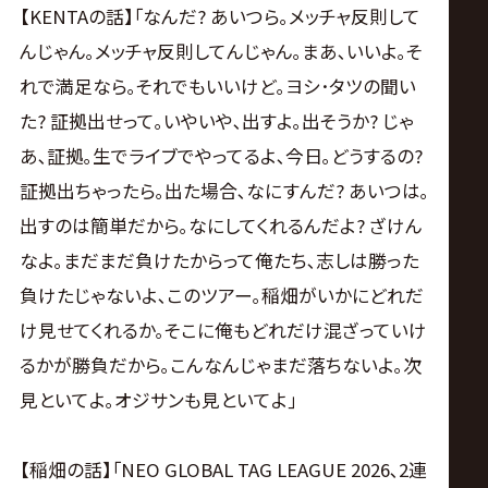
【KENTAの話】｢なんだ? あいつら｡メッチャ反則して
んじゃん｡メッチャ反則してんじゃん｡まあ､いいよ｡そ
れで満足なら｡それでもいいけど｡ヨシ･タツの聞い
た? 証拠出せって｡いやいや､出すよ｡出そうか? じゃ
あ､証拠｡生でライブでやってるよ､今日｡どうするの?
証拠出ちゃったら｡出た場合､なにすんだ? あいつは｡
出すのは簡単だから｡なにしてくれるんだよ? ざけん
なよ｡まだまだ負けたからって俺たち､志しは勝った
負けたじゃないよ､このツアー｡稲畑がいかにどれだ
け見せてくれるか｡そこに俺もどれだけ混ざっていけ
るかが勝負だから｡こんなんじゃまだ落ちないよ｡次
見といてよ｡オジサンも見といてよ｣
【稲畑の話】｢NEO GLOBAL TAG LEAGUE 2026､2連