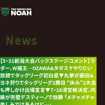
ニ
ュ
ー
News
News
ス
ニュース
|
【5・31新潟大会バックステージコメント】ラ
ダー、W猫王…OZAWA&タダスケやりたい
プ
放題でタッグリーグ初白星▼丸拳が藤田&
ロ
ヨネ狩りでタッグリーグ2勝目 “休み”2大会
も押しかけ出場宣言▼7・18清宮戦決定、内
レ
藤が完璧デスティーノで快勝 「メチャメチャ
楽しみではあるけど…」