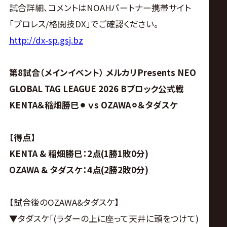
サ
試合詳細、コメントはNOAHパートナー携帯サイト
「プロレス/格闘技DX」でご確認ください。
イ
http://dx-sp.gsj.bz
ト
第8試合（メインイベント） メルカリPresents NEO
GLOBAL TAG LEAGUE 2026 Bブロック公式戦
KENTA＆稲畑勝巳⚫︎ ｖs OZAWA
⚪︎
＆タダスケ
【得点】
KENTA & 稲畑勝巳：2点(1勝1敗0分)
OZAWA & タダスケ：4点(2勝2敗0分)
【試合後のOZAWA&タダスケ】
▼タダスケ｢(ラダーの上に座って天井に頭をつけて)