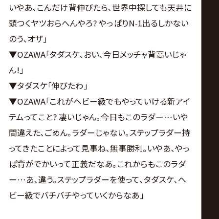
いやあ､こんだけ背伸びたら､世界中探しても天井に
頭つくヤツおらへんやろ? やっぱりN-1出るしかない
のう､オザ｣
▼OZAWA｢タダスケ､おい､今日メッチャ背高いじゃ
ん!｣
▼タダスケ｢伸びたわ｣
▼OZAWA｢これがヘビー級でもやっていける新アイ
テムってこと? 凄いじゃん｡今日もこのラダー…いや
間違えた､ごめん｡ラダーじゃない｡ステップラダー持
ってきたことによって見事ね､無事勝利｡いやあ､やっ
ぱ背がでかいって正義だなあ｡これからもこのラダ
ー…あ､違う｡ステップラダーを使って､タダスケ､ヘ
ビー級でバチバチやっていくからなあ｣