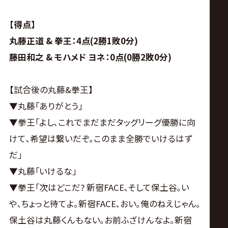
【得点】
丸藤正道 & 拳王：4点(2勝1敗0分)
藤田和之 & モハメド ヨネ：0点(0勝2敗0分)
【試合後の丸藤&拳王】
▼丸藤｢ありがとう｣
▼拳王｢よし､これでまだまだタッグリーグ優勝に向
けて､希望は繋いだぞ｡このまま全勝でいけるはず
だ｣
▼丸藤｢いけるな｣
▼拳王｢次はどこだ? 新宿FACE､そして保土谷｡い
や､ちょっと待てよ｡新宿FACE､おい｡俺のねえじゃん｡
保土谷は丸藤くんもない｡お前ふざけんなよ｡新宿