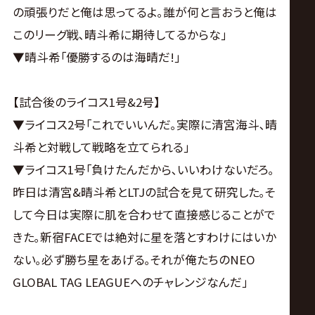
の頑張りだと俺は思ってるよ｡誰が何と言おうと俺は
このリーグ戦､晴斗希に期待してるからな｣
▼晴斗希｢優勝するのは海晴だ!｣
【試合後のライコス1号&2号】
▼ライコス2号｢これでいいんだ｡実際に清宮海斗､晴
斗希と対戦して戦略を立てられる｣
▼ライコス1号｢負けたんだから､いいわけないだろ｡
昨日は清宮&晴斗希とLTJの試合を見て研究した｡そ
して今日は実際に肌を合わせて直接感じることがで
きた｡新宿FACEでは絶対に星を落とすわけにはいか
ない｡必ず勝ち星をあげる｡それが俺たちのNEO
GLOBAL TAG LEAGUEへのチャレンジなんだ｣