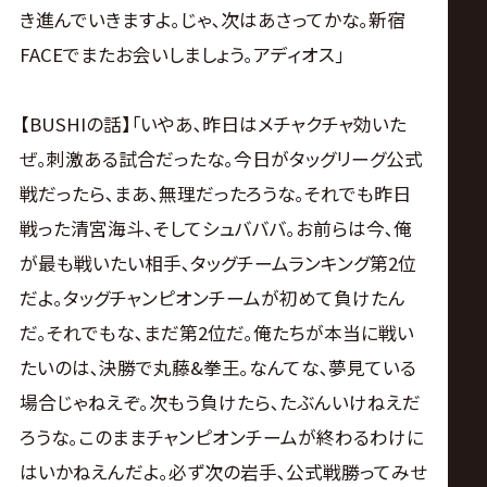
き進んでいきますよ｡じゃ､次はあさってかな｡新宿
FACEでまたお会いしましょう｡アディオス｣
【BUSHIの話】｢いやあ､昨日はメチャクチャ効いた
ぜ｡刺激ある試合だったな｡今日がタッグリーグ公式
戦だったら､まあ､無理だったろうな｡それでも昨日
戦った清宮海斗､そしてシュバババ｡お前らは今､俺
が最も戦いたい相手､タッグチームランキング第2位
だよ｡タッグチャンピオンチームが初めて負けたん
だ｡それでもな､まだ第2位だ｡俺たちが本当に戦い
たいのは､決勝で丸藤&拳王｡なんてな､夢見ている
場合じゃねえぞ｡次もう負けたら､たぶんいけねえだ
ろうな｡このままチャンピオンチームが終わるわけに
はいかねえんだよ｡必ず次の岩手､公式戦勝ってみせ