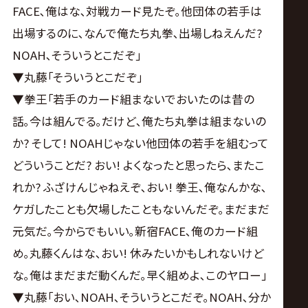
FACE､俺はな､対戦カード見たぞ｡他団体の若手は
出場するのに､なんで俺たち丸拳､出場しねえんだ?
NOAH､そういうとこだぞ｣
▼丸藤｢そういうとこだぞ｣
▼拳王｢若手のカード組まないでおいたのは昔の
話｡今は組んでる｡だけど､俺たち丸拳は組まないの
か? そして! NOAHじゃない他団体の若手を組むって
どういうことだ? おい! よくなったと思ったら､またこ
れか? ふざけんじゃねえぞ､おい! 拳王､俺なんかな､
ケガしたことも欠場したこともないんだぞ｡まだまだ
元気だ｡今からでもいい｡新宿FACE､俺のカード組
め｡丸藤くんはな､おい! 休みたいかもしれないけど
な｡俺はまだまだ動くんだ｡早く組めよ､このヤロー｣
▼丸藤｢おい､NOAH､そういうとこだぞ｡NOAH､分か