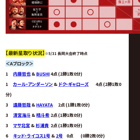
【最新星取り状況】
※
5/31 長岡大会終了時点
＜Aブロック＞
1
内藤哲也
&
BUSHI
4点
(2勝1敗0分)
1
カール・アンダーソン
&
ドク・ギャローズ
4点
(2勝1敗0
分)
3
遠藤哲哉
&
HAYATA
2点
(1勝1敗0分)
3
清宮海斗
&
晴斗希
2点
(1勝1敗0分)
3
マサ北宮
&
杉浦貴
2点
(1勝1敗0分)
6
キッド・ライコス1号
&
2号
0点
(0勝2敗0分)