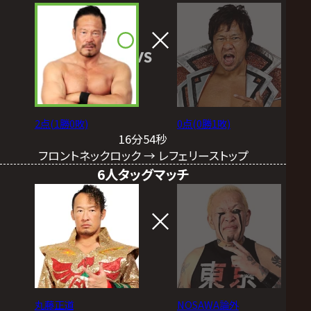
VS
2点(1勝0敗)
0点(0勝1敗)
16分54秒
フロントネックロック → レフェリーストップ
6人タッグマッチ
丸藤正道
NOSAWA論外