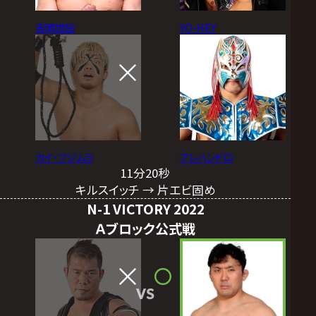
吉岡世起
YO-HEY
カイ・フジムラ
アレハンドロ
11分20秒
キルスイッチ → 片エビ固め
N-1 VICTORY 2022
Ａブロック公式戦
VS