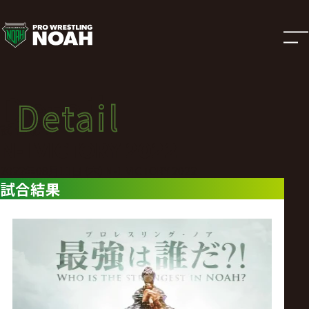
試
合
結
Detail
Detail
果
試合結果
N-1 VICTORY 2022
|
2022年08月11日（木）N-1 VICTORY 2022
試合結果
プ
ロ
レ