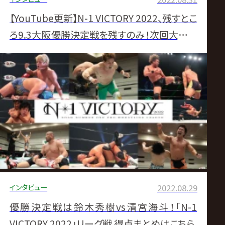
【YouTube更新】N-1 VICTORY 2022、残すとこ
ろ9.3大阪優勝決定戦を残すのみ！次回大会の
見どころ紹介！これを見て次の大会をもっと楽
しもう！【8.28かわさき大会終了時点】
インタビュー
2022.08.29
優勝決定戦は鈴木秀樹vs清宮海斗！「N-1
VICTORY 2022」リーグ戦 得点まとめはこちら