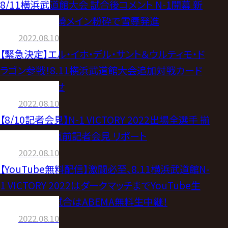
8/11横浜武道館大会 試合後コメント N-1開幕 新
コス藤田が潮崎メイン粉砕で雪辱発進
2022.08.10
【緊急決定】エル・イホ・デル・サント＆ウルティモ・ド
ラゴン参戦！8.11横浜武道館大会追加対戦カード
決定のお知らせ
2022.08.10
【8/10記者会見】N-1 VICTORY 2022出場全選手 揃
い踏み！開幕直前記者会見 リポート
2022.08.10
【YouTube無料配信】激闘必至、8.11横浜武道館N-
1 VICTORY 2022はダークマッチまでYouTube生
配信決定！全試合はABEMA無料生中継！
2022.08.10