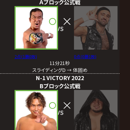
Ａブロック公式戦
VS
2点(1勝0敗)
0点(0勝1敗)
11分21秒
スライディングD → 体固め
N-1 VICTORY 2022
Bブロック公式戦
VS