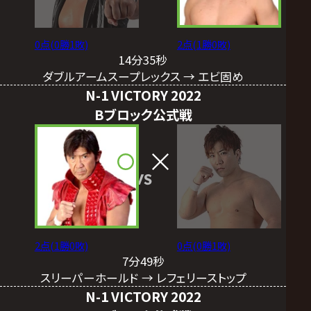
0点(0勝1敗)
2点(1勝0敗)
14分35秒
ダブルアームスープレックス → エビ固め
N-1 VICTORY 2022
Bブロック公式戦
VS
2点(1勝0敗)
0点(0勝1敗)
7分49秒
スリーパーホールド → レフェリーストップ
N-1 VICTORY 2022