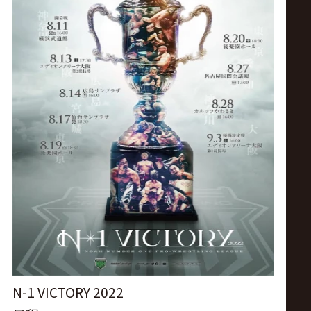
ス
リ
ン
グ・
ノ
ア
公
式
N-1 VICTORY 2022