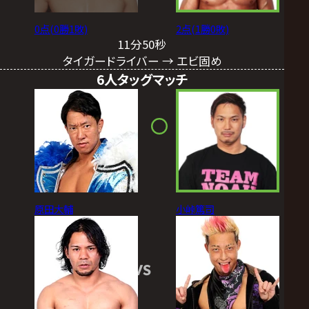
0点(0勝1敗)
2点(1勝0敗)
11分50秒
タイガードライバー → エビ固め
6人タッグマッチ
原田大輔
小峠篤司
VS