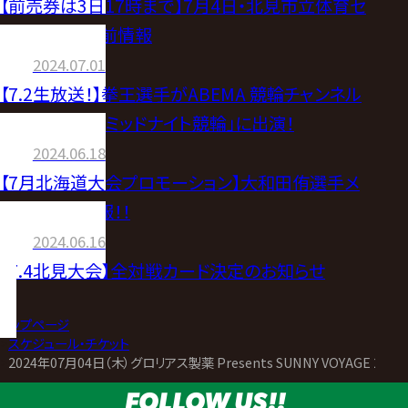
【前売券は3日17時まで】7月4日・北見市立体育セ
ンター大会直前情報
2024.07.01
【7.2生放送！】拳王選手がABEMA 競輪チャンネル
「WINTICKET ミッドナイト競輪」に出演！
2024.06.18
【7月北海道大会プロモーション】大和田侑選手メ
ディア出演情報！！
2024.06.16
【7.4北見大会】全対戦カード決定のお知らせ
トップページ
>
スケジュール・チケット
>
2024年07月04日（木）グロリアス製薬 Presents SUNNY VOYAGE 2024
FOLLOW US!!