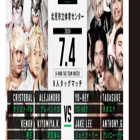
ス
リ
ン
グ・
ノ
ア
公
式