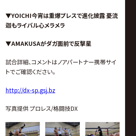
▼YOICHI今宵は重爆プレスで進化披露
憂流
迦もライバル心メラメラ
▼AMAKUSAがダガ面前で反撃星
試合詳細、コメントはノアパートナー携帯サイ
トでご確認ください。
http://dx-sp.gsj.bz
写真提供 プロレス/格闘技DX