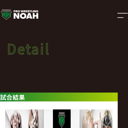
試
合
結
Detail
Detail
果
試合結果
グロリアス製薬 PRESENTS
|
SUNNY VOYAGE 2024
プ
2024年07月04日（木）グロリアス製薬 Presents SUNNY
VOYAGE 2024
試合結果
ロ
レ