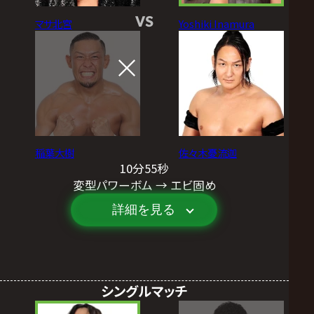
VS
マサ北宮
Yoshiki Inamura
稲葉大樹
佐々木憂流迦
10分55秒
変型パワーボム → エビ固め
詳細を見る
シングルマッチ