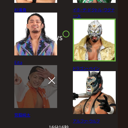
杉浦貴
イホ･デ･ドクトル･ワグナ
ーJr.
VS
Eita
ドラゴン・ベイン
宮脇純太
アルファ・ウルフ
16分16秒