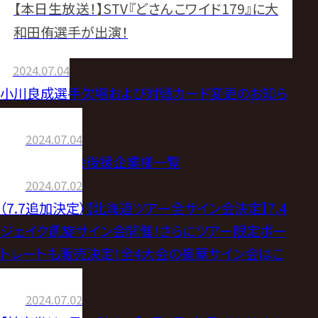
【本日生放送！】STV『どさんこワイド179』に大
和田侑選手が出演！
2024.07.04
小川良成選手欠場および対戦カード変更のお知ら
せ
2024.07.04
【7.4】北見大会後援企業様一覧
2024.07.02
（7.7追加決定）【北海道ツアー全サイン会決定】7.4
ジェイク凱旋サイン会開催！さらにツアー限定ポー
トレートも販売決定！全4大会の豪華サイン会はこ
ちら！
2024.07.02